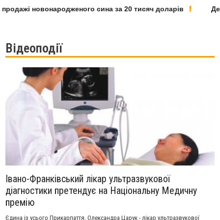
одажі новонародженого сина за 20 тисяч доларів
Депут
Відеоподії
Івано-Франківський лікар ультразвукової
діагностики претендує на Національну Медичну
премію
Єдина із усього Прикарпаття. Олександра Царук - лікар ультразвукової