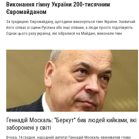
Виконання гімну України 200-тисячним
Євромайданом
За традицією Євромайдану, щогодини виконується гімн України. Зазвичай
його співає зі сцени Руслана або інші співаки, а люди просто підспівують.
Однак цього разу українці, які зібралися на Майдані, виконали гімн
самостійно – одним великим хором, без жодної допомоги зі сцени.
Геннадій Москаль: "Беркут" бив людей кийками, які
заборонені у світі
Вчора, 14 грудня, народний депутат Геннадій Москаль звинуватив главу