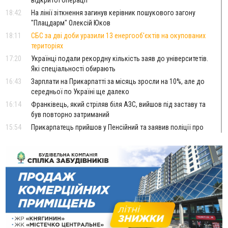
відкритої операції
18:42
На лінії зіткнення загинув керівник пошукового загону
"Плацдарм" Олексій Юков
18:11
СБС за дві доби уразили 13 енергооб'єктів на окупованих
територіях
17:20
Українці подали рекордну кількість заяв до університетів.
Які спеціальності обирають
16:43
Зарплати на Прикарпатті за місяць зросли на 10%, але до
середньої по Україні ще далеко
16:14
Франківець, який стріляв біля АЗС, вийшов під заставу та
був повторно затриманий
15:54
Прикарпатець прийшов у Пенсійний та заявив поліції про
гранату, бо йому не нарахували пенсію
14:59
У Болгарії затримали прикарпатця, який виготовляв
наркотики для міжнародного синдикату
14:47
Стефанішина отримала нову підозру. Їй обирають
запобіжний захід
14:02
«Пілот з Лондона» видурив у жительки Коломийщини
майже 64 тисячі гривень
13:13
У четвер на Прикарпатті очікується сильна спека до 39°