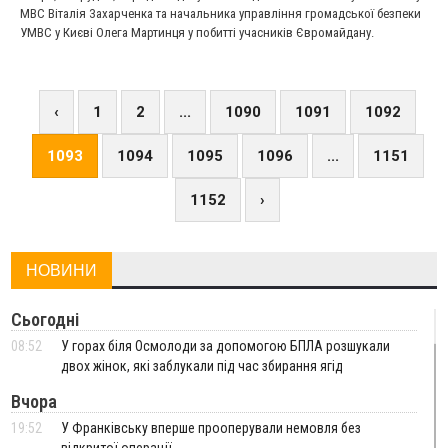
МВС Віталія Захарченка та начальника управління громадської безпеки
УМВС у Києві Олега Мартинця у побитті учасників Євромайдану.
‹
1
2
...
1090
1091
1092
1093
1094
1095
1096
...
1151
1152
›
НОВИНИ
Сьогодні
08:52
У горах біля Осмолоди за допомогою БПЛА розшукали
двох жінок, які заблукали під час збирання ягід
Вчора
19:52
У Франківську вперше прооперували немовля без