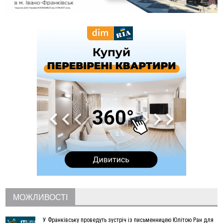
13:00
На Снятинщині спіймали чоловіка, який зливав з цистерни
у полі невідому речовину
12:29
У МОЗ змінили підхід до госпіталізації та оновили правила
роботи стаціонарів
12:07
На межі Прикарпаття і Тернопільщини невідомі засипали
русло Золотої Липи та облаштували переправу
11:44
У Франківську та Яремче зафіксували нові температурні
рекорди
11:17
Росія вдарила по Харкову "Бандероллю": є постраждалі,
пошкоджено цивільне підприємство
10:54
Верховний суд повернув державі 1,5 га лісу із трьома
ставками в Івано-Франківській громаді
10:10
На Каскаді замість веж планують зробити сквер з
дитмайданчиком
09:31
На Верховинщині під час пожежі будинку травмувалась
жінка
09:09
35 цимбалістів на Говерлі встановили Рекорд
ВІДЕО
України
МОЖЛИВОСТІ
08:37
На Прикарпатті за пів року трапилось понад 100 ДТП через
нетверезих водіїв
У Франківську проведуть зустріч із письменницею Юлітою Ран для