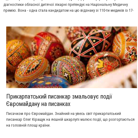
діагностики обласної дитячої лікарні претендує на Національну Медичну
премію. Вона - одна стала кандидатом на цю відзнаку зі 110-ти медиків із 17-
ти областей України, які номінувалися.
Прикарпатський писанкар змальовує події
Євромайдану на писанках
Писачком про Євромайдан. Знайний на увесь світ прикарпатський
писанкар Олег Кіращук на яєшній шкарлупі малює події, що розгортаються
на головній площі країни.