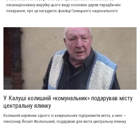
несанкціоновану вирубку цього виду соснових дерев передбачені
покарання, про це нагадують фахівці Галицького національного
природного парку.
У Калуші колишній «комунальник» подарував місту
центральну ялинку
Колишній керівник одного із комунальних підприємств міста, а нині —
пенсіонер Йосип Жолінський, подарував для міста центральну ялинку.