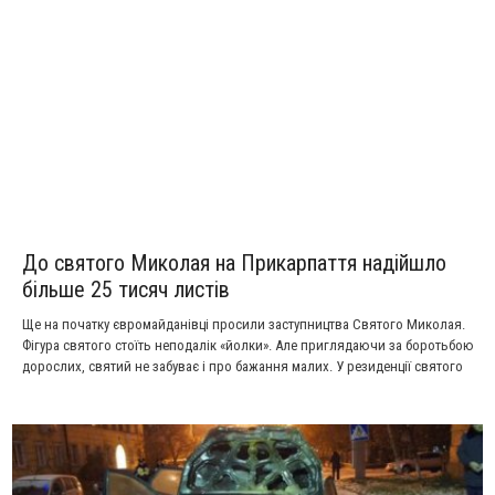
До святого Миколая на Прикарпаття надійшло
більше 25 тисяч листів
Ще на початку євромайданівці просили заступництва Святого Миколая.
Фігура святого стоїть неподалік «йолки». Але приглядаючи за боротьбою
дорослих, святий не забуває і про бажання малих. У резиденції святого
Миколая, що на Прикарпатті, вирує робота. Майже усі подарунки спаковані і
святий готується вирушити в дорогу. Цього року Чудотворцю із
помічниками довелося перечитати більше 25 тисяч листів. І на кожен дали
відповідь.