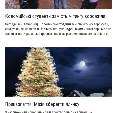
Коломийські студенти замість мітингу ворожили
Нетрадиційні вечорниці. Коломийські студенти замість мітингу ворожили,
спілкувалися, співали та брали участь у конкурсі. Таким чином вирішили не
тільки згадати українські традиції, але й ще раз висловити солідарність зі
столицею.
Прикарпаття: Місія зберегти ялинку
З наближенням новорічних свят зростає попит на ялинки. За