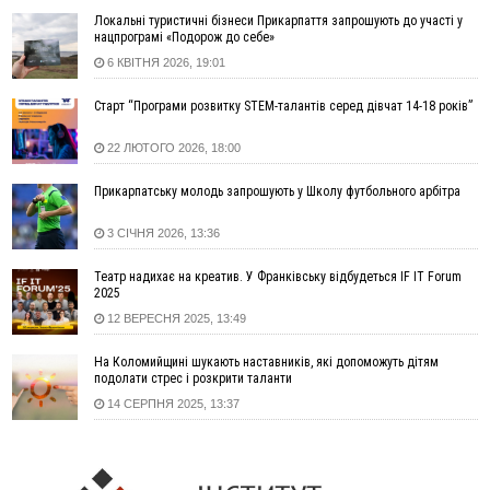
14:59
У Болгарії затримали прикарпатця, який виготовляв
Локальні туристичні бізнеси Прикарпаття запрошують до участі у
нацпрограмі «Подорож до себе»
наркотики для міжнародного синдикату
6 КВІТНЯ 2026, 19:01
14:47
Стефанішина отримала нову підозру. Їй обирають
запобіжний захід
Старт “Програми розвитку STEM-талантів серед дівчат 14-18 років”
14:02
«Пілот з Лондона» видурив у жительки Коломийщини
майже 64 тисячі гривень
22 ЛЮТОГО 2026, 18:00
13:13
У четвер на Прикарпатті очікується сильна спека до 39°
Прикарпатську молодь запрошують у Школу футбольного арбітра
13:00
На Снятинщині спіймали чоловіка, який зливав з цистерни
у полі невідому речовину
3 СІЧНЯ 2026, 13:36
12:29
У МОЗ змінили підхід до госпіталізації та оновили правила
роботи стаціонарів
Театр надихає на креатив. У Франківську відбудеться IF IT Forum
12:07
На межі Прикарпаття і Тернопільщини невідомі засипали
2025
русло Золотої Липи та облаштували переправу
12 ВЕРЕСНЯ 2025, 13:49
11:44
У Франківську та Яремче зафіксували нові температурні
На Коломийщині шукають наставників, які допоможуть дітям
рекорди
подолати стрес і розкрити таланти
11:17
Росія вдарила по Харкову "Бандероллю": є постраждалі,
14 СЕРПНЯ 2025, 13:37
пошкоджено цивільне підприємство
10:54
Верховний суд повернув державі 1,5 га лісу із трьома
ставками в Івано-Франківській громаді