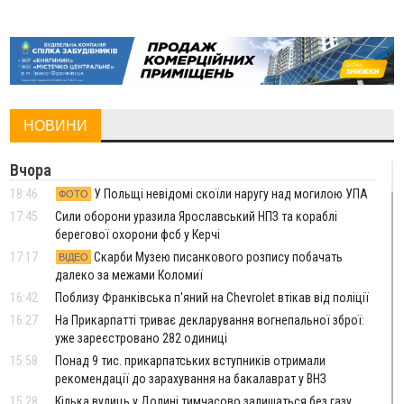
НОВИНИ
Вчора
18:46
У Польщі невідомі скоїли наругу над могилою УПА
ФОТО
17:45
Сили оборони уразила Ярославський НПЗ та кораблі
берегової охорони фсб у Керчі
17:17
Скарби Музею писанкового розпису побачать
ВІДЕО
далеко за межами Коломиї
16:42
Поблизу Франківська п'яний на Chevrolet втікав від поліції
16:27
На Прикарпатті триває декларування вогнепальної зброї:
уже зареєстровано 282 одиниці
15:58
Понад 9 тис. прикарпатських вступників отримали
рекомендації до зарахування на бакалаврат у ВНЗ
15:28
Кілька вулиць у Долині тимчасово залишаться без газу