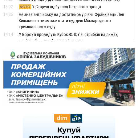
15:02
У Старуні відбулася Патріарша проща
ФОТО
14:35
Не знає англійську на достатньому рівні. Франківець Лев
Кишакевич не зможе стати суддею Міжнародного
кримінального суду
14:14
У Ворохті проведуть Кубок ФЛСУ зі стрибків на лижах,
пам'яті оборонця Богдана Бухонка
13:30
На Калущині розшукали чоловіка, який три дні
ФОТО
блукав у лісі
13:14
Боднар розповів про реакцію влади Польщі на атаки на
українців та про зміни після 23 серпня
12:31
"Едельвейси" щемливо привітали рідну Коломию з
ВІДЕО
Днем міста
11:55
Вчора у Франківську, Коломиї, Долині та Яремче
зафіксували рекордну спеку
11:45
У Надвірній п'яна жінка побила малолітнього хлопчика: суд
призначив штраф і 30 тисяч компенсації
11:17
У басейні Дністра встановилася гідрологічна посуха - рівні
води наблизилися до найнижчих показників
11:09
У Бурштині поблизу АЗС сталася масова бійка, поліція
з'ясовує обставини