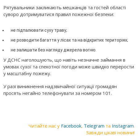
Рятувальники закликають мешканців та гостей області
суворо дотримуватися правил пожежної безпеки:
не підпалювати суху траву;
не розводити багаття у лісах та на відкритих територіях;
не залишати без нагляду джерела вогню.
У ДСНС наголошують, що навіть незначне займання в
умовах сухої та спекотної погоди може швидко перерости
у масштабну пожежу.
У разі виникнення надзвичайної ситуації громадян
просять негайно телефонувати за номером 101.
Читайте нас у
Facebook
,
Telegram
та
Instagram
.
Завжди цікаві новини!