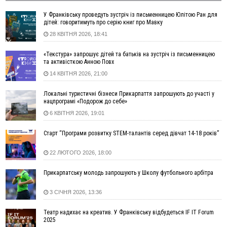
нетверезих водіїв
У Франківську проведуть зустріч із письменницею Юлітою Ран для
08:08
рф масовано атакувала Київ та область: 14 загиблих,
дітей: говоритимуть про серію книг про Мавку
десятки постраждалих і пожежі (фото, відео)
28 КВІТНЯ 2026, 18:41
04 Серпня
«Текстура» запрошує дітей та батьків на зустріч із письменницею
та активісткою Анною Повх
19:49
«Коли я обернувся, ворог уже був у нашій траншеї»:
командир з Надвірної на псевдо «Француз»
14 КВІТНЯ 2026, 21:00
19:34
В міському озері Франківська втопився чоловік
Локальні туристичні бізнеси Прикарпаття запрошують до участі у
18:45
Є висока потреба у кількох групах крові: прикарпатців
нацпрограмі «Подорож до себе»
просять у серпні ставати донорами
6 КВІТНЯ 2026, 19:01
18:07
У Франківську звільнили водія маршрутки, який зневажив і
образив матір загиблого воїна
Старт “Програми розвитку STEM-талантів серед дівчат 14-18 років”
17:40
У горах на Прикарпатті з водоспаду впала жінка і загинула
22 ЛЮТОГО 2026, 18:00
17:04
Пільгова іпотека без обмежень: blago розширює участь ЖК
SKYGARDEN у програмі «єОселя»
Прикарпатську молодь запрошують у Школу футбольного арбітра
16:24
Калуський проєкт «КО-ХАТИ. Море питань» представить
Україну на архітектурній виставці у Венеції
3 СІЧНЯ 2026, 13:36
15:35
Що посіяти у серпні? Поради для щедрого
ВІДЕО
Театр надихає на креатив. У Франківську відбудеться IF IT Forum
осіннього врожаю
2025
15:03
У Коломиї до 10 серпня частково обмежуватимуть рух