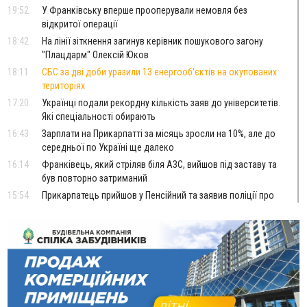
19:52
У Франківську вперше прооперували немовля без
відкритої операції
18:42
На лінії зіткнення загинув керівник пошукового загону
"Плацдарм" Олексій Юков
18:11
СБС за дві доби уразили 13 енергооб'єктів на окупованих
територіях
17:20
Українці подали рекордну кількість заяв до університетів.
Які спеціальності обирають
16:43
Зарплати на Прикарпатті за місяць зросли на 10%, але до
середньої по Україні ще далеко
16:14
Франківець, який стріляв біля АЗС, вийшов під заставу та
був повторно затриманий
15:54
Прикарпатець прийшов у Пенсійний та заявив поліції про
гранату, бо йому не нарахували пенсію
14:59
У Болгарії затримали прикарпатця, який виготовляв
наркотики для міжнародного синдикату
14:47
Стефанішина отримала нову підозру. Їй обирають
запобіжний захід
14:02
«Пілот з Лондона» видурив у жительки Коломийщини
майже 64 тисячі гривень