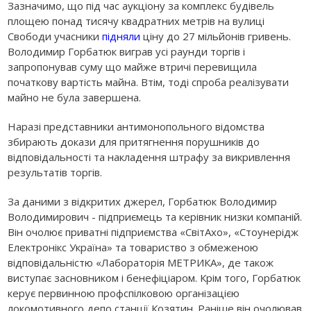
Зазначимо, що під час аукціону за комплекс будівель
площею понад тисячу квадратних метрів на вулиці
Свободи учасники
підняли
ціну до 27 мільйонів гривень.
Володимир Горбатюк виграв усі раунди торгів і
запропонував суму що майже втричі перевищила
початкову вартість майна. Втім, тоді спроба реалізувати
майно не була завершена.
Наразі представники антимонопольного відомства
збирають докази для притягнення порушників до
відповідальності та накладення штрафу за викривлення
результатів торгів.
За даними з відкритих джерел, Горбатюк Володимир
Володимирович - підприємець та керівник низки компаній.
Він очолює приватні підприємства «СвітАхо», «Стоунерідж
Електронікс Україна» та товариство з обмеженою
відповідальністю «Лабораторія МЕТРИКА», де також
виступає засновником і бенефіціаром. Крім того, Горбатюк
керує первинною профспілковою організацією
локомотивного депо станції Козятин. Раніше він очолював