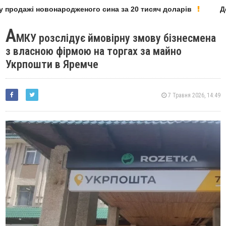
 продажі новонародженого сина за 20 тисяч доларів
Деп
А
МКУ розслідує ймовірну змову бізнесмена
з власною фірмою на торгах за майно
Укрпошти в Яремче
7 Травня 2026, 14:49