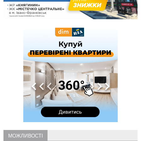
13:13
У четвер на Прикарпатті очікується сильна спека до 39°
13:00
На Снятинщині спіймали чоловіка, який зливав з цистерни
у полі невідому речовину
12:29
У МОЗ змінили підхід до госпіталізації та оновили правила
роботи стаціонарів
12:07
На межі Прикарпаття і Тернопільщини невідомі засипали
русло Золотої Липи та облаштували переправу
11:44
У Франківську та Яремче зафіксували нові температурні
рекорди
11:17
Росія вдарила по Харкову "Бандероллю": є постраждалі,
пошкоджено цивільне підприємство
10:54
Верховний суд повернув державі 1,5 га лісу із трьома
ставками в Івано-Франківській громаді
10:10
На Каскаді замість веж планують зробити сквер з
дитмайданчиком
09:31
На Верховинщині під час пожежі будинку травмувалась
жінка
09:09
35 цимбалістів на Говерлі встановили Рекорд
ВІДЕО
України
МОЖЛИВОСТІ
08:37
На Прикарпатті за пів року трапилось понад 100 ДТП через