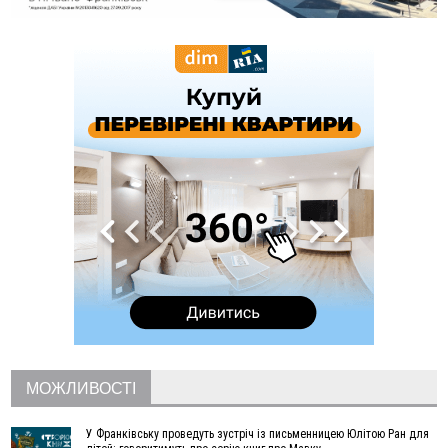
22:22
У Богородчанах на "зебрі" водій Audi наїхав на
ФОТО
хлопчика з велосипедом
21:01
Загальна площа всіх книгарень України - трохи більше ніж 6
футбольних полів
20:47
На "зебрі" у Франківську два мотоциклісти збили жінку
18:55
Прикарпаття серед лідерів за будівництвом новобудов і
рекордсмен за зростанням цін на житло
16:48
Де безпечно купатися на Прикарпатті?
ВІДЕО
16:20
У Франківську дружина загиблого воїна створила
організацію «КОД 7'Я», аби підтримувати військових та їхні
сім'ї
15:57
У Коломиї на одній з вулиць встановлять комплекс
автоматичної фіксації швидкості
15:29
Війна забрала життя трьох воїнів з Прикарпаття
15:00
На Закарпатті викрили масштабну схему незаконного
виключення військовозобов’язаних з обліку
14:31
«Багато питань буде знято». На громадських слуханнях в
МОЖЛИВОСТІ
Яремче обговорили, як вирішити питання джипінгу в
Карпатах
У Франківську проведуть зустріч із письменницею Юлітою Ран для