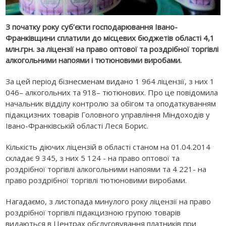
З початку року суб’єкти господарювання Івано-
Франківщини сплатили до місцевих бюджетів області 4,1
млн.грн. за ліцензії на право оптової та роздрібної торгівлі
алкогольними напоями і тютюновими виробами.
За цей період бізнесменам видано 1 964 ліцензії, з них 1
046– алкогольних та 918– тютюнових. Про це повідомила
начальник відділу контролю за обігом та оподаткуванням
підакцизних товарів Головного управління Міндоходів у
Івано-Франківській області Леся Борис.
Кількість діючих ліцензій в області станом на 01.04.2014
складає 9 345, з них 5 124 - на право оптової та
роздрібної торгівлі алкогольними напоями та 4 221- на
право роздрібної торгівлі тютюновими виробами.
Нагадаємо, з листопада минулого року ліцензії на право
роздрібної торгівлі підакцизною групою товарів
видаються в Центрах обслуговування платників при