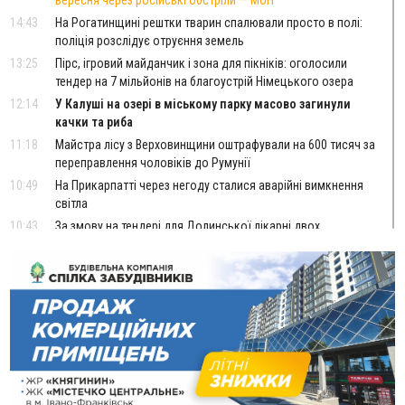
вересня через російські обстріли — МОН
14:43
На Рогатинщині рештки тварин спалювали просто в полі:
поліція розслідує отруєння земель
13:25
Пірс, ігровий майданчик і зона для пікніків: оголосили
тендер на 7 мільйонів на благоустрій Німецького озера
12:14
У Калуші на озері в міському парку масово загинули
качки та риба
11:18
Майстра лісу з Верховинщини оштрафували на 600 тисяч за
переправлення чоловіків до Румунії
10:49
На Прикарпатті через негоду сталися аварійні вимкнення
світла
10:43
За змову на тендері для Долинської лікарні двох
підприємців оштрафували на 272 тисячі гривень
10:09
Яремчанський суд виніс вирок чоловіку, який у Буковелі
вкрав із супермаркету пляшку віскі за 8,5 тисяч
09:53
В урочищі біля Галича археологи відкопали давньоруську
вагову гирку XII–XIII століть
09:39
У Франківську медики провели серію складних операцій
на аорті
Вчора