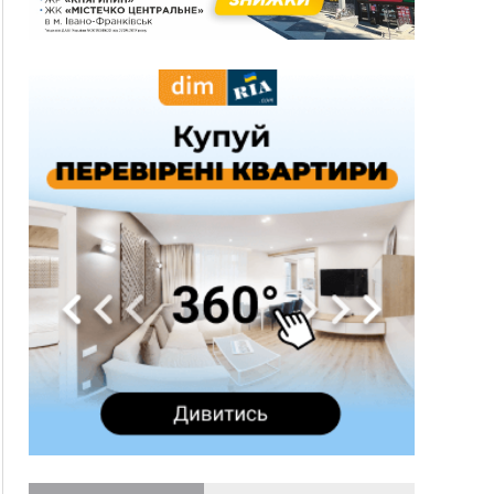
за 8,5 тисяч
09:53
В урочищі біля Галича археологи відкопали
давньоруську вагову гирку XII–XIII століть
09:39
У Франківську медики провели серію
складних операцій на аорті
Вчора
22:22
У Богородчанах на "зебрі" водій Audi
ФОТО
наїхав на хлопчика з велосипедом
21:01
Загальна площа всіх книгарень України - трохи
більше ніж 6 футбольних полів
20:47
На "зебрі" у Франківську два мотоциклісти
збили жінку
18:55
Прикарпаття серед лідерів за будівництвом
новобудов і рекордсмен за зростанням цін на
житло
16:48
Де безпечно купатися на Прикарпатті?
ВІДЕО
16:20
У Франківську дружина загиблого воїна
створила організацію «КОД 7'Я», аби
підтримувати військових та їхні сім'ї