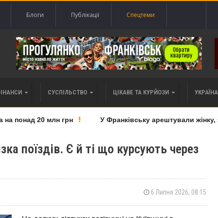
Блоги
Публікації
Спецтеми
ФІНАНСИ
СУСПІЛЬСТВО
ЦІКАВЕ ТА КУРЙОЗИ
УКРАЇНА 
а понад 20 млн грн
У Франківську арештували жінку, як
зка поїздів. Є й ті що курсують через
6 Липня 2026, 08:15