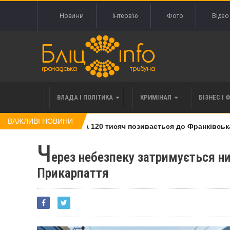
Новини
Інтерв'ю
Фото
Відео
ВЛАДА І ПОЛІТИКА
КРИМІНАЛ
БІЗНЕС І 
ВАЖЛИВІ НОВИНИ
півлі права вимоги за 120 тисяч позивається до Франківська н
Ч
ерез небезпеку затримується ни
Прикарпаття