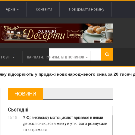
Архів
Контакти
Повідомити новину
І СВІТ
КАРПАТИ. ТУРИЗМ. ВІДПОЧИНОК
у підозрюють у продажі новонародженого сина за 20 тисяч до
НОВИНИ
Сьогодні
15:18
У Франківську мотоцикліст врізався в інший
двоколісник, збив жінку й утік: його розшукали
та затримали