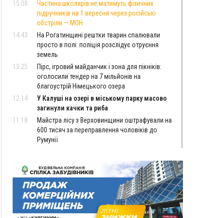
15:08
Частина школярів не матимуть фізичних
підручників на 1 вересня через російські
обстріли — МОН
14:43
На Рогатинщині рештки тварин спалювали
просто в полі: поліція розслідує отруєння
земель
13:25
Пірс, ігровий майданчик і зона для пікніків:
оголосили тендер на 7 мільйонів на
благоустрій Німецького озера
12:14
У Калуші на озері в міському парку масово
загинули качки та риба
11:18
Майстра лісу з Верховинщини оштрафували на
600 тисяч за переправлення чоловіків до
Румунії
10:49
На Прикарпатті через негоду сталися аварійні
вимкнення світла
10:43
За змову на тендері для Долинської лікарні
двох підприємців оштрафували на 272 тисячі
гривень
10:09
Яремчанський суд виніс вирок чоловіку, який
у Буковелі вкрав із супермаркету пляшку віскі