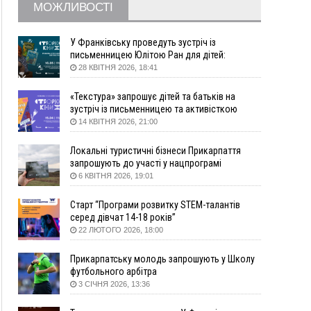
15:57
У Коломиї на одній з вулиць встановлять
МОЖЛИВОСТІ
комплекс автоматичної фіксації швидкості
15:29
Війна забрала життя трьох воїнів з
У Франківську проведуть зустріч із
Прикарпаття
письменницею Юлітою Ран для дітей:
говоритимуть про серію книг про Мавку
15:00
На Закарпатті викрили масштабну схему
28 КВІТНЯ 2026, 18:41
незаконного виключення
військовозобов’язаних з обліку
«Текстура» запрошує дітей та батьків на
зустріч із письменницею та активісткою
14:31
«Багато питань буде знято». На громадських
Анною Повх
14 КВІТНЯ 2026, 21:00
слуханнях в Яремче обговорили, як вирішити
питання джипінгу в Карпатах
Локальні туристичні бізнеси Прикарпаття
13:54
5 «тихих» хвороб, які виявляє профілактичне
запрошують до участі у нацпрограмі
обстеження
«Подорож до себе»
6 КВІТНЯ 2026, 19:01
13:30
На Надрічній тривають останні
ФОТО
приготування до нового руху
Старт “Програми розвитку STEM-талантів
серед дівчат 14-18 років”
12:57
У Франківську зафіксували найбільшу спеку за
22 ЛЮТОГО 2026, 18:00
всю історію спостережень
12:24
Лікування наркоманії Київ: чому важливо
Прикарпатську молодь запрошують у Школу
розпочати терапію якомога раніше
футбольного арбітра
12:00
Франківця, який у Косові викрав за магазину
3 СІЧНЯ 2026, 13:36
понад 640 тисяч гривень у валюті, засудили до