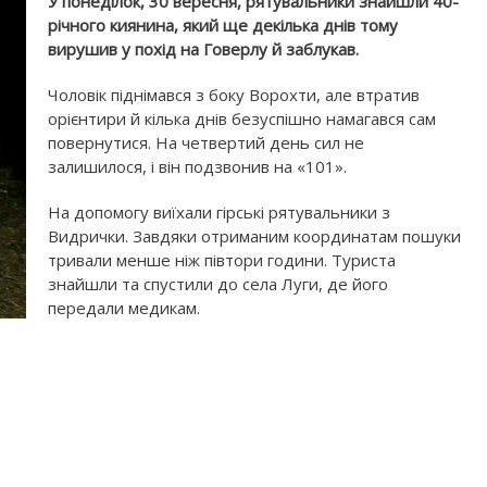
У понеділок, 30 вересня, рятувальники знайшли 40-
річного киянина, який ще декілька днів тому
вирушив у похід на Говерлу й заблукав.
Чоловік піднімався з боку Ворохти, але втратив
орієнтири й кілька днів безуспішно намагався сам
повернутися. На четвертий день сил не
залишилося, і він подзвонив на «101».
На допомогу виїхали гірські рятувальники з
Видрички. Завдяки отриманим координатам пошуки
тривали менше ніж півтори години. Туриста
знайшли та спустили до села Луги, де його
передали медикам.