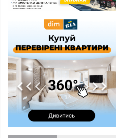
09:22
АМКУ розпочав справу проти Гвіздецької
селищної ради через різні ставки земельного
податку
08:54
Синоптики попереджають про значний дощ на
Прикарпатті до кінця п'ятниці
08:45
Нафтогазову площу на межі Прикарпаття та
Львівщини повторно виставили на аукціон за
830 млн
Вчора
18:46
У Польщі невідомі скоїли наругу над
ФОТО
могилою УПА
17:45
Сили оборони уразила Ярославський НПЗ та
кораблі берегової охорони фсб у Керчі
17:17
Скарби Музею писанкового розпису
ВІДЕО
побачать далеко за межами Коломиї
16:42
Поблизу Франківська п'яний на Chevrolet
втікав від поліції
16:27
На Прикарпатті триває декларування
вогнепальної зброї: уже зареєстровано 282