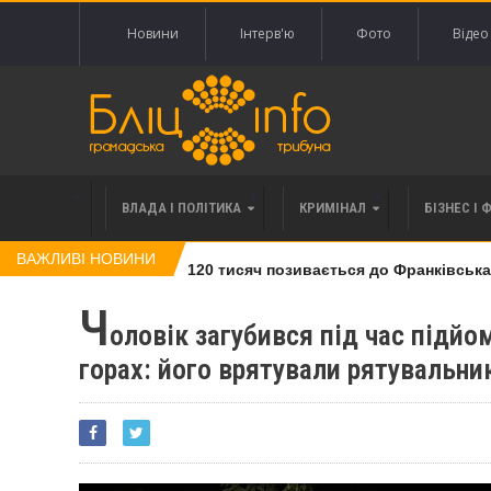
Новини
Інтерв'ю
Фото
Відео
ВЛАДА І ПОЛІТИКА
КРИМІНАЛ
БІЗНЕС І 
ВАЖЛИВІ НОВИНИ
влі права вимоги за 120 тисяч позивається до Франківська на
Ч
оловік загубився під час підйом
горах: його врятували рятувальни