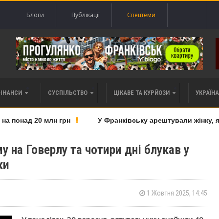
Блоги
Публікації
Спецтеми
ФІНАНСИ
СУСПІЛЬСТВО
ЦІКАВЕ ТА КУРЙОЗИ
УКРАЇНА 
 понад 20 млн грн
У Франківську арештували жінку, яку
у на Говерлу та чотири дні блукав у
ки
1 Жовтня 2025, 14:45