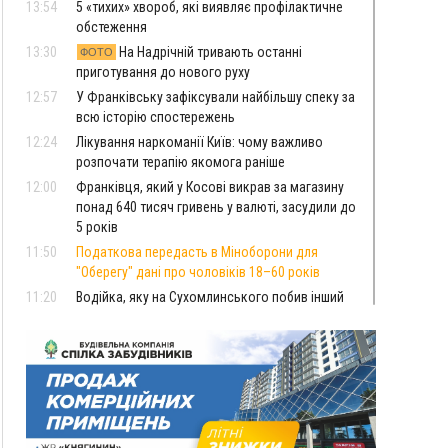
13:54
5 «тихих» хвороб, які виявляє профілактичне
обстеження
13:30
На Надрічній тривають останні
ФОТО
приготування до нового руху
12:57
У Франківську зафіксували найбільшу спеку за
всю історію спостережень
12:24
Лікування наркоманії Київ: чому важливо
розпочати терапію якомога раніше
12:00
Франківця, який у Косові викрав за магазину
понад 640 тисяч гривень у валюті, засудили до
5 років
11:50
Податкова передасть в Міноборони для
"Оберегу" дані про чоловіків 18–60 років
11:20
Водійка, яку на Сухомлинського побив інший
керманич, відмовилася від обвинувачення —
справу закрили
10:45
У Франківську, Коломиї, Долині та Яремче 6
серпня зафіксували рекордну спеку
10:02
Змушував надсилати інтимні фото: на
Прикарпатті затримали підозрюваного у
розбещенні малолітньої