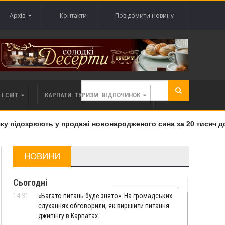
Архів
Контакти
Повідомити новину
І СВІТ
КАРПАТИ. ТУРИЗМ. ВІДПОЧИНОК
 підозрюють у продажі новонародженого сина за 20 тисяч дола
НОВИНИ
Сьогодні
14:31
«Багато питань буде знято». На громадських
слуханнях обговорили, як вирішити питання
джипінгу в Карпатах