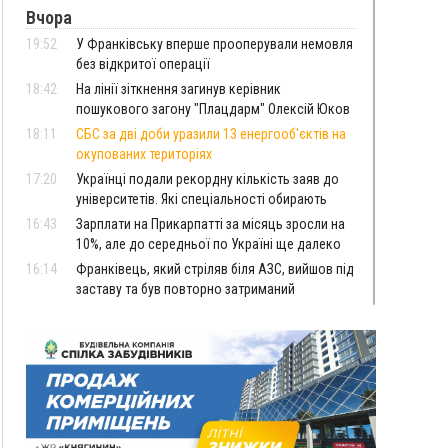
Вчора
19:52
У Франківську вперше прооперували немовля
без відкритої операції
18:42
На лінії зіткнення загинув керівник
пошукового загону "Плацдарм" Олексій Юков
18:11
СБС за дві доби уразили 13 енергооб'єктів на
окупованих територіях
17:20
Українці подали рекордну кількість заяв до
університетів. Які спеціальності обирають
16:43
Зарплати на Прикарпатті за місяць зросли на
10%, але до середньої по Україні ще далеко
16:14
Франківець, який стріляв біля АЗС, вийшов під
заставу та був повторно затриманий
15:54
Прикарпатець прийшов у Пенсійний та заявив
поліції про гранату, бо йому не нарахували
пенсію
14:59
У Болгарії затримали прикарпатця, який
виготовляв наркотики для міжнародного
синдикату
14:47
Стефанішина отримала нову підозру. Їй