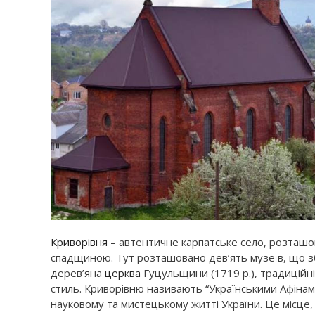
Криворівня
– автентичне карпатське село, розташ
спадщиною. Тут розташовано дев’ять музеїв, що збе
дерев’яна
церква
Гуцульщини (1719 р.), традиційні
стиль. Криворівню називають “Українськими Афінами
науковому та мистецькому житті України. Це місце,