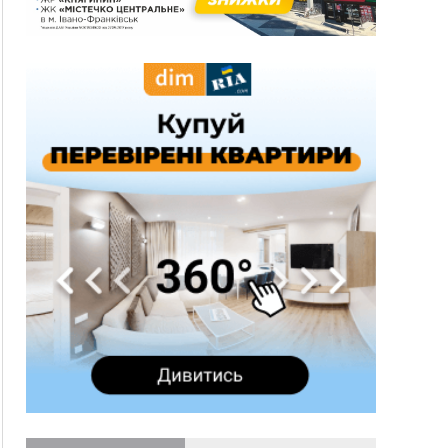
обирають запобіжний захід
14:02
«Пілот з Лондона» видурив у жительки
Коломийщини майже 64 тисячі гривень
13:13
У четвер на Прикарпатті очікується сильна
спека до 39°
13:00
На Снятинщині спіймали чоловіка, який зливав
з цистерни у полі невідому речовину
12:29
У МОЗ змінили підхід до госпіталізації та
оновили правила роботи стаціонарів
12:07
На межі Прикарпаття і Тернопільщини невідомі
засипали русло Золотої Липи та облаштували
переправу
11:44
У Франківську та Яремче зафіксували нові
температурні рекорди
11:17
Росія вдарила по Харкову "Бандероллю": є
постраждалі, пошкоджено цивільне
підприємство
10:54
Верховний суд повернув державі 1,5 га лісу із
трьома ставками в Івано-Франківській
громаді