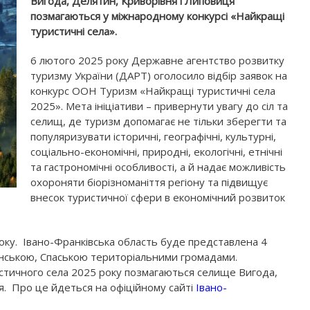
Вигода, Делятин, Криворівня і Липовиця
позмагаються у міжнародному конкурсі «Найкращі
туристичні села».
6 лютого 2025 року Державне агентство розвитку
туризму України (ДАРТ) оголосило відбір заявок на
конкурс ООН Туризм «Найкращі туристичні села
2025». Мета ініціативи – привернути увагу до сіл та
селищ, де туризм допомагає не тільки зберегти та
популяризувати історичні, географічні, культурні,
соціально-економічні, природні, екологічні, етнічні
та гастрономічні особливості, а й надає можливість
охороняти біорізноманіття регіону та підвищує
внесок туристичної сфери в економічний розвиток
ку. Івано-Франківська область буде представлена 4
нською, Спаською територіальними громадами.
стичного села 2025 року позмагаються селище Вигода,
я. Про це йдеться на офіційному сайті
Івано-