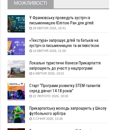
МОЖЛИВОСТІ
10:10
На Каскаді замість веж планують зробити
сквер з дитмайданчиком
09:31
На Верховинщині під час пожежі будинку
У Франківську проведуть зустріч із
травмувалась жінка
письменницею Юлітою Ран для дітей:
говоритимуть про серію книг про Мавку
28 КВІТНЯ 2026, 18:41
09:09
35 цимбалістів на Говерлі встановили
ВІДЕО
Рекорд України
«Текстура» запрошує дітей та батьків на
08:37
На Прикарпатті за пів року трапилось понад
зустріч із письменницею та активісткою
100 ДТП через нетверезих водіїв
Анною Повх
14 КВІТНЯ 2026, 21:00
08:08
рф масовано атакувала Київ та область: 14
загиблих, десятки постраждалих і пожежі
Локальні туристичні бізнеси Прикарпаття
(фото, відео)
запрошують до участі у нацпрограмі
«Подорож до себе»
6 КВІТНЯ 2026, 19:01
04 Серпня
19:49
«Коли я обернувся, ворог уже був у нашій
Старт “Програми розвитку STEM-талантів
серед дівчат 14-18 років”
траншеї»: командир з Надвірної на псевдо
22 ЛЮТОГО 2026, 18:00
«Француз»
19:34
В міському озері Франківська втопився
Прикарпатську молодь запрошують у Школу
чоловік
футбольного арбітра
18:45
Є висока потреба у кількох групах крові:
3 СІЧНЯ 2026, 13:36
прикарпатців просять у серпні ставати
донорами