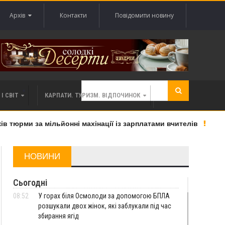
Архів
Контакти
Повідомити новину
І СВІТ
КАРПАТИ. ТУРИЗМ. ВІДПОЧИНОК
и за мільйонні махінації із зарплатами вчителів
«Вели
НОВИНИ
Сьогодні
08:52
У горах біля Осмолоди за допомогою БПЛА
розшукали двох жінок, які заблукали під час
збирання ягід