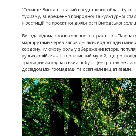
“Селище Вигода – гідний представник області у конк
туризму, збереження природної та культурної спадщ
інвестицій та проєктної діяльності Вигодської сел
Вигода відома своєю головною атракцією – “
Карпат
маршрутами через заповідні ліси, водоспади і мінер
кордону. Ключову роль у збереженні історії, популяри
вузькоколійки»
– інтерактивний музей, що розповіда
традиційний карпатський побут. Центр став не ли
досвідом між громадами та освітніми ініціативами.