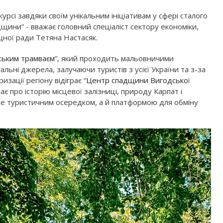
урсі завдяки своїм унікальним ініціативам у сфері сталого
ини” - вважає головний спеціаліст сектору економіки,
ищної ради Тетяна Настасяк.
ським трамваєм
”, який проходить мальовничими
альні джерела, залучаючи туристів з усієї України та з-за
зації регіону відіграє “
Центр спадщини Вигодської
є про історію місцевої залізниці, природу Карпат і
ше туристичним осередком, а й платформою для обміну