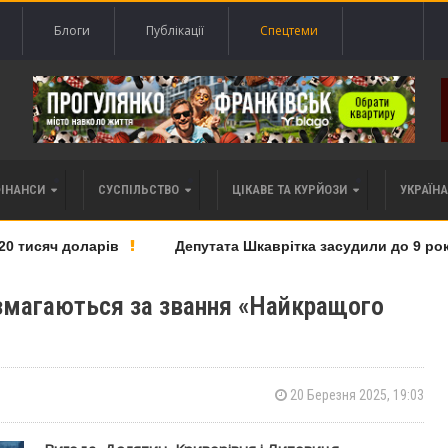
Блоги
Публікації
Спецтеми
ФІНАНСИ
СУСПІЛЬСТВО
ЦІКАВЕ ТА КУРЙОЗИ
УКРАЇНА 
яч доларів
Депутата Шкаврітка засудили до 9 років тюрм
змагаються за звання «Найкращого
20 Березня 2025, 19:03