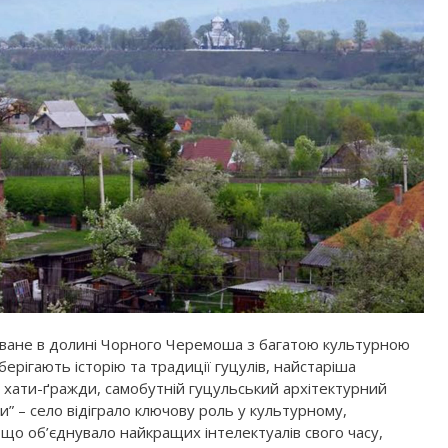
оване в долині Чорного Черемоша з багатою культурною
рігають історію та традиції гуцулів, найстаріша
 хати-ґражди, самобутній гуцульський архітектурний
” – село відіграло ключову роль у культурному,
 що об’єднувало найкращих інтелектуалів свого часу,