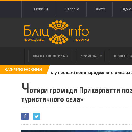
Новини
Інтерв'ю
Фото
Відео
ВЛАДА І ПОЛІТИКА
КРИМІНАЛ
БІЗНЕС І 
ВАЖЛИВІ НОВИНИ
ку, яку підозрюють у продажі новонародженого сина за 20 тис
Ч
отири громади Прикарпаття по
туристичного села»