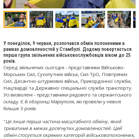
У понеділок, 9 червня, розпочався обмін полоненими в
рамках домовленостей у Стамбулі. Додому повертається
перша група звільнених військовослужбовців віком до 25
років.
Серед звільнених сьогодні - представники Військово-
Морських Сил, Сухопутних військ, Сил ТрО, Повітряних
Сил, Десантно-штурмових військ, Прикордонної служби,
Нацгвардії та Державної спеціальної служби транспорту.
Усі визволені - представники рядового та сержантського
складу. Є й оборонці Маріуполя, які провели у неволі
більше 3 років.
"
Це лише перша частина масштабного обміну, який
триватиме в межах досягнутих домовленостей. Цей
обмін стосується окремих категорій військовополонених,