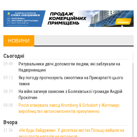
НОВИНИ
Сьогодні
09:49
Рятувальники двічі допомогли людям, які заблукали на
Надвірнянщині
09:13
Яку погоду прогнозують синоптики на Прикарпатті цього
тижня
08:39
На війні загинув захисник з Болехівської громади Андрій
Прокіпчин
08:08
Росія атакувала завод Kromberg & Schubert у Житомирі:
виробництво автокомпонентів призупинено
Вчора
21:36
«Не будь байдужим». У десятках містах Польщі вийшли на
акції проти нападів на українців