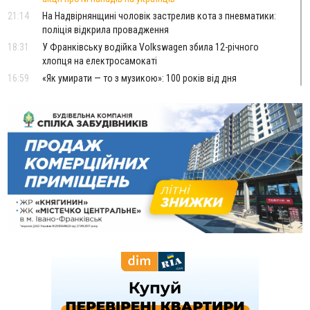
21:14
На Надвірнянщині чоловік застрелив кота з пневматики:
поліція відкрила провадження
18:31
У Франківську водійка Volkswagen збила 12-річного
хлопця на електросамокаті
16:59
«Як умирати — то з музикою»: 100 років від дня
народження уродженця Стецеви Євгена Грицяка, який
підняв Норильське повстання
13:01
Ветеран з Франківська через суд скасував 17 тисяч
штрафу від ТЦК за неявку по повістці
12:26
Про франківських лікарів, які рятують військових
ВІДЕО
від фантомного болю, зняли документальний фільм
11:12
Україна придбала у Туреччини 70 ракет ATACMS та 12
пускових установок M270
08 Серпня
20:25
На Буковині біля межі з Прикарпаттям зафіксували
землетрус
16:25
До +30°C і майже без опадів: синоптики розповіли про
погоду на Прикарпатті у найближчі дні
15:18
У Франківську мотоцикліст врізався в інший двоколісник,