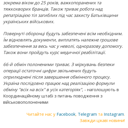
зокрема віком до 25 років, важкопоранених та
тяжкохворих бранців. Також триває робота над
репатріацією тіл загиблих під час захисту Батьківщини
українських військових.
Повернуті оборонці будуть забезпечені всім необхідним.
Їм відновлять документи, виплатять належне грошове
забезпечення за весь час у неволі, одноразову допомогу.
Також вони пройдуть курс медичної реабілітації.
66-й обмін полоненими триває. З міркувань безпеки
операції остаточні цифри звільнених будуть
оприлюднені після завершення обмінного процесу.
Україна послідовно працює над реалізацією формули
обміну "всіх на всіх" в усіх категоріях",
- наголошують в
Координаційному штабі з питань поводження з
військовополоненими
Читайте нас у
Facebook
,
Telegram
та
Instagram
.
Завжди цікаві новини!