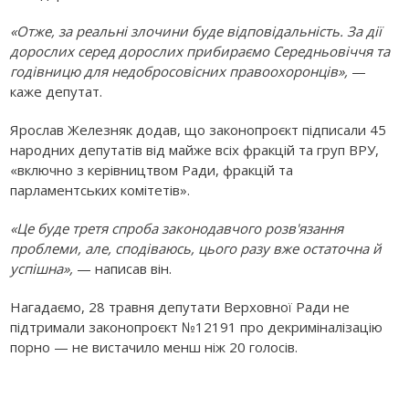
«Отже, за реальні злочини буде відповідальність. За дії
дорослих серед дорослих прибираємо Середньовіччя та
годівницю для недобросовісних правоохоронців»,
—
каже депутат.
Ярослав Железняк додав, що законопроєкт підписали 45
народних депутатів від майже всіх фракцій та груп ВРУ,
«включно з керівництвом Ради, фракцій та
парламентських комітетів».
«Це буде третя спроба законодавчого розв'язання
проблеми, але, сподіваюсь, цього разу вже остаточна й
успішна»,
— написав він.
Нагадаємо, 28 травня депутати Верховної Ради не
підтримали законопроєкт №12191 про декриміналізацію
порно — не вистачило менш ніж 20 голосів.