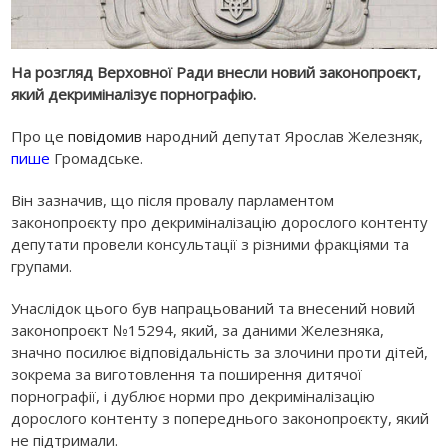
На розгляд Верховної Ради внесли новий законопроєкт,
який декриміналізує порнографію.
Про це
повідомив
народний депутат Ярослав Железняк,
пише
Громадське.
Він зазначив, що після провалу парламентом
законопроєкту про декриміналізацію дорослого контенту
депутати провели консультації з різними фракціями та
групами.
Унаслідок цього був напрацьований та внесений новий
законопроєкт №15294, який, за даними Железняка,
значно посилює відповідальність за злочини проти дітей,
зокрема за виготовлення та поширення дитячої
порнографії, і дублює норми про декриміналізацію
дорослого контенту з попереднього законопроєкту, який
не підтримали.