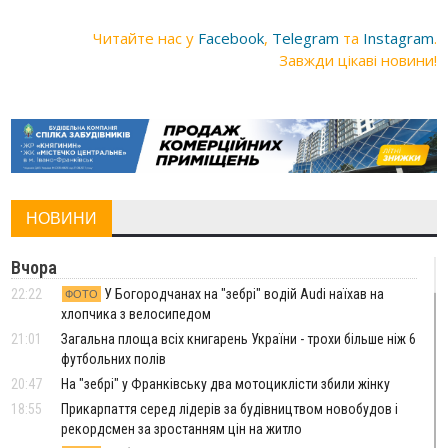
Читайте нас у
Facebook
,
Telegram
та
Instagram
.
Завжди цікаві новини!
НОВИНИ
Вчора
22:22
У Богородчанах на "зебрі" водій Audi наїхав на
ФОТО
хлопчика з велосипедом
21:01
Загальна площа всіх книгарень України - трохи більше ніж 6
футбольних полів
20:47
На "зебрі" у Франківську два мотоциклісти збили жінку
18:55
Прикарпаття серед лідерів за будівництвом новобудов і
рекордсмен за зростанням цін на житло