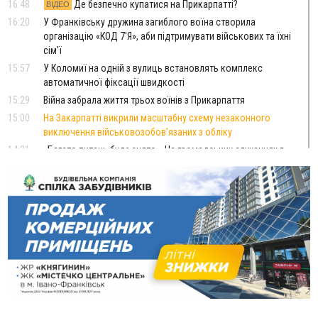
16:48
Де безпечно купатися на Прикарпатті?
ВІДЕО
16:20
У Франківську дружина загиблого воїна створила
організацію «КОД 7'Я», аби підтримувати військових та їхні
сім'ї
15:57
У Коломиї на одній з вулиць встановлять комплекс
автоматичної фіксації швидкості
15:29
Війна забрала життя трьох воїнів з Прикарпаття
15:00
На Закарпатті викрили масштабну схему незаконного
виключення військовозобов’язаних з обліку
14:31
«Багато питань буде знято». На громадських слуханнях в
Яремче обговорили, як вирішити питання джипінгу в
Карпатах
13:54
5 «тихих» хвороб, які виявляє профілактичне обстеження
13:30
На Надрічній тривають останні приготування до
ФОТО
нового руху
12:57
У Франківську зафіксували найбільшу спеку за всю історію
спостережень
12:24
Лікування наркоманії Київ: чому важливо розпочати
терапію якомога раніше
12:00
Франківця, який у Косові викрав за магазину понад 640