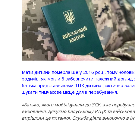
Мати дитини померла ще у 2016 році, тому чоловік 
родичів, які могли б забезпечити належний догляд з
батька представниками ТЦК дитина фактично залиш
шукати тимчасове місце для її перебування
.
«Батько, якого мобілізували до ЗСУ, вже перебува
виховання. Дякуємо Калуському РТЦК та військовій
вирішили це питання. Служба діяла виключно в ін