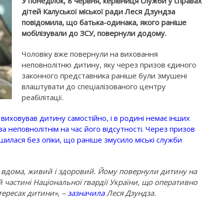
У понеділок, 8 червня, керівниця служби у справах
дітей Калуської міської ради Леся Дзундза
повідомила, що батька-одинака, якого раніше
мобілізували до ЗСУ, повернули додому.
Чоловіку вже повернули на виховання
неповнолітню дитину, яку через призов єдиного
законного представника раніше були змушені
влаштувати до спеціалізованого центру
реабілітації.
виховував дитину самостійно, і в родині немає інших
а неповнолітнім на час його відсутності. Через призов
илася без опіки, що раніше змусило міські служби
є вдома, живий і здоровий. Йому повернули дитину на
 частині Національної гвардії України, що оперативно
тересах дитини», –
зазначила
Леся Дзундза.