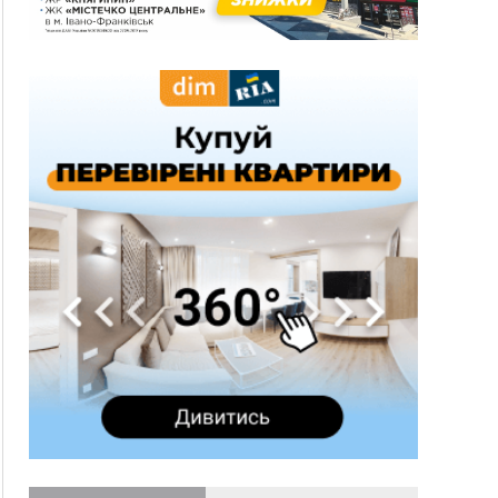
12:14
У Калуші на озері в міському парку масово
загинули качки та риба
11:18
Майстра лісу з Верховинщини оштрафували на
600 тисяч за переправлення чоловіків до
Румунії
10:49
На Прикарпатті через негоду сталися аварійні
вимкнення світла
10:43
За змову на тендері для Долинської лікарні
двох підприємців оштрафували на 272 тисячі
гривень
10:09
Яремчанський суд виніс вирок чоловіку, який
у Буковелі вкрав із супермаркету пляшку віскі
за 8,5 тисяч
09:53
В урочищі біля Галича археологи відкопали
давньоруську вагову гирку XII–XIII століть
09:39
У Франківську медики провели серію
складних операцій на аорті
07 Серпня
22:22
У Богородчанах на "зебрі" водій Audi
ФОТО
наїхав на хлопчика з велосипедом