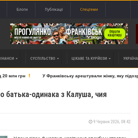
Блоги
Публікації
Спецтеми
ФІНАНСИ
СУСПІЛЬСТВО
ЦІКАВЕ ТА КУРЙОЗИ
УКРАЇНА 
 млн грн
У Франківську арештували жінку, яку підозрю
о батька-одинака з Калуша, чия
9 Червня 2026, 08:42