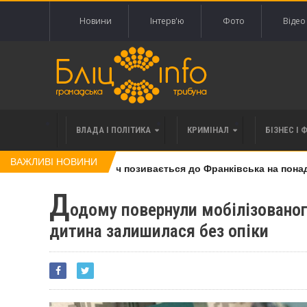
Новини
Інтерв'ю
Фото
Відео
ВЛАДА І ПОЛІТИКА
КРИМІНАЛ
БІЗНЕС І 
ВАЖЛИВІ НОВИНИ
а вимоги за 120 тисяч позивається до Франківська на понад 20
Д
одому повернули мобілізованог
дитина залишилася без опіки