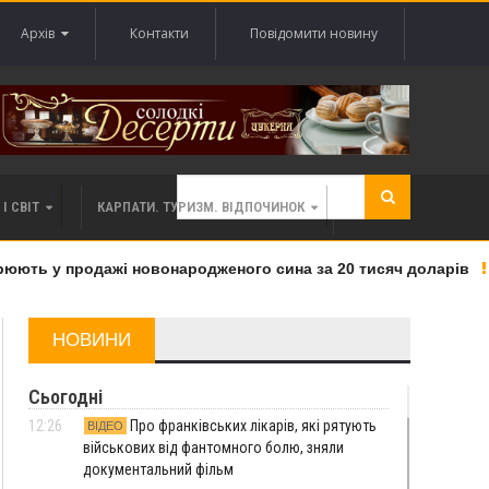
Архів
Контакти
Повідомити новину
І СВІТ
КАРПАТИ. ТУРИЗМ. ВІДПОЧИНОК
ють у продажі новонародженого сина за 20 тисяч доларів
НОВИНИ
Сьогодні
12:26
Про франківських лікарів, які рятують
ВІДЕО
військових від фантомного болю, зняли
документальний фільм