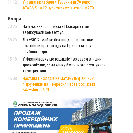
11:12
Україна придбала у Туреччини 70 ракет
ATACMS та 12 пускових установок M270
Вчора
20:25
На Буковині біля межі з Прикарпаттям
зафіксували землетрус
16:25
До +30°C і майже без опадів: синоптики
розповіли про погоду на Прикарпатті у
найближчі дні
15:18
У Франківську мотоцикліст врізався в інший
двоколісник, збив жінку й утік: його розшукали
та затримали
15:08
Частина школярів не матимуть фізичних
підручників на 1 вересня через російські
обстріли — МОН
14:43
На Рогатинщині рештки тварин спалювали
просто в полі: поліція розслідує отруєння
земель
13:25
Пірс, ігровий майданчик і зона для пікніків:
оголосили тендер на 7 мільйонів на
благоустрій Німецького озера