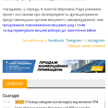
Нагадаємо, у середу, 8 жовтня Верховна Рада ухвалила
проєкт постанови про безперервність функціонування
представницьких органів місцевого самоврядування, чим
продовжила повноваження місцевих рад і голів
та відтермінувала місцеві вибори до закінчення війни
.
Читайте нас у
Facebook
,
Telegram
та
Instagram
.
Завжди цікаві новини!
НОВИНИ
Сьогодні
18:46
У Польщі невідомі скоїли наругу над могилою УПА
ФОТО
17:45
Сили оборони уразила Ярославський НПЗ та кораблі