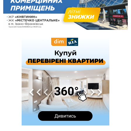
12:31
"Едельвейси" щемливо привітали рідну Коломию з
ВІДЕО
Днем міста
11:55
Вчора у Франківську, Коломиї, Долині та Яремче
зафіксували рекордну спеку
11:45
У Надвірній п'яна жінка побила малолітнього хлопчика: суд
призначив штраф і 30 тисяч компенсації
11:17
У басейні Дністра встановилася гідрологічна посуха - рівні
води наблизилися до найнижчих показників
11:09
У Бурштині поблизу АЗС сталася масова бійка, поліція
з'ясовує обставини
10:30
ФОП із Житомира після купівлі права вимоги за 120
тисяч позивається до Франківська на понад 20 млн грн
08:52
У горах біля Осмолоди за допомогою БПЛА розшукали
двох жінок, які заблукали під час збирання ягід
Вчора
19:52
У Франківську вперше прооперували немовля без
відкритої операції
18:42
На лінії зіткнення загинув керівник пошукового загону
"Плацдарм" Олексій Юков