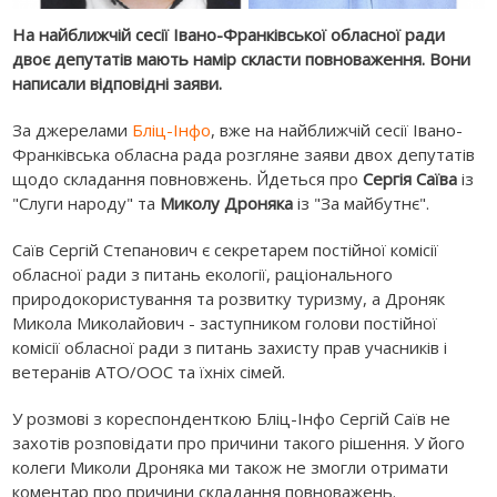
На найближчій сесії Івано-Франківської обласної ради
двоє депутатів мають намір скласти повноваження. Вони
написали відповідні заяви.
За джерелами
Бліц-Інфо
, вже на найближчій сесії Івано-
Франківська обласна рада розгляне заяви двох депутатів
щодо складання повновжень. Йдеться про
Сергія Саїва
із
"Слуги народу" та
Миколу Дроняка
із "За майбутнє".
Саїв Сергій Степанович є секретарем постійної комісії
обласної ради з питань екології, раціонального
природокористування та розвитку туризму, а Дроняк
Микола Миколайович - заступником голови постійної
комісії обласної ради з питань захисту прав учасників і
ветеранів АТО/ООС та їхніх сімей.
У розмові з кореспонденткою Бліц-Інфо Сергій Саїв не
захотів розповідати про причини такого рішення. У його
колеги Миколи Дроняка ми також не змогли отримати
коментар про причини складання повноважень.