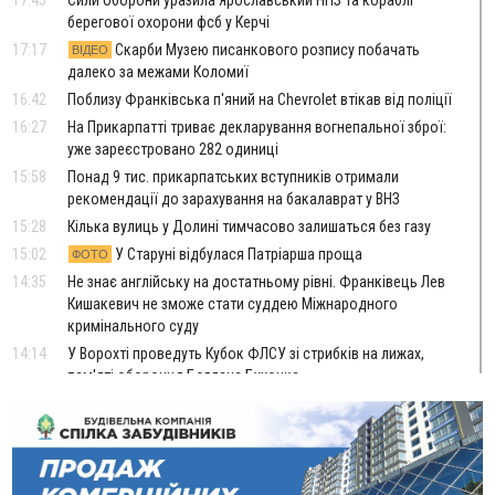
берегової охорони фсб у Керчі
17:17
Скарби Музею писанкового розпису побачать
ВІДЕО
далеко за межами Коломиї
16:42
Поблизу Франківська п'яний на Chevrolet втікав від поліції
16:27
На Прикарпатті триває декларування вогнепальної зброї:
уже зареєстровано 282 одиниці
15:58
Понад 9 тис. прикарпатських вступників отримали
рекомендації до зарахування на бакалаврат у ВНЗ
15:28
Кілька вулиць у Долині тимчасово залишаться без газу
15:02
У Старуні відбулася Патріарша проща
ФОТО
14:35
Не знає англійську на достатньому рівні. Франківець Лев
Кишакевич не зможе стати суддею Міжнародного
кримінального суду
14:14
У Ворохті проведуть Кубок ФЛСУ зі стрибків на лижах,
пам'яті оборонця Богдана Бухонка
13:30
На Калущині розшукали чоловіка, який три дні
ФОТО
блукав у лісі
13:14
Боднар розповів про реакцію влади Польщі на атаки на
українців та про зміни після 23 серпня