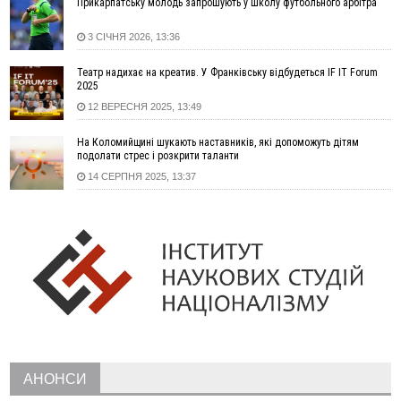
Прикарпатську молодь запрошують у Школу футбольного арбітра
15:00
На Закарпатті викрили масштабну схему незаконного
виключення військовозобов’язаних з обліку
3 СІЧНЯ 2026, 13:36
14:31
«Багато питань буде знято». На громадських слуханнях в
Яремче обговорили, як вирішити питання джипінгу в
Театр надихає на креатив. У Франківську відбудеться IF IT Forum
2025
Карпатах
12 ВЕРЕСНЯ 2025, 13:49
13:54
5 «тихих» хвороб, які виявляє профілактичне обстеження
13:30
На Надрічній тривають останні приготування до
ФОТО
На Коломийщині шукають наставників, які допоможуть дітям
нового руху
подолати стрес і розкрити таланти
12:57
У Франківську зафіксували найбільшу спеку за всю історію
14 СЕРПНЯ 2025, 13:37
спостережень
12:24
Лікування наркоманії Київ: чому важливо розпочати
терапію якомога раніше
12:00
Франківця, який у Косові викрав за магазину понад 640
тисяч гривень у валюті, засудили до 5 років
11:50
Податкова передасть в Міноборони для "Оберегу" дані про
чоловіків 18–60 років
11:20
Водійка, яку на Сухомлинського побив інший керманич,
відмовилася від обвинувачення — справу закрили
10:45
У Франківську, Коломиї, Долині та Яремче 6 серпня
АНОНСИ
зафіксували рекордну спеку