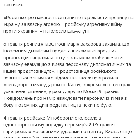
тактики».
«Росія вкотре намагається цинічно перекласти провину на
Україну за власну агресію – російську агресивну війну
проти України», – наголосив Ель-Ануні.
6 травня речниця МЗС Росії Марія Захарова заявила, що
іноземним дипмісіям і представникам міжнародних
організацій направили ноту з закликом «забезпечити
завчасну евакуацію з Києва персоналу дипломатичних та
інших представництв». Представниця російського
зовнішньополітичного відомства також пригрозила
«невідворотним» ударом по Києву, зокрема «по центрах
ухвалення рішень», у разі удару по Москві 9 травня.
Повідомлень про намір евакуювати персонал із Києва з
боку іноземних диппредставництв поки не було.
4 травня російське Міноборони оголосило в
односторонньому порядку перемир’я 8 і 9 травня
і пригрозило масованими ударами по центру Києва, якщо
Україна спробує «зірвати святкування Дня перемоги» в