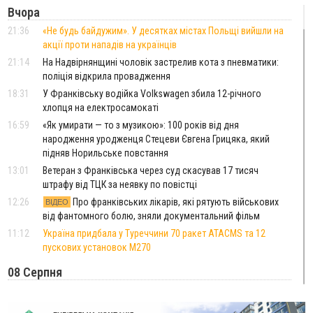
Вчора
21:36
«Не будь байдужим». У десятках містах Польщі вийшли на
акції проти нападів на українців
21:14
На Надвірнянщині чоловік застрелив кота з пневматики:
поліція відкрила провадження
18:31
У Франківську водійка Volkswagen збила 12-річного
хлопця на електросамокаті
16:59
«Як умирати — то з музикою»: 100 років від дня
народження уродженця Стецеви Євгена Грицяка, який
підняв Норильське повстання
13:01
Ветеран з Франківська через суд скасував 17 тисяч
штрафу від ТЦК за неявку по повістці
12:26
Про франківських лікарів, які рятують військових
ВІДЕО
від фантомного болю, зняли документальний фільм
11:12
Україна придбала у Туреччини 70 ракет ATACMS та 12
пускових установок M270
08 Серпня
20:25
На Буковині біля межі з Прикарпаттям зафіксували
землетрус