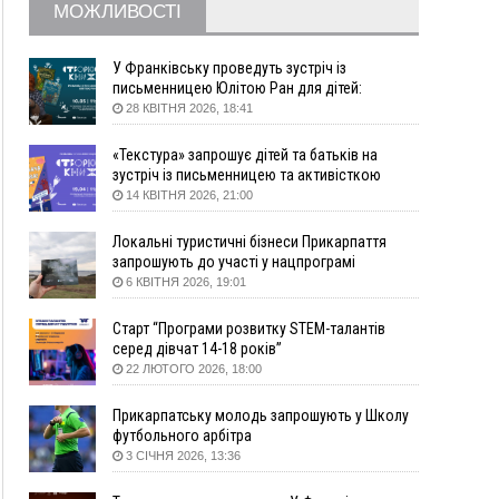
МОЖЛИВОСТІ
збирання ягід
Вчора
У Франківську проведуть зустріч із
19:52
У Франківську вперше прооперували немовля
письменницею Юлітою Ран для дітей:
говоритимуть про серію книг про Мавку
без відкритої операції
28 КВІТНЯ 2026, 18:41
18:42
На лінії зіткнення загинув керівник
«Текстура» запрошує дітей та батьків на
пошукового загону "Плацдарм" Олексій Юков
зустріч із письменницею та активісткою
18:11
СБС за дві доби уразили 13 енергооб'єктів на
Анною Повх
14 КВІТНЯ 2026, 21:00
окупованих територіях
17:20
Українці подали рекордну кількість заяв до
Локальні туристичні бізнеси Прикарпаття
університетів. Які спеціальності обирають
запрошують до участі у нацпрограмі
«Подорож до себе»
6 КВІТНЯ 2026, 19:01
16:43
Зарплати на Прикарпатті за місяць зросли на
10%, але до середньої по Україні ще далеко
Старт “Програми розвитку STEM-талантів
16:14
Франківець, який стріляв біля АЗС, вийшов під
серед дівчат 14-18 років”
заставу та був повторно затриманий
22 ЛЮТОГО 2026, 18:00
15:54
Прикарпатець прийшов у Пенсійний та заявив
поліції про гранату, бо йому не нарахували
Прикарпатську молодь запрошують у Школу
пенсію
футбольного арбітра
3 СІЧНЯ 2026, 13:36
14:59
У Болгарії затримали прикарпатця, який
виготовляв наркотики для міжнародного