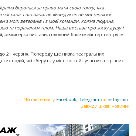
країна боролася за право мати свою точку, яка
а частина. І він написав «Енеїду» як не мистецький
ен з моїх ветеранів і з моєї команди, кожна людина,
ею та пораненим тілом. Наша вистава про живу душу і
а
, режисерка вистави, головний балетмейстер театру ім.
до 21 червня. Попереду ще низка театральних
их подій, які зберуть у місті гостей і учасників з різних
Читайте нас у
Facebook
,
Telegram
та
Instagram
.
Завжди цікаві новини!