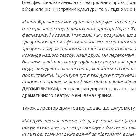
Ідея фестивалю виникла як театральний проєкт, о
об’єднала різні напрямки культури та митців з усієї 
«Івано-Франківськ має дуже потужну фестивальну іс
в театрі, час театру, Карпатський простір, Порто-
фестивалів, і Ковалів, і так далі. І ми розуміли, щ
зрозумілих причин фестивальне життя припинило св
зрозуміло під час повномасштабного вторгнення, ч
команда нашого театру, наші друзі, ми переконані,
безпеки, навіть в такому грубішому розумінні, пр
орда, вкладають шалені гроші, мільйони на пропаг
протиставити. І культура тут є теж дуже потужним
створити і провести новий фестиваль в Івано-Фра
Держипільський,
генеральний директор, художній 
драматичного театру імені Івана Франка.
Також директор драмтеатру додає, що дякує місту з
«Ми дуже вдячні, власне, місту, що вони нас підтр
розуміє сьогодні, що театр сьогодні є фактично т
культура, тому ми дуже вдячні за підтримку, вони