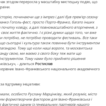
днак згодом переросла у масштабну мистецьку подію, що
країни.
торію, починаючи ще з імпрез і далі був прем'єр сезону
Франко Гоголь-фест, просто Порто-Франко, багато інших
о з початку ковіду, а далі повномасштабного вторгнення, з
оє життя фактично. І є різні думки щодо того, чи вже
и потрібно, не потрібно проводити фестиваль. Все таки
 що сьогодні і культура також повинна бути інструментом
опагандою. Тому що коли наші вороги, та москвитська
анду свою, ми маємо з свого боку теж мати що
 інструментом. Тому нами було прийнято рішення
нківську»
, - ділиться
Ростислав
керівник Івано-Франківського національного академічного
а підтримку ініціативи:
имали, особисто Руслану Марцінківу, який розуміє, місто
аким формотворчим фактором для Івано-Франківська і
 є фактично одним із генеральних партнерів нашого