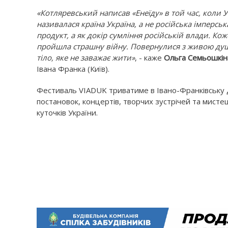
«Котляревський написав «Енеїду» в той час, коли У
називалася країна Україна, а не російська імперськ
продукт, а як докір сумління російській влади. Кож
пройшла страшну війну. Повернулися з живою душ
тіло, яке не заважає жити»
, - каже
Ольга Семьошкін
Івана Франка (Київ).
Фестиваль VIADUK триватиме в Івано-Франківську 
постановок, концертів, творчих зустрічей та мистецьк
куточків України.