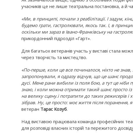
учасників це не лише театральна постановка, а й ч
«Ми, в принципі, почали з реабілітації. І задум, кі
будемо грати, гастролювати, якось так. І, в принци
оскільки ми зараз в Івано-Франківську на гастроля
прикордонний підрозділ «Гарт».
Для багатьох ветеранів участь у виставі стала мож
через творчість та мистецтво.
«По-перше, коли це все починалося, ніхто не знав, 
запропонували, я одразу відчув, що це шанс прод
дусі. Мене рани вибили із поля бою, а тут це ніби 
знаю, і коли можна отримати такий шанс просто із
на велику сцену.і потрапити до таких режисерів і 
зібрав. Ну, це просто: моє життя після поранення, 
ветеран
Тарас Козуб
.
Над виставою працювала команда професійних теат
для розповіді власних історій та пережитого досвіду