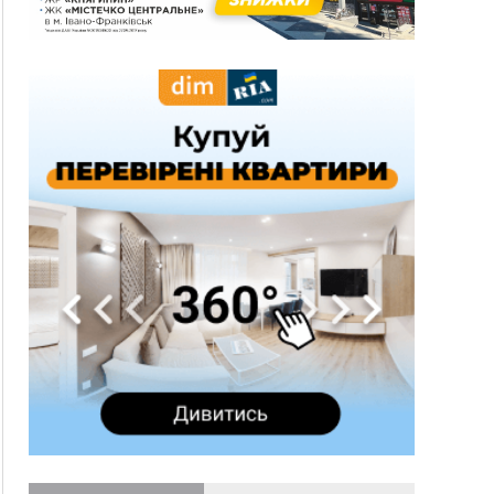
три дні блукав у лісі
13:14
Боднар розповів про реакцію влади Польщі
на атаки на українців та про зміни після 23
серпня
12:31
"Едельвейси" щемливо привітали рідну
ВІДЕО
Коломию з Днем міста
11:55
Вчора у Франківську, Коломиї, Долині та
Яремче зафіксували рекордну спеку
11:45
У Надвірній п'яна жінка побила малолітнього
хлопчика: суд призначив штраф і 30 тисяч
компенсації
11:17
У басейні Дністра встановилася гідрологічна
посуха - рівні води наблизилися до найнижчих
показників
11:09
У Бурштині поблизу АЗС сталася масова бійка,
поліція з'ясовує обставини
10:30
ФОП із Житомира після купівлі права
вимоги за 120 тисяч позивається до
Франківська на понад 20 млн грн
08:52
У горах біля Осмолоди за допомогою БПЛА
розшукали двох жінок, які заблукали під час