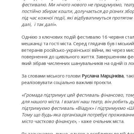
фестивалю. Ми нічого нового не придумуємо, теат
постійно збирає кошти, долучається до різних зборів
під час кожної події, які відбуватимуться протягом
далі, і так далі».
Однією з ключових подій фестивалю 16 червня стала
мешканці та гості міста. Серед глядачів був і міськи
ветеранів російсько-української війни, які через ми
повернення до цивільного життя. Завершенням фе
який зібрав численних шанувальників на одній із ло
За словами міського голови
Руслана Марцінківа
, та
реалізовувати соціально важливі проєкти.
«Громада підтримує цей фестиваль фінансово, тому
для нашого міста. І взагалі наш театр, він робить 
підтримуємо фестиваль «Віадук» і підтримуємо «Ше
Тому що будь-яка організація потребує проживання,
місто частково фінансує»
, - каже очільник міста.
Як зазначалось вище, однією з особливих подій фес