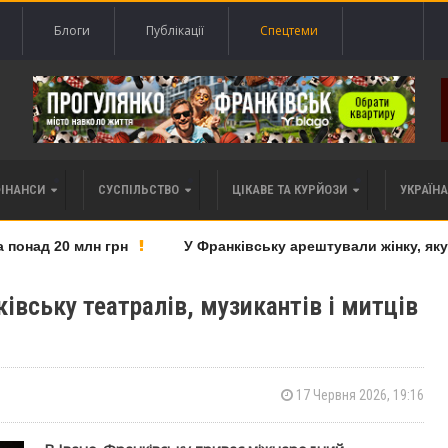
Блоги
Публікації
Спецтеми
ФІНАНСИ
СУСПІЛЬСТВО
ЦІКАВЕ ТА КУРЙОЗИ
УКРАЇНА 
над 20 млн грн
У Франківську арештували жінку, яку п
івську театралів, музикантів і митців
17 Червня 2026, 19:16