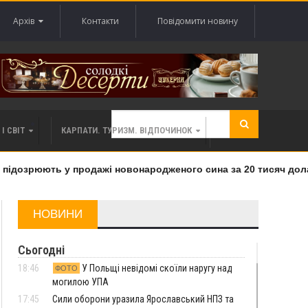
Архів
Контакти
Повідомити новину
І СВІТ
КАРПАТИ. ТУРИЗМ. ВІДПОЧИНОК
ідозрюють у продажі новонародженого сина за 20 тисяч доларі
НОВИНИ
Сьогодні
18:46
У Польщі невідомі скоїли наругу над
ФОТО
могилою УПА
17:45
Сили оборони уразила Ярославський НПЗ та