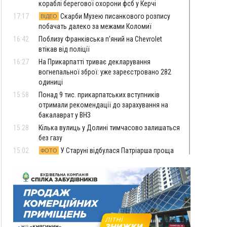
кораблі берегової охорони фсб у Керчі
17:17
Скарби Музею писанкового розпису
ВІДЕО
побачать далеко за межами Коломиї
16:42
Поблизу Франківська п'яний на Chevrolet
втікав від поліції
16:27
На Прикарпатті триває декларування
вогнепальної зброї: уже зареєстровано 282
одиниці
15:58
Понад 9 тис. прикарпатських вступників
отримали рекомендації до зарахування на
бакалаврат у ВНЗ
15:28
Кілька вулиць у Долині тимчасово залишаться
без газу
15:02
У Старуні відбулася Патріарша проща
ФОТО
14:35
Не знає англійську на достатньому рівні.
Франківець Лев Кишакевич не зможе стати
суддею Міжнародного кримінального суду
14:14
У Ворохті проведуть Кубок ФЛСУ зі стрибків
на лижах, пам'яті оборонця Богдана Бухонка
13:30
На Калущині розшукали чоловіка, який
ФОТО