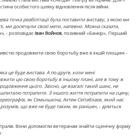
астина особистого шляху відновлення після війни.
нцева точка реабілітації була поставити виставу, з якою ми
пі, ми досягнули своєї мети, напевно. Можна сказати,
х»
, - розповідає
Іван Войнов
, позивний «Банкір», Перший
ливістю продовжити свою боротьбу вже в іншій площині -
яка це буде вистава. А по-друге, коли мені
овжити цю свою боротьбу в іншому плані, але в тому ж
продовження цього. Звісно, це взагалі такий шанс, не
 шпиталю потрапити. З іншого життя потрапити на сцену,
хореографів, як Семьошкіна, Ахтем Сеітаблаєв, який нас
я розумів, що вже не буде таким, як раніше»
, - ділиться
ралів. Вони допомогли ветеранам знайти сценічну форму
.