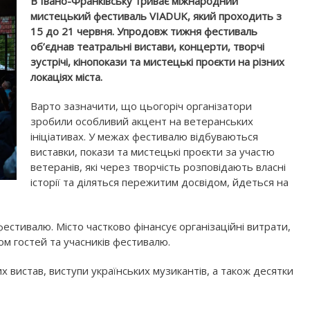
В Івано-Франківську триває міжнародний
мистецький фестиваль VIADUK, який проходить з
15 до 21 червня. Упродовж тижня фестиваль
об’єднав театральні вистави, концерти, творчі
зустрічі, кінопокази та мистецькі проєкти на різних
локаціях міста.
Варто зазначити, що цьогоріч організатори
зробили особливий акцент на ветеранських
ініціативах. У межах фестивалю відбуваються
виставки, покази та мистецькі проєкти за участю
ветеранів, які через творчість розповідають власні
історії та діляться пережитим досвідом, йдеться на
стивалю. Місто частково фінансує організаційні витрати,
ом гостей та учасників фестивалю.
 вистав, виступи українських музикантів, а також десятки