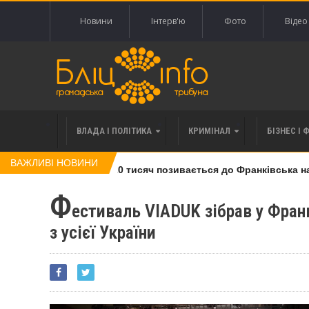
Новини
Інтерв'ю
Фото
Відео
ВЛАДА І ПОЛІТИКА
КРИМІНАЛ
БІЗНЕС І 
ВАЖЛИВІ НОВИНИ
і права вимоги за 120 тисяч позивається до Франківська на по
Ф
естиваль VIADUK зібрав у Франк
з усієї України