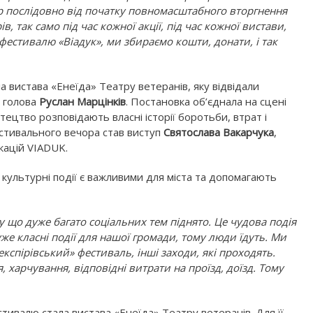
р послідовно від початку повномасштабного вторгнення
, так само під час кожної акції, під час кожної вистави,
 фестивалю «Віадук», ми збираємо кошти, донати, і так
 вистава «Енеїда» Театру ветеранів, яку відвідали
й голова
Руслан Марцінків
. Постановка об’єднала на сцені
стецтво розповідають власні історії боротьби, втрат і
стивального вечора став виступ
Святослава Вакарчука
,
кацій VIADUK.
кі культурні події є важливими для міста та допомагають
 що дуже багато соціальних тем піднято. Це чудова подія
дуже класні події для нашої громади, тому люди їдуть. Ми
кспірівський» фестиваль, інші заходи, які проходять.
 харчування, відповідні витрати на проїзд, доїзд. Тому
тивалю стала вистава «Енеїда» Театру ветеранів. Для її