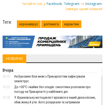
Читайте нас у
Facebook
,
Telegram
та
Instagram
.
Завжди цікаві новини!
Теги:
коронавірус
допомога
карантин
НОВИНИ
Вчора
20:25
На Буковині біля межі з Прикарпаттям зафіксували
землетрус
16:25
До +30°C і майже без опадів: синоптики розповіли про
погоду на Прикарпатті у найближчі дні
15:18
У Франківську мотоцикліст врізався в інший двоколісник,
збив жінку й утік: його розшукали та затримали