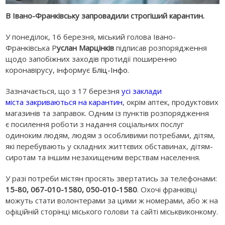
В Івано-Франківську запровадили строгіший карантин.
У понеділок, 16 березня, міський голова Івано-
Франківська Р
услан
Марцінків
підписав розпорядження
щодо запобіжних заходів протидії поширенню
коронавірусу, інформує
Бліц-Інфо
.
Зазначається, що з 17 березня
усі заклади
міста закриваються на карантин
, окрім аптек, продуктових
магазинів та заправок. Одним із пунктів розпорядження
є посилення роботи з надання соціальних послуг
одиноким людям, людям з особливими потребами, дітям,
які перебувають у складних життєвих обставинах, дітям-
сиротам та іншим незахищеним верствам населення.
У разі потреби містян просять звертатись за телефонами:
15-80, 067-010-1580, 050-010-1580
. Охочі франківці
можуть стати волонтерами за цими ж номерами, або ж на
офіційній сторінці міського голови та сайті міськвиконкому.