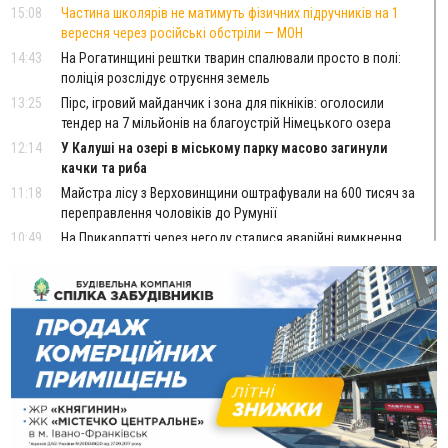
15:08
Частина школярів не матимуть фізичних підручників на 1
вересня через російські обстріли — МОН
14:43
На Рогатинщині рештки тварин спалювали просто в полі:
поліція розслідує отруєння земель
13:25
Пірс, ігровий майданчик і зона для пікніків: оголосили
тендер на 7 мільйонів на благоустрій Німецького озера
12:14
У Калуші на озері в міському парку масово загинули
качки та риба
11:18
Майстра лісу з Верховинщини оштрафували на 600 тисяч за
переправлення чоловіків до Румунії
10:49
На Прикарпатті через негоду сталися аварійні вимкнення
світла
10:43
За змову на тендері для Долинської лікарні двох
підприємців оштрафували на 272 тисячі гривень
10:09
Яремчанський суд виніс вирок чоловіку, який у Буковелі
вкрав із супермаркету пляшку віскі за 8,5 тисяч
09:53
В урочищі біля Галича археологи відкопали давньоруську
вагову гирку XII–XIII століть
09:39
У Франківську медики провели серію складних операцій
на аорті