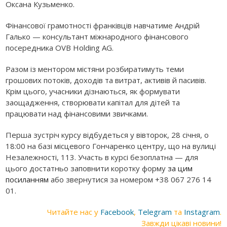
Оксана Кузьменко.
Фінансової грамотності франківців навчатиме Андрій
Галько — консультант міжнародного фінансового
посередника OVB Holding AG.
Разом із ментором містяни розбиратимуть теми
грошових потоків, доходів та витрат, активів й пасивів.
Крім цього, учасники дізнаються, як формувати
заощадження, створювати капітал для дітей та
працювати над фінансовими звичками.
Перша зустріч курсу відбудеться у вівторок, 28 січня, о
18:00 на базі місцевого Гончаренко центру, що на вулиці
Незалежності, 113. Участь в курсі безоплатна — для
цього достатньо заповнити коротку форму
за цим
посиланням
або звернутися за номером +38 067 276 14
01.
Читайте нас у
Facebook
,
Telegram
та
Instagram
.
Завжди цікаві новини!