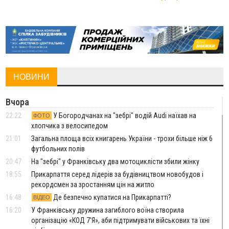
НОВИНИ
Вчора
22:22
У Богородчанах на "зебрі" водій Audi наїхав на
ФОТО
хлопчика з велосипедом
21:01
Загальна площа всіх книгарень України - трохи більше ніж 6
футбольних полів
20:47
На "зебрі" у Франківську два мотоциклісти збили жінку
18:55
Прикарпаття серед лідерів за будівництвом новобудов і
рекордсмен за зростанням цін на житло
16:48
Де безпечно купатися на Прикарпатті?
ВІДЕО
16:20
У Франківську дружина загиблого воїна створила
організацію «КОД 7'Я», аби підтримувати військових та їхні