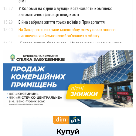
сім'ї
15:57
У Коломиї на одній з вулиць встановлять комплекс
автоматичної фіксації швидкості
15:29
Війна забрала життя трьох воїнів з Прикарпаття
15:00
На Закарпатті викрили масштабну схему незаконного
виключення військовозобов’язаних з обліку
14:31
«Багато питань буде знято». На громадських слуханнях в
Яремче обговорили, як вирішити питання джипінгу в
Карпатах
13:54
5 «тихих» хвороб, які виявляє профілактичне обстеження
13:30
На Надрічній тривають останні приготування до
ФОТО
нового руху
12:57
У Франківську зафіксували найбільшу спеку за всю історію
спостережень
12:24
Лікування наркоманії Київ: чому важливо розпочати
терапію якомога раніше
12:00
Франківця, який у Косові викрав за магазину понад 640
тисяч гривень у валюті, засудили до 5 років
11:50
Податкова передасть в Міноборони для "Оберегу" дані про
чоловіків 18–60 років