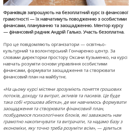
Франківців запрошують на безоплатний курс із фінансової
грамотності — їх навчатимуть поводженню з особистими
фінансами, плануванню та заощадженню. Ментор курсу
— фінансовий радник Андрій Галько. Участь безоплатна.
Про це повідомляють організатори — освітньо-
культурний та волонтерський Гончаренко центр. За
словами директорки простору Оксани Кузьменко, на курсі
навчать розуміти основи управління особистими
фінансами, формувати заощадження та створювати
фінансовий план на майбутнє.
«На цьому курсі містяни зрозуміють поняття грошових
потоків, доходу та витрат, активів та пасивів. Це буде
така собі «грошова абетка», де ми навчимось формувати
заощадження та створювати фінансовий план,
позбудемося психологічних блоків, які заважають нам
грамотно накопичувати та витрачати, та надамо базу з
економіки, яку точно треба розуміти всім»,
— ділиться