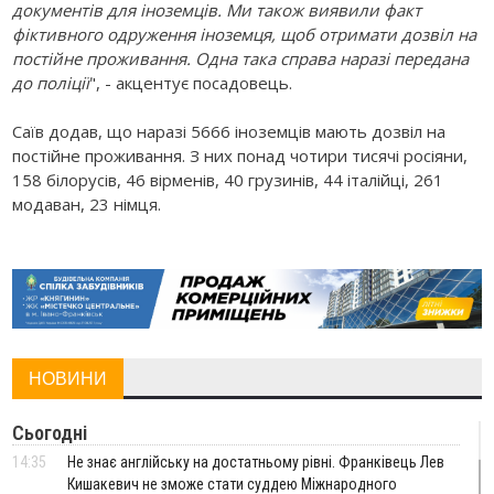
документів для іноземців. Ми також виявили факт
фіктивного одруження іноземця, щоб отримати дозвіл на
постійне проживання. Одна така справа наразі передана
до поліції
", - акцентує посадовець.
Саїв додав, що наразі 5666 іноземців мають дозвіл на
постійне проживання. З них понад чотири тисячі росіяни,
158 білорусів, 46 вірменів, 40 грузинів, 44 італійці, 261
модаван, 23 німця.
НОВИНИ
Сьогодні
14:35
Не знає англійську на достатньому рівні. Франківець Лев
Кишакевич не зможе стати суддею Міжнародного