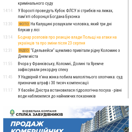
кримінального суду
14:14
У Ворохті проведуть Кубок ФЛСУ зі стрибків на лижах,
пам'яті оборонця Богдана Бухонка
13:30
На Калущині розшукали чоловіка, який три дні
ФОТО
блукав у лісі
13:14
Боднар розповів про реакцію влади Польщі на атаки на
українців та про зміни після 23 серпня
12:31
"Едельвейси" щемливо привітали рідну Коломию з
ВІДЕО
Днем міста
11:55
Вчора у Франківську, Коломиї, Долині та Яремче
зафіксували рекордну спеку
11:45
У Надвірній п'яна жінка побила малолітнього хлопчика: суд
призначив штраф і 30 тисяч компенсації
11:17
У басейні Дністра встановилася гідрологічна посуха - рівні
води наблизилися до найнижчих показників
11:09
У Бурштині поблизу АЗС сталася масова бійка, поліція
з'ясовує обставини
10:30
ФОП із Житомира після купівлі права вимоги за 120
тисяч позивається до Франківська на понад 20 млн грн
08:52
У горах біля Осмолоди за допомогою БПЛА розшукали