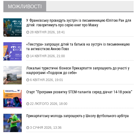
запобіжний захід
МОЖЛИВОСТІ
14:02
«Пілот з Лондона» видурив у жительки Коломийщини
майже 64 тисячі гривень
У Франківську проведуть зустріч із письменницею Юлітою Ран для
13:13
У четвер на Прикарпатті очікується сильна спека до 39°
дітей: говоритимуть про серію книг про Мавку
13:00
На Снятинщині спіймали чоловіка, який зливав з цистерни
28 КВІТНЯ 2026, 18:41
у полі невідому речовину
«Текстура» запрошує дітей та батьків на зустріч із письменницею
12:29
У МОЗ змінили підхід до госпіталізації та оновили правила
та активісткою Анною Повх
роботи стаціонарів
14 КВІТНЯ 2026, 21:00
12:07
На межі Прикарпаття і Тернопільщини невідомі засипали
русло Золотої Липи та облаштували переправу
Локальні туристичні бізнеси Прикарпаття запрошують до участі у
11:44
У Франківську та Яремче зафіксували нові температурні
нацпрограмі «Подорож до себе»
рекорди
6 КВІТНЯ 2026, 19:01
11:17
Росія вдарила по Харкову "Бандероллю": є постраждалі,
Старт “Програми розвитку STEM-талантів серед дівчат 14-18 років”
пошкоджено цивільне підприємство
10:54
Верховний суд повернув державі 1,5 га лісу із трьома
22 ЛЮТОГО 2026, 18:00
ставками в Івано-Франківській громаді
10:10
На Каскаді замість веж планують зробити сквер з
Прикарпатську молодь запрошують у Школу футбольного арбітра
дитмайданчиком
09:31
На Верховинщині під час пожежі будинку травмувалась
3 СІЧНЯ 2026, 13:36
жінка