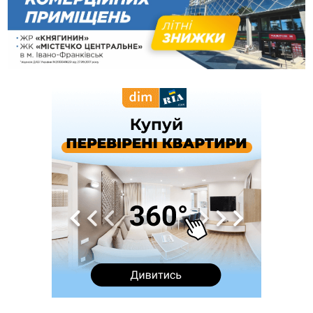
двох жінок, які заблукали під час збирання ягід
Вчора
19:52
У Франківську вперше прооперували немовля без
відкритої операції
18:42
На лінії зіткнення загинув керівник пошукового загону
"Плацдарм" Олексій Юков
18:11
СБС за дві доби уразили 13 енергооб'єктів на окупованих
територіях
17:20
Українці подали рекордну кількість заяв до університетів.
Які спеціальності обирають
16:43
Зарплати на Прикарпатті за місяць зросли на 10%, але до
середньої по Україні ще далеко
16:14
Франківець, який стріляв біля АЗС, вийшов під заставу та
був повторно затриманий
15:54
Прикарпатець прийшов у Пенсійний та заявив поліції про
гранату, бо йому не нарахували пенсію
14:59
У Болгарії затримали прикарпатця, який виготовляв
наркотики для міжнародного синдикату
14:47
Стефанішина отримала нову підозру. Їй обирають