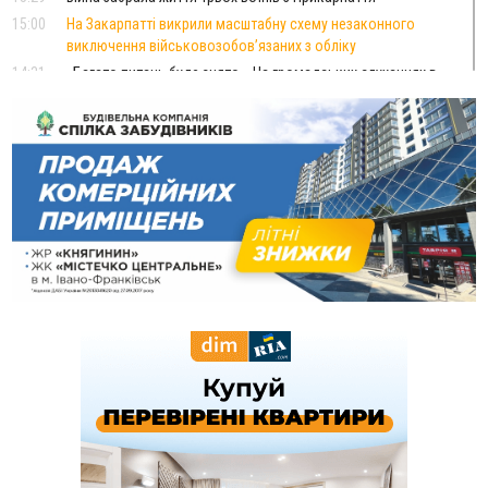
15:00
На Закарпатті викрили масштабну схему незаконного
виключення військовозобов’язаних з обліку
14:31
«Багато питань буде знято». На громадських слуханнях в
Яремче обговорили, як вирішити питання джипінгу в
Карпатах
13:54
5 «тихих» хвороб, які виявляє профілактичне обстеження
13:30
На Надрічній тривають останні приготування до
ФОТО
нового руху
12:57
У Франківську зафіксували найбільшу спеку за всю історію
спостережень
12:24
Лікування наркоманії Київ: чому важливо розпочати
терапію якомога раніше
12:00
Франківця, який у Косові викрав за магазину понад 640
тисяч гривень у валюті, засудили до 5 років
11:50
Податкова передасть в Міноборони для "Оберегу" дані про
чоловіків 18–60 років
11:20
Водійка, яку на Сухомлинського побив інший керманич,
відмовилася від обвинувачення — справу закрили
10:45
У Франківську, Коломиї, Долині та Яремче 6 серпня
зафіксували рекордну спеку