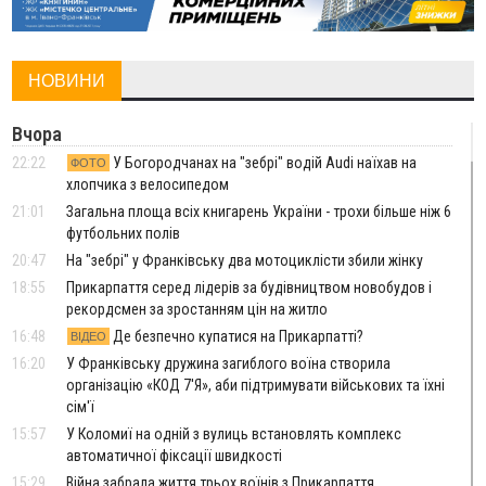
НОВИНИ
Вчора
22:22
У Богородчанах на "зебрі" водій Audi наїхав на
ФОТО
хлопчика з велосипедом
21:01
Загальна площа всіх книгарень України - трохи більше ніж 6
футбольних полів
20:47
На "зебрі" у Франківську два мотоциклісти збили жінку
18:55
Прикарпаття серед лідерів за будівництвом новобудов і
рекордсмен за зростанням цін на житло
16:48
Де безпечно купатися на Прикарпатті?
ВІДЕО
16:20
У Франківську дружина загиблого воїна створила
організацію «КОД 7'Я», аби підтримувати військових та їхні
сім'ї
15:57
У Коломиї на одній з вулиць встановлять комплекс
автоматичної фіксації швидкості
15:29
Війна забрала життя трьох воїнів з Прикарпаття