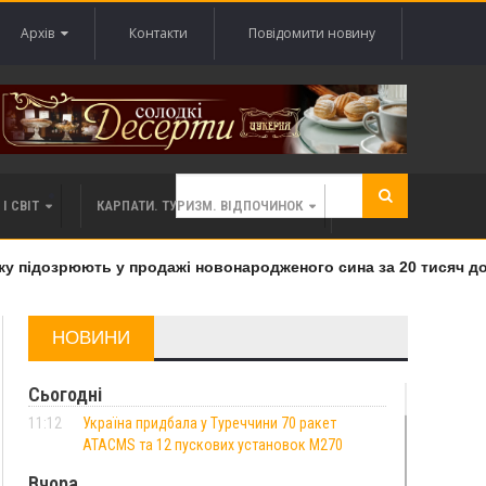
Архів
Контакти
Повідомити новину
І СВІТ
КАРПАТИ. ТУРИЗМ. ВІДПОЧИНОК
підозрюють у продажі новонародженого сина за 20 тисяч долар
НОВИНИ
Сьогодні
11:12
Україна придбала у Туреччини 70 ракет
ATACMS та 12 пускових установок M270
Вчора