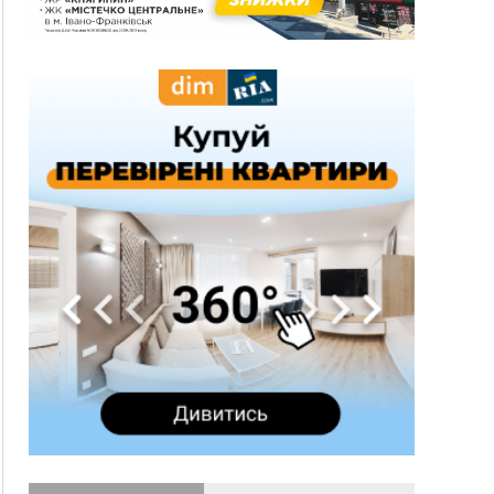
600 тисяч за переправлення чоловіків до
Румунії
10:49
На Прикарпатті через негоду сталися аварійні
вимкнення світла
10:43
За змову на тендері для Долинської лікарні
двох підприємців оштрафували на 272 тисячі
гривень
10:09
Яремчанський суд виніс вирок чоловіку, який
у Буковелі вкрав із супермаркету пляшку віскі
за 8,5 тисяч
09:53
В урочищі біля Галича археологи відкопали
давньоруську вагову гирку XII–XIII століть
09:39
У Франківську медики провели серію
складних операцій на аорті
07 Серпня
22:22
У Богородчанах на "зебрі" водій Audi
ФОТО
наїхав на хлопчика з велосипедом
21:01
Загальна площа всіх книгарень України - трохи
більше ніж 6 футбольних полів