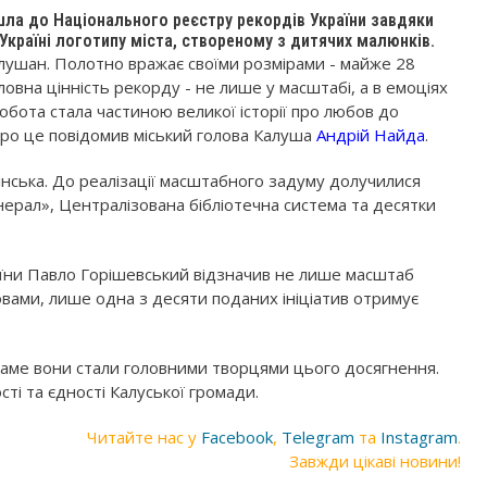
шла до Національного реєстру рекордів України завдяки
країні логотипу міста, створеному з дитячих малюнків.
алушан. Полотно вражає своїми розмірами - майже 28
овна цінність рекорду - не лише у масштабі, а в емоціях
робота стала частиною великої історії про любов до
 Про це повідомив міський голова Калуша
Андрій Найда
.
інська. До реалізації масштабного задуму долучилися
інерал», Централізована бібліотечна система та десятки
їни Павло Горішевський відзначив не лише масштаб
словами, лише одна з десяти поданих ініціатив отримує
саме вони стали головними творцями цього досягнення.
ті та єдності Калуської громади.
Читайте нас у
Facebook
,
Telegram
та
Instagram
.
Завжди цікаві новини!