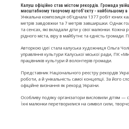
Калуш офіційно став містом рекордів. Громада увій
масштабному творчому артоб’єкту - найбільшому в У
Унікальна композиція об’єднала 1377 робіт юних к
метрів завдовжки та 7 метрів завширшки. Однак гол
та сенсах, які вкладали діти у свої малюнки. Кожна 
рідного міста, віру в майбутнє та єдність громади.
Авторкою ідеї стала калуська художниця Ольга Чол
управління культури Калуської міської ради, ПК «М
працівників культури й волонтерів громади.
Представник Національного реєстру рекордів Укра
роботи, а й унікальність самої концепції. За його 
офіційне визнання як рекорд України.
Особливу подяку організатори висловили дітям — 
Їхні малюнки перетворилися на символ сили, творчос