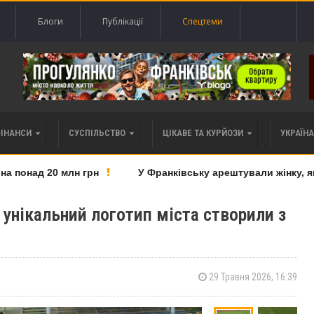
Блоги
Публікації
Спецтеми
ФІНАНСИ
СУСПІЛЬСТВО
ЦІКАВЕ ТА КУРЙОЗИ
УКРАЇНА 
понад 20 млн грн
У Франківську арештували жінку, яку 
 унікальний логотип міста створили з
29 Травня 2026, 16:39