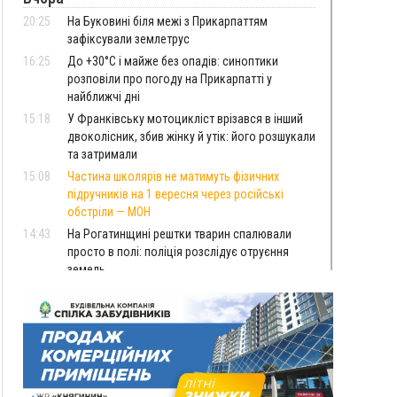
20:25
На Буковині біля межі з Прикарпаттям
зафіксували землетрус
16:25
До +30°C і майже без опадів: синоптики
розповіли про погоду на Прикарпатті у
найближчі дні
15:18
У Франківську мотоцикліст врізався в інший
двоколісник, збив жінку й утік: його розшукали
та затримали
15:08
Частина школярів не матимуть фізичних
підручників на 1 вересня через російські
обстріли — МОН
14:43
На Рогатинщині рештки тварин спалювали
просто в полі: поліція розслідує отруєння
земель
13:25
Пірс, ігровий майданчик і зона для пікніків:
оголосили тендер на 7 мільйонів на
благоустрій Німецького озера
12:14
У Калуші на озері в міському парку масово
загинули качки та риба
11:18
Майстра лісу з Верховинщини оштрафували на