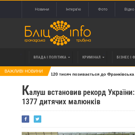
Новини
Інтерв'ю
Фото
Відео
ВЛАДА І ПОЛІТИКА
КРИМІНАЛ
БІЗНЕС І 
ВАЖЛИВІ НОВИНИ
лі права вимоги за 120 тисяч позивається до Франківська на 
К
алуш встановив рекорд України:
1377 дитячих малюнків