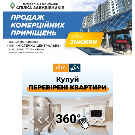
землетрус
16:25
До +30°C і майже без опадів: синоптики розповіли про
погоду на Прикарпатті у найближчі дні
15:18
У Франківську мотоцикліст врізався в інший двоколісник,
збив жінку й утік: його розшукали та затримали
15:08
Частина школярів не матимуть фізичних підручників на 1
вересня через російські обстріли — МОН
14:43
На Рогатинщині рештки тварин спалювали просто в полі:
поліція розслідує отруєння земель
13:25
Пірс, ігровий майданчик і зона для пікніків: оголосили
тендер на 7 мільйонів на благоустрій Німецького озера
12:14
У Калуші на озері в міському парку масово загинули
качки та риба
11:18
Майстра лісу з Верховинщини оштрафували на 600 тисяч за
переправлення чоловіків до Румунії
10:49
На Прикарпатті через негоду сталися аварійні вимкнення
світла
10:43
За змову на тендері для Долинської лікарні двох
підприємців оштрафували на 272 тисячі гривень
10:09
Яремчанський суд виніс вирок чоловіку, який у Буковелі