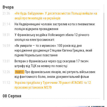
Вчора
21:36
«Не будь байдужим». У десятках містах Польщі вийшли на
акції проти нападів на українців
21:14
На Надвірнянщині чоловік застрелив кота з пневматики:
поліція відкрила провадження
18:31
У Франківську водійка Volkswagen збила 12-річного
хлопця на електросамокаті
16:59
«Як умирати — то з музикою»: 100 років від дня
народження уродженця Стецеви Євгена Грицяка, який
підняв Норильське повстання
13:01
Ветеран з Франківська через суд скасував 17 тисяч
штрафу від ТЦК за неявку по повістці
12:26
Про франківських лікарів, які рятують військових
ВІДЕО
від фантомного болю, зняли документальний фільм
11:12
Україна придбала у Туреччини 70 ракет ATACMS та 12
пускових установок M270
08 Серпня
20:25
На Буковині біля межі з Прикарпаттям зафіксували