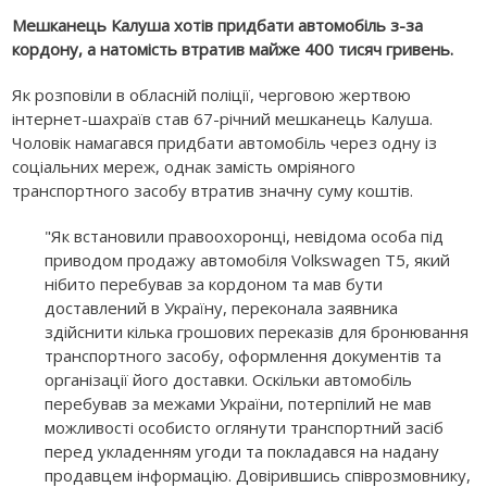
Мешканець Калуша хотів придбати автомобіль з-за
кордону, а натомість втратив майже 400 тисяч гривень.
Як розповіли в обласній поліції, черговою жертвою
інтернет-шахраїв став 67-річний мешканець Калуша.
Чоловік намагався придбати автомобіль через одну із
соціальних мереж, однак замість омріяного
транспортного засобу втратив значну суму коштів.
"Як встановили правоохоронці, невідома особа під
приводом продажу автомобіля Volkswagen T5, який
нібито перебував за кордоном та мав бути
доставлений в Україну, переконала заявника
здійснити кілька грошових переказів для бронювання
транспортного засобу, оформлення документів та
організації його доставки. Оскільки автомобіль
перебував за межами України, потерпілий не мав
можливості особисто оглянути транспортний засіб
перед укладенням угоди та покладався на надану
продавцем інформацію. Довірившись співрозмовнику,