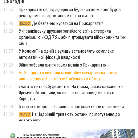
Сьогодні
18:55
Прикарпаття серед лідерів за будівництвом новобудов і
рекордсмен за зростанням цін на житло
16:48
Де безпечно купатися на Прикарпатті?
ВІДЕО
16:20
У Франківську дружина загиблого воїна створила
організацію «КОД 7'Я», аби підтримувати військових та їхні
сім'ї
15:57
У Коломиї на одній з вулиць встановлять комплекс
автоматичної фіксації швидкості
15:29
Війна забрала життя трьох воїнів з Прикарпаття
15:00
На Закарпатті викрили масштабну схему незаконного
виключення військовозобов’язаних з обліку
14:31
«Багато питань буде знято». На громадських слуханнях в
Яремче обговорили, як вирішити питання джипінгу в
Карпатах
13:54
5 «тихих» хвороб, які виявляє профілактичне обстеження
13:30
На Надрічній тривають останні приготування до
ФОТО
нового руху
12:57
У Франківську зафіксували найбільшу спеку за всю історію
спостережень