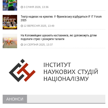
українців та про зміни після 23 серпня
3 СІЧНЯ 2026, 13:36
12:31
"Едельвейси" щемливо привітали рідну Коломию з
ВІДЕО
Днем міста
Театр надихає на креатив. У Франківську відбудеться IF IT Forum
11:55
Вчора у Франківську, Коломиї, Долині та Яремче
2025
зафіксували рекордну спеку
12 ВЕРЕСНЯ 2025, 13:49
11:45
У Надвірній п'яна жінка побила малолітнього хлопчика: суд
На Коломийщині шукають наставників, які допоможуть дітям
призначив штраф і 30 тисяч компенсації
подолати стрес і розкрити таланти
11:17
У басейні Дністра встановилася гідрологічна посуха - рівні
14 СЕРПНЯ 2025, 13:37
води наблизилися до найнижчих показників
11:09
У Бурштині поблизу АЗС сталася масова бійка, поліція
з'ясовує обставини
10:30
ФОП із Житомира після купівлі права вимоги за 120
тисяч позивається до Франківська на понад 20 млн грн
08:52
У горах біля Осмолоди за допомогою БПЛА розшукали
двох жінок, які заблукали під час збирання ягід
05 Серпня
19:52
У Франківську вперше прооперували немовля без
АНОНСИ
відкритої операції
18:42
На лінії зіткнення загинув керівник пошукового загону