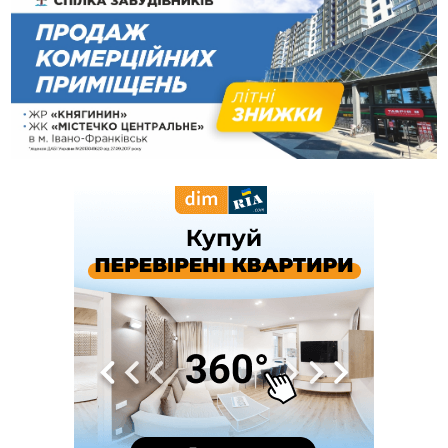
12:24
Лікування наркоманії Київ: чому важливо розпочати
терапію якомога раніше
12:00
Франківця, який у Косові викрав за магазину понад 640
тисяч гривень у валюті, засудили до 5 років
11:50
Податкова передасть в Міноборони для "Оберегу" дані про
чоловіків 18–60 років
11:20
Водійка, яку на Сухомлинського побив інший керманич,
відмовилася від обвинувачення — справу закрили
10:45
У Франківську, Коломиї, Долині та Яремче 6 серпня
зафіксували рекордну спеку
10:02
Змушував надсилати інтимні фото: на Прикарпатті
затримали підозрюваного у розбещенні малолітньої
09:22
АМКУ розпочав справу проти Гвіздецької селищної ради
через різні ставки земельного податку
08:54
Синоптики попереджають про значний дощ на Прикарпатті
до кінця п'ятниці
08:45
Нафтогазову площу на межі Прикарпаття та Львівщини
повторно виставили на аукціон за 830 млн
Вчора