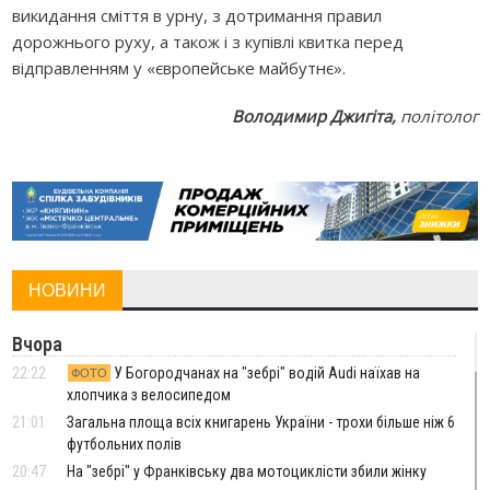
викидання сміття в урну, з дотримання правил
дорожнього руху, а також і з купівлі квитка перед
відправленням у «європейське майбутнє».
Володимир Джигіта,
політолог
НОВИНИ
Вчора
22:22
У Богородчанах на "зебрі" водій Audi наїхав на
ФОТО
хлопчика з велосипедом
21:01
Загальна площа всіх книгарень України - трохи більше ніж 6
футбольних полів
20:47
На "зебрі" у Франківську два мотоциклісти збили жінку