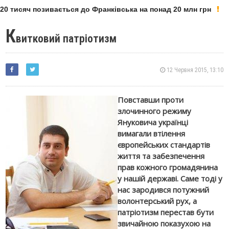
0 тисяч позивається до Франківська на понад 20 млн грн
К
витковий патріотизм
12 Червня 2015, 13:10
Повставши проти
злочинного режиму
Януковича українці
вимагали втілення
європейських стандартів
життя та забезпечення
прав кожного громадянина
у нашій державі. Саме тоді у
нас зародився потужний
волонтерський рух, а
патріотизм перестав бути
звичайною показухою на