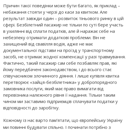
Причин такої поведінки може бути багато, як приклад –
небажання стояти у черзі до каси за квитком. Але
результат завжди один – розвиток тіньового ринку в цій
сфері. Безбілетний пасажир не тільки по суті бере участь
в ухилянні від сплати податків, але й наражає себе на
небезпеку отримати додаткові проблеми. Він не
захищений від свавілля водія, адже не має
документальної підстави на проїзд у транспортному
засобі, не отримає жодної компенсації у разі травмування.
Фактично, такий пасажир сам себе позбавляє прав, які
йому передбачені законодавством, і до всього стає
співучасником злочинного діяння. І лише купівля квитка
перетворює «зайця-безбілетника» у добропорядного
замовника послуги, який має право вимагати від
перевізника належного рівня її надання. Тільки таким
чином ми заставимо підприємців сплачувати податки у
відповідності до заробітку.
Кожному із нас варто пам’ятати, що європейську Україну
ми повинні будувати спільно. І починати потрібно з