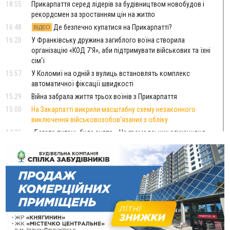
18:55
Прикарпаття серед лідерів за будівництвом новобудов і
рекордсмен за зростанням цін на житло
16:48
Де безпечно купатися на Прикарпатті?
ВІДЕО
16:20
У Франківську дружина загиблого воїна створила
організацію «КОД 7'Я», аби підтримувати військових та їхні
сім'ї
15:57
У Коломиї на одній з вулиць встановлять комплекс
автоматичної фіксації швидкості
15:29
Війна забрала життя трьох воїнів з Прикарпаття
15:00
На Закарпатті викрили масштабну схему незаконного
виключення військовозобов’язаних з обліку
14:31
«Багато питань буде знято». На громадських слуханнях в
Яремче обговорили, як вирішити питання джипінгу в
Карпатах
13:54
5 «тихих» хвороб, які виявляє профілактичне обстеження
13:30
На Надрічній тривають останні приготування до
ФОТО
нового руху
12:57
У Франківську зафіксували найбільшу спеку за всю історію
спостережень
12:24
Лікування наркоманії Київ: чому важливо розпочати