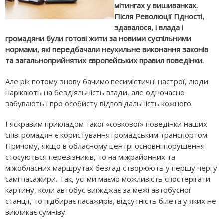
мітингах у вишиванках.
Після Революції Гідності,
здавалося, і влада і
громадяни були готові жити за новими суспільними
нормами, які передбачали неухильне виконання законів
та загальноприйнятих європейських правил поведінки.
Але рік потому знову бачимо песимістичні настрої, люди
нарікають на бездіяльність влади, але одночасно
забувають і про особисту відповідальність кожного.
І яскравим прикладом такої «совкової» поведінки наших
співгромадян є користування громадським транспортом.
Причому, якщо в обласному центрі основні порушення
стосуються перевізників, то на міжрайонних та
міжобласних маршрутах безлад створюють у першу чергу
самі пасажири. Так, усі ми маємо можливість спостерігати
картину, коли автобус виїжджає за межі автобусної
станції, то підбирає пасажирів, відсутність білета у яких не
викликає сумніву.