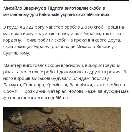
Михайло Зваричук з Підгір'я виготовляє скоби з
металолому для бліндажів українських військових.
З грудня 2022 року майстер зробив 2 350 скоб. Гроші на
матеріал йому надсилають люди як з України, так і з-за
кордону. Почав робити скоби на прохання свого друга,
який захищає Україну, розповідає Михайло Зваричук
Суспільному.
Майстер виготовляє скоби власноруч, використовуючи
різак та молоток. У роботі допомагають друзі та родичі. З
його виробів військові будували бліндажі поблизу
Бахмута, Соледара, Кремінної, Запоріжжя, адже скоби на
фронті — розхідний матеріал. Чоловік каже: звідусюди має
фотопідтвердження від бійців.