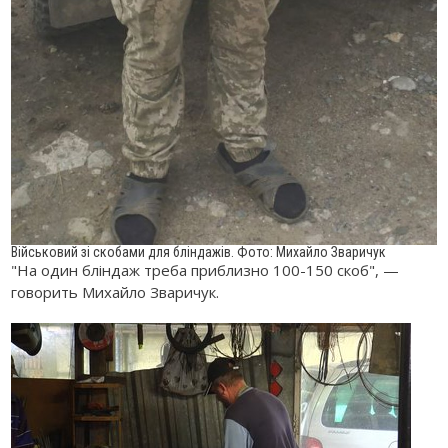
Військовий зі скобами для бліндажів. Фото: Михайло Зваричук
"На один бліндаж треба приблизно 100-150 скоб", —
говорить Михайло Зваричук.