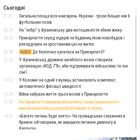
Сьогодні
21:01
Загальна площа всіх книгарень України - трохи більше ніж 6
футбольних полів
20:47
На "зебрі" у Франківську два мотоциклісти збили жінку
18:55
Прикарпаття серед лідерів за будівництвом новобудов і
рекордсмен за зростанням цін на житло
16:48
Де безпечно купатися на Прикарпатті?
ВІДЕО
16:20
У Франківську дружина загиблого воїна створила
організацію «КОД 7'Я», аби підтримувати військових та їхні
сім'ї
15:57
У Коломиї на одній з вулиць встановлять комплекс
автоматичної фіксації швидкості
15:29
Війна забрала життя трьох воїнів з Прикарпаття
15:00
На Закарпатті викрили масштабну схему незаконного
виключення військовозобов’язаних з обліку
14:31
«Багато питань буде знято». На громадських слуханнях в
Яремче обговорили, як вирішити питання джипінгу в
Карпатах
13:54
5 «тихих» хвороб, які виявляє профілактичне обстеження