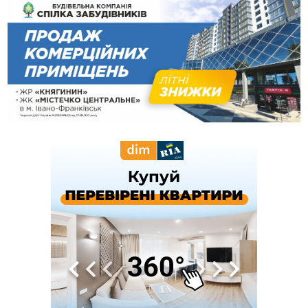
13:30
На Надрічній тривають останні приготування до
ФОТО
нового руху
12:57
У Франківську зафіксували найбільшу спеку за всю історію
спостережень
12:24
Лікування наркоманії Київ: чому важливо розпочати
терапію якомога раніше
12:00
Франківця, який у Косові викрав за магазину понад 640
тисяч гривень у валюті, засудили до 5 років
11:50
Податкова передасть в Міноборони для "Оберегу" дані про
чоловіків 18–60 років
11:20
Водійка, яку на Сухомлинського побив інший керманич,
відмовилася від обвинувачення — справу закрили
10:45
У Франківську, Коломиї, Долині та Яремче 6 серпня
зафіксували рекордну спеку
10:02
Змушував надсилати інтимні фото: на Прикарпатті
затримали підозрюваного у розбещенні малолітньої
09:22
АМКУ розпочав справу проти Гвіздецької селищної ради
через різні ставки земельного податку
08:54
Синоптики попереджають про значний дощ на Прикарпатті
до кінця п'ятниці