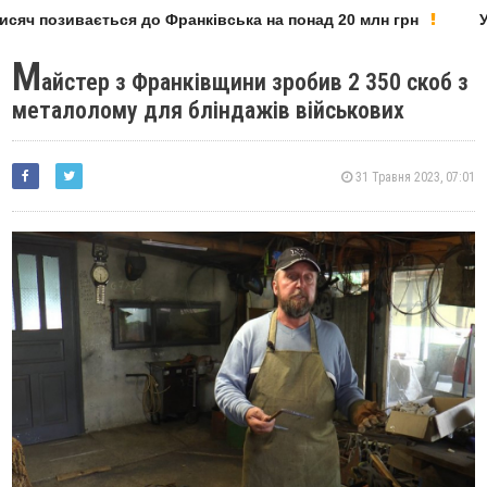
 позивається до Франківська на понад 20 млн грн
У Фра
М
айстер з Франківщини зробив 2 350 скоб з
металолому для бліндажів військових
31 Травня 2023, 07:01