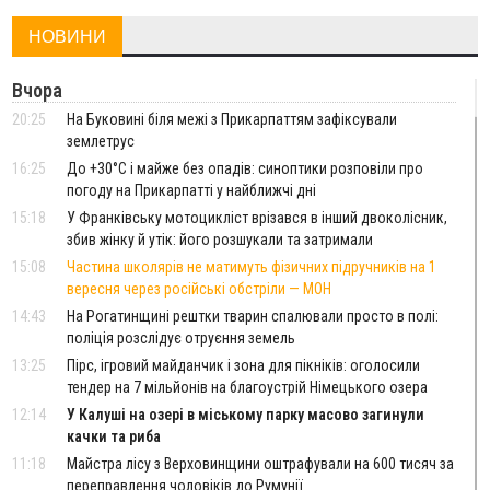
НОВИНИ
Вчора
20:25
На Буковині біля межі з Прикарпаттям зафіксували
землетрус
16:25
До +30°C і майже без опадів: синоптики розповіли про
погоду на Прикарпатті у найближчі дні
15:18
У Франківську мотоцикліст врізався в інший двоколісник,
збив жінку й утік: його розшукали та затримали
15:08
Частина школярів не матимуть фізичних підручників на 1
вересня через російські обстріли — МОН
14:43
На Рогатинщині рештки тварин спалювали просто в полі:
поліція розслідує отруєння земель
13:25
Пірс, ігровий майданчик і зона для пікніків: оголосили
тендер на 7 мільйонів на благоустрій Німецького озера
12:14
У Калуші на озері в міському парку масово загинули
качки та риба
11:18
Майстра лісу з Верховинщини оштрафували на 600 тисяч за
переправлення чоловіків до Румунії