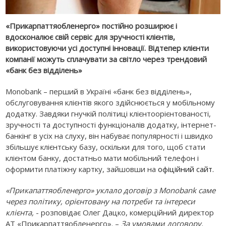
«Прикарпаттяобленерго» постійно розширює і
вдосконалює свій сервіс для зручності клієнтів,
використовуючи усі доступні інновації. Відтепер клієнти
компанії можуть сплачувати за світло через трендовий
«банк без відділень»
Monobank – перший в Україні «банк без відділень»,
обслуговування клієнтів якого здійснюється у мобільному
додатку. Завдяки гнучкій політиці клієнтоорієнтованості,
зручності та доступності функціоналів додатку, інтернет-
банкінг в усіх на слуху, він набуває популярності і швидко
збільшує клієнтську базу, оскільки для того, щоб стати
клієнтом банку, достатньо мати мобільний телефон і
оформити платіжну картку, зайшовши на
офіційний сайт.
«Прикапаттяобленерго» уклало договір з Monobank саме
через політику, орієнтовану на потреби та інтереси
клієнта,
- розповідає Олег Дацко, комерційний директор
АТ «Прикарпаттяобленерго». –
За умовами договору,