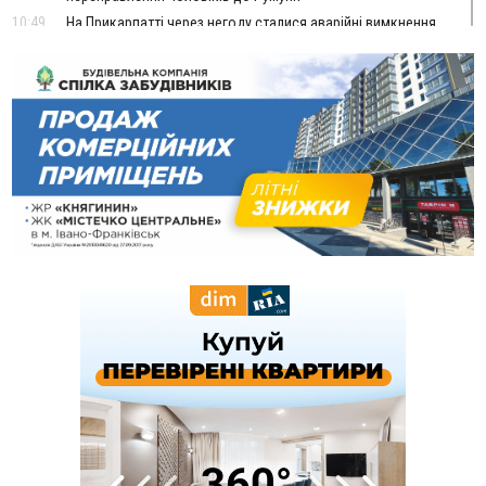
10:49
На Прикарпатті через негоду сталися аварійні вимкнення
світла
10:43
За змову на тендері для Долинської лікарні двох
підприємців оштрафували на 272 тисячі гривень
10:09
Яремчанський суд виніс вирок чоловіку, який у Буковелі
вкрав із супермаркету пляшку віскі за 8,5 тисяч
09:53
В урочищі біля Галича археологи відкопали давньоруську
вагову гирку XII–XIII століть
09:39
У Франківську медики провели серію складних операцій
на аорті
07 Серпня
22:22
У Богородчанах на "зебрі" водій Audi наїхав на
ФОТО
хлопчика з велосипедом
21:01
Загальна площа всіх книгарень України - трохи більше ніж 6
футбольних полів
20:47
На "зебрі" у Франківську два мотоциклісти збили жінку
18:55
Прикарпаття серед лідерів за будівництвом новобудов і
рекордсмен за зростанням цін на житло
16:48
Де безпечно купатися на Прикарпатті?
ВІДЕО