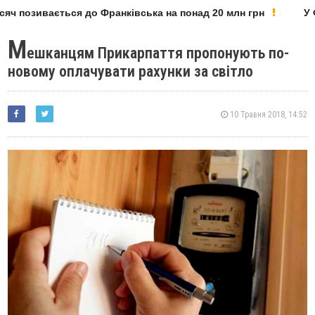
яч позивається до Франківська на понад 20 млн грн
У Ф
М
ешканцям Прикарпаття пропонують по-
новому оплачувати рахунки за світло
10 Травня 2018, 14:52