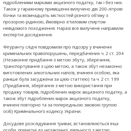
підробленими марками акцизного податку, так і без них.
Також у гаражному приміщенні вилучено дві 200-літрові
бочки та вісімнадцять місткостей різного об’єму з
прозорою рідиною, ймовірно етиловим спиртом
невідомого походження. Наразі все вилучене направили
експертні дослідження.
Фігуранту слідчі повідомили про підозру у вчиненні
кримінальних правопорушень, передбачених ч. 2 ст. 204
(Незаконне придбання з метою збуту, зберігання,
транспортування з цією метою, а також збут незаконно
виготовлених алкогольних напоїв, вчинені особою, яка
раніше була засуджена за цією статтею) та ч. 2 ст. 199
(Придбання, зберігання з метою використання при
продажу товарів, підроблених марок акцизного податку, а
також збут підроблених марок акцизного податку,
вчинені повторно та за попередньою змовою групою
осіб) Кримінального кодексу України.
Досудове розслідування триває, встановлюються інші
особи, причетні до незаконної діяльності з метою