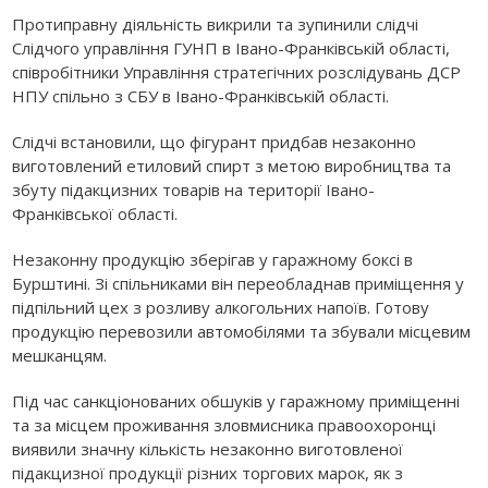
Протиправну діяльність викрили та зупинили слідчі
Слідчого управління ГУНП в Івано-Франківській області,
співробітники Управління стратегічних розслідувань ДСР
НПУ спільно з СБУ в Івано-Франківській області.
Слідчі встановили, що фігурант придбав незаконно
виготовлений етиловий спирт з метою виробництва та
збуту підакцизних товарів на території Івано-
Франківської області.
Незаконну продукцію зберігав у гаражному боксі в
Бурштині. Зі спільниками він переобладнав приміщення у
підпільний цех з розливу алкогольних напоїв. Готову
продукцію перевозили автомобілями та збували місцевим
мешканцям.
Під час санкціонованих обшуків у гаражному приміщенні
та за місцем проживання зловмисника правоохоронці
виявили значну кількість незаконно виготовленої
підакцизної продукції різних торгових марок, як з