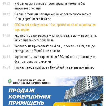
19:52
У Франківську вперше прооперували немовля без
відкритої операції
18:42
На лінії зіткнення загинув керівник пошукового загону
"Плацдарм" Олексій Юков
18:11
СБС за дві доби уразили 13 енергооб'єктів на окупованих
територіях
17:20
Українці подали рекордну кількість заяв до університетів.
Які спеціальності обирають
16:43
Зарплати на Прикарпатті за місяць зросли на 10%, але до
середньої по Україні ще далеко
16:14
Франківець, який стріляв біля АЗС, вийшов під заставу та
був повторно затриманий
15:54
Прикарпатець прийшов у Пенсійний та заявив поліції про
гранату, бо йому не нарахували пенсію
14:59
У Болгарії затримали прикарпатця, який виготовляв
наркотики для міжнародного синдикату
14:47
Стефанішина отримала нову підозру. Їй обирають
запобіжний захід
14:02
«Пілот з Лондона» видурив у жительки Коломийщини
майже 64 тисячі гривень