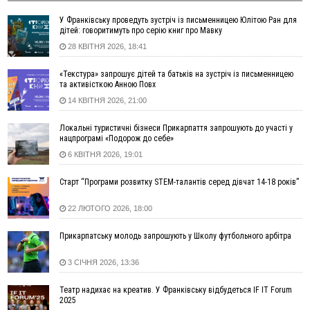
нетверезих водіїв
У Франківську проведуть зустріч із письменницею Юлітою Ран для
08:08
рф масовано атакувала Київ та область: 14 загиблих,
дітей: говоритимуть про серію книг про Мавку
десятки постраждалих і пожежі (фото, відео)
28 КВІТНЯ 2026, 18:41
04 Серпня
«Текстура» запрошує дітей та батьків на зустріч із письменницею
та активісткою Анною Повх
19:49
«Коли я обернувся, ворог уже був у нашій траншеї»:
командир з Надвірної на псевдо «Француз»
14 КВІТНЯ 2026, 21:00
19:34
В міському озері Франківська втопився чоловік
Локальні туристичні бізнеси Прикарпаття запрошують до участі у
18:45
Є висока потреба у кількох групах крові: прикарпатців
нацпрограмі «Подорож до себе»
просять у серпні ставати донорами
6 КВІТНЯ 2026, 19:01
18:07
У Франківську звільнили водія маршрутки, який зневажив і
образив матір загиблого воїна
Старт “Програми розвитку STEM-талантів серед дівчат 14-18 років”
17:40
У горах на Прикарпатті з водоспаду впала жінка і загинула
22 ЛЮТОГО 2026, 18:00
17:04
Пільгова іпотека без обмежень: blago розширює участь ЖК
SKYGARDEN у програмі «єОселя»
Прикарпатську молодь запрошують у Школу футбольного арбітра
16:24
Калуський проєкт «КО-ХАТИ. Море питань» представить
Україну на архітектурній виставці у Венеції
3 СІЧНЯ 2026, 13:36
15:35
Що посіяти у серпні? Поради для щедрого
ВІДЕО
Театр надихає на креатив. У Франківську відбудеться IF IT Forum
осіннього врожаю
2025
15:03
У Коломиї до 10 серпня частково обмежуватимуть рух