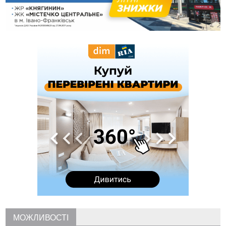
13:13
У четвер на Прикарпатті очікується сильна спека до 39°
13:00
На Снятинщині спіймали чоловіка, який зливав з цистерни
у полі невідому речовину
12:29
У МОЗ змінили підхід до госпіталізації та оновили правила
роботи стаціонарів
12:07
На межі Прикарпаття і Тернопільщини невідомі засипали
русло Золотої Липи та облаштували переправу
11:44
У Франківську та Яремче зафіксували нові температурні
рекорди
11:17
Росія вдарила по Харкову "Бандероллю": є постраждалі,
пошкоджено цивільне підприємство
10:54
Верховний суд повернув державі 1,5 га лісу із трьома
ставками в Івано-Франківській громаді
10:10
На Каскаді замість веж планують зробити сквер з
дитмайданчиком
09:31
На Верховинщині під час пожежі будинку травмувалась
жінка
09:09
35 цимбалістів на Говерлі встановили Рекорд
ВІДЕО
України
МОЖЛИВОСТІ
08:37
На Прикарпатті за пів року трапилось понад 100 ДТП через