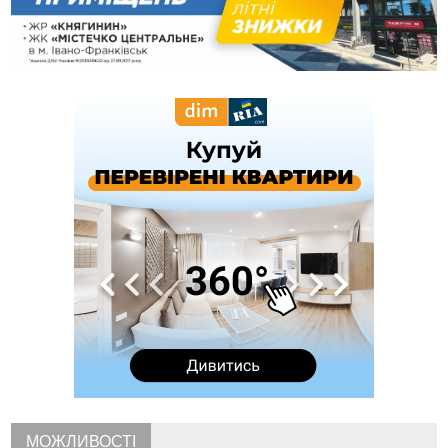
16:48
Де безпечно купатися на Прикарпатті?
ВІДЕО
16:20
У Франківську дружина загиблого воїна створила
організацію «КОД 7'Я», аби підтримувати військових та їхні
сім'ї
15:57
У Коломиї на одній з вулиць встановлять комплекс
автоматичної фіксації швидкості
15:29
Війна забрала життя трьох воїнів з Прикарпаття
15:00
На Закарпатті викрили масштабну схему незаконного
виключення військовозобов’язаних з обліку
14:31
«Багато питань буде знято». На громадських слуханнях в
Яремче обговорили, як вирішити питання джипінгу в
Карпатах
13:54
5 «тихих» хвороб, які виявляє профілактичне обстеження
13:30
На Надрічній тривають останні приготування до
ФОТО
нового руху
12:57
У Франківську зафіксували найбільшу спеку за всю історію
спостережень
12:24
Лікування наркоманії Київ: чому важливо розпочати
терапію якомога раніше
12:00
Франківця, який у Косові викрав за магазину понад 640
МОЖЛИВОСТІ