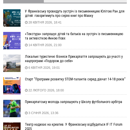
тисяч гривень у валюті, засудили до 5 років
11:50
Податкова передасть в Міноборони для "Оберегу" дані про
У Франківську проведуть зустріч із письменницею Юлітою Ран для
чоловіків 18–60 років
дітей: говоритимуть про серію книг про Мавку
28 КВІТНЯ 2026, 18:41
11:20
Водійка, яку на Сухомлинського побив інший керманич,
відмовилася від обвинувачення — справу закрили
«Текстура» запрошує дітей та батьків на зустріч із письменницею
10:45
У Франківську, Коломиї, Долині та Яремче 6 серпня
та активісткою Анною Повх
зафіксували рекордну спеку
14 КВІТНЯ 2026, 21:00
10:02
Змушував надсилати інтимні фото: на Прикарпатті
затримали підозрюваного у розбещенні малолітньої
Локальні туристичні бізнеси Прикарпаття запрошують до участі у
нацпрограмі «Подорож до себе»
09:22
АМКУ розпочав справу проти Гвіздецької селищної ради
через різні ставки земельного податку
6 КВІТНЯ 2026, 19:01
08:54
Синоптики попереджають про значний дощ на Прикарпатті
Старт “Програми розвитку STEM-талантів серед дівчат 14-18 років”
до кінця п'ятниці
08:45
Нафтогазову площу на межі Прикарпаття та Львівщини
22 ЛЮТОГО 2026, 18:00
повторно виставили на аукціон за 830 млн
Прикарпатську молодь запрошують у Школу футбольного арбітра
06 Серпня
18:46
У Польщі невідомі скоїли наругу над могилою УПА
ФОТО
3 СІЧНЯ 2026, 13:36
17:45
Сили оборони уразила Ярославський НПЗ та кораблі
Театр надихає на креатив. У Франківську відбудеться IF IT Forum
берегової охорони фсб у Керчі
2025