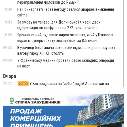
переправлення чоловіків до Румунії
10:49
На Прикарпатті через негоду сталися аварійні вимкнення
світла
10:43
За змову на тендері для Долинської лікарні двох
підприємців оштрафували на 272 тисячі гривень
10:09
Яремчанський суд виніс вирок чоловіку, який у Буковелі
вкрав із супермаркету пляшку віскі за 8,5 тисяч
09:53
В урочищі біля Галича археологи відкопали давньоруську
вагову гирку XII–XIII століть
09:39
У Франківську медики провели серію складних операцій
на аорті
Вчора
22:22
У Богородчанах на "зебрі" водій Audi наїхав на
ФОТО
хлопчика з велосипедом
21:01
Загальна площа всіх книгарень України - трохи більше ніж 6
футбольних полів
20:47
На "зебрі" у Франківську два мотоциклісти збили жінку
18:55
Прикарпаття серед лідерів за будівництвом новобудов і
рекордсмен за зростанням цін на житло