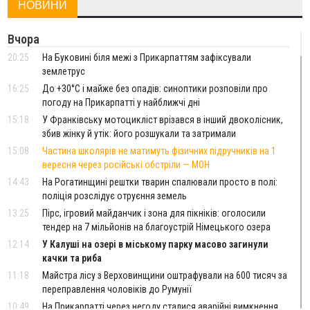
НОВИНИ
Вчора
20:25
На Буковині біля межі з Прикарпаттям зафіксували
землетрус
16:25
До +30°C і майже без опадів: синоптики розповіли про
погоду на Прикарпатті у найближчі дні
15:18
У Франківську мотоцикліст врізався в інший двоколісник,
збив жінку й утік: його розшукали та затримали
15:08
Частина школярів не матимуть фізичних підручників на 1
вересня через російські обстріли — МОН
14:43
На Рогатинщині рештки тварин спалювали просто в полі:
поліція розслідує отруєння земель
13:25
Пірс, ігровий майданчик і зона для пікніків: оголосили
тендер на 7 мільйонів на благоустрій Німецького озера
12:14
У Калуші на озері в міському парку масово загинули
качки та риба
11:18
Майстра лісу з Верховинщини оштрафували на 600 тисяч за
переправлення чоловіків до Румунії
10:49
На Прикарпатті через негоду сталися аварійні вимкнення