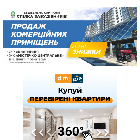
світла
10:43
За змову на тендері для Долинської лікарні двох
підприємців оштрафували на 272 тисячі гривень
10:09
Яремчанський суд виніс вирок чоловіку, який у Буковелі
вкрав із супермаркету пляшку віскі за 8,5 тисяч
09:53
В урочищі біля Галича археологи відкопали давньоруську
вагову гирку XII–XIII століть
09:39
У Франківську медики провели серію складних операцій
на аорті
07 Серпня
22:22
У Богородчанах на "зебрі" водій Audi наїхав на
ФОТО
хлопчика з велосипедом
21:01
Загальна площа всіх книгарень України - трохи більше ніж 6
футбольних полів
20:47
На "зебрі" у Франківську два мотоциклісти збили жінку
18:55
Прикарпаття серед лідерів за будівництвом новобудов і
рекордсмен за зростанням цін на житло
16:48
Де безпечно купатися на Прикарпатті?
ВІДЕО
16:20
У Франківську дружина загиблого воїна створила