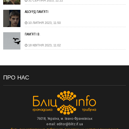
31 СЕРПНЯ 2023, 12:22
11:45
У Надвірній п'яна жінка побила малолітнього хлопчика: суд
призначив штраф і 30 тисяч компенсації
АБСУРД ПАМ’ЯТІ
11:17
У басейні Дністра встановилася гідрологічна посуха - рівні
10 ЛИПНЯ 2023, 11:50
води наблизилися до найнижчих показників
11:09
У Бурштині поблизу АЗС сталася масова бійка, поліція
ПАМ’ЯТІ В.
з'ясовує обставини
10:30
ФОП із Житомира після купівлі права вимоги за 120
18 КВІТНЯ 2023, 11:02
тисяч позивається до Франківська на понад 20 млн грн
08:52
У горах біля Осмолоди за допомогою БПЛА розшукали
двох жінок, які заблукали під час збирання ягід
05 Серпня
ПРО НАС
19:52
У Франківську вперше прооперували немовля без
відкритої операції
18:42
На лінії зіткнення загинув керівник пошукового загону
"Плацдарм" Олексій Юков
18:11
СБС за дві доби уразили 13 енергооб'єктів на окупованих
територіях
76018, Україна, м. Івано-Франківськ
17:20
Українці подали рекордну кількість заяв до університетів.
e-mail:
editor@blitz.if.ua
Які спеціальності обирають