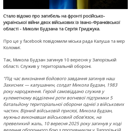
Стало відомо про загибель на фронті російсько-
української війни двох військових із Івано-Франківської
області - Миколи Будзана та Сергія Гриджука.
Про це у facebook повідомили міська рада Калуша та мер
Коломиї.
Так, Микола Будзан загинув 10 вересня у Запорізькій
області. Служив у територіальній обороні.
"Під час виконання бойового завдання загинув наш
Захисник — калушанин, солдат Микола Будзан, 1983
року народження. Герой самовіддано служив у
кулеметному відділенні роти вогневої підтримки 5
батальйону територіальної оборони однієї з військових
частин. Вірний військовій присязі, Микола Будзан,
мужньо виконавши військовий обов’язок, на
превеликий жаль, 10 вересня 2025 року загинув у ході
ведення оборонного бою з противником у Запорізькій