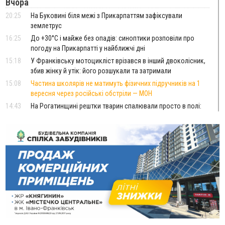
Вчора
20:25
На Буковині біля межі з Прикарпаттям зафіксували
землетрус
16:25
До +30°C і майже без опадів: синоптики розповіли про
погоду на Прикарпатті у найближчі дні
15:18
У Франківську мотоцикліст врізався в інший двоколісник,
збив жінку й утік: його розшукали та затримали
15:08
Частина школярів не матимуть фізичних підручників на 1
вересня через російські обстріли — МОН
14:43
На Рогатинщині рештки тварин спалювали просто в полі:
поліція розслідує отруєння земель
13:25
Пірс, ігровий майданчик і зона для пікніків: оголосили
тендер на 7 мільйонів на благоустрій Німецького озера
12:14
У Калуші на озері в міському парку масово загинули
качки та риба
11:18
Майстра лісу з Верховинщини оштрафували на 600 тисяч за
переправлення чоловіків до Румунії
10:49
На Прикарпатті через негоду сталися аварійні вимкнення
світла
10:43
За змову на тендері для Долинської лікарні двох