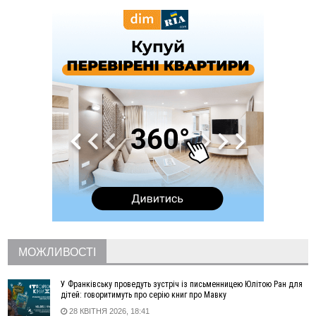
підприємців оштрафували на 272 тисячі гривень
10:09
Яремчанський суд виніс вирок чоловіку, який у Буковелі
вкрав із супермаркету пляшку віскі за 8,5 тисяч
09:53
В урочищі біля Галича археологи відкопали давньоруську
вагову гирку XII–XIII століть
09:39
У Франківську медики провели серію складних операцій
на аорті
07 Серпня
22:22
У Богородчанах на "зебрі" водій Audi наїхав на
ФОТО
хлопчика з велосипедом
21:01
Загальна площа всіх книгарень України - трохи більше ніж 6
футбольних полів
20:47
На "зебрі" у Франківську два мотоциклісти збили жінку
18:55
Прикарпаття серед лідерів за будівництвом новобудов і
рекордсмен за зростанням цін на житло
МОЖЛИВОСТІ
16:48
Де безпечно купатися на Прикарпатті?
ВІДЕО
16:20
У Франківську дружина загиблого воїна створила
У Франківську проведуть зустріч із письменницею Юлітою Ран для
організацію «КОД 7'Я», аби підтримувати військових та їхні
дітей: говоритимуть про серію книг про Мавку
сім'ї
28 КВІТНЯ 2026, 18:41