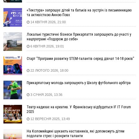
15:57
У Коломиї на одній з вулиць встановлять комплекс
автоматичної фіксації швидкості
«Текстура» запрошує дітей та батьків на зустріч із письменницею
та активісткою Анною Повх
15:29
Війна забрала життя трьох воїнів з Прикарпаття
14 КВІТНЯ 2026, 21:00
15:00
На Закарпатті викрили масштабну схему незаконного
виключення військовозобов’язаних з обліку
Локальні туристичні бізнеси Прикарпаття запрошують до участі у
14:31
«Багато питань буде знято». На громадських слуханнях в
нацпрограмі «Подорож до себе»
Яремче обговорили, як вирішити питання джипінгу в
6 КВІТНЯ 2026, 19:01
Карпатах
13:54
5 «тихих» хвороб, які виявляє профілактичне обстеження
Старт “Програми розвитку STEM-талантів серед дівчат 14-18 років”
13:30
На Надрічній тривають останні приготування до
ФОТО
22 ЛЮТОГО 2026, 18:00
нового руху
12:57
У Франківську зафіксували найбільшу спеку за всю історію
Прикарпатську молодь запрошують у Школу футбольного арбітра
спостережень
12:24
Лікування наркоманії Київ: чому важливо розпочати
3 СІЧНЯ 2026, 13:36
терапію якомога раніше
Театр надихає на креатив. У Франківську відбудеться IF IT Forum
12:00
Франківця, який у Косові викрав за магазину понад 640
2025
тисяч гривень у валюті, засудили до 5 років
12 ВЕРЕСНЯ 2025, 13:49
11:50
Податкова передасть в Міноборони для "Оберегу" дані про
чоловіків 18–60 років
На Коломийщині шукають наставників, які допоможуть дітям
11:20
Водійка, яку на Сухомлинського побив інший керманич,
подолати стрес і розкрити таланти