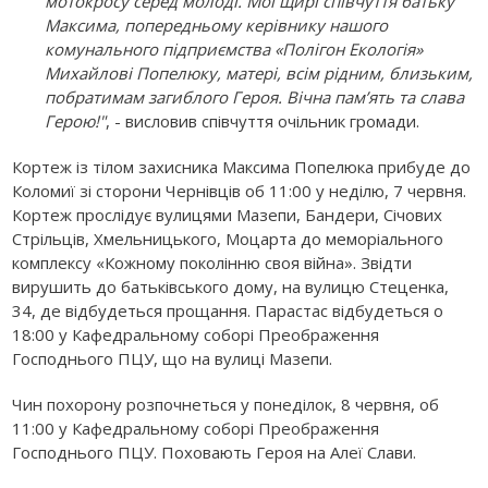
мотокросу серед молоді. Мої щирі співчуття батьку
Максима, попередньому керівнику нашого
комунального підприємства «Полігон Екологія»
Михайлові Попелюку, матері, всім рідним, близьким,
побратимам загиблого Героя. Вічна пам’ять та слава
Герою!"
, - висловив співчуття очільник громади.
Кортеж із тілом захисника Максима Попелюка прибуде до
Коломиї зі сторони Чернівців об 11:00 у неділю, 7 червня.
Кортеж прослідує вулицями Мазепи, Бандери, Січових
Стрільців, Хмельницького, Моцарта до меморіального
комплексу «Кожному поколінню своя війна». Звідти
вирушить до батьківського дому, на вулицю Стеценка,
34, де відбудеться прощання. Парастас відбудеться о
18:00 у Кафедральному соборі Преображення
Господнього ПЦУ, що на вулиці Мазепи.
Чин похорону розпочнеться у понеділок, 8 червня, об
11:00 у Кафедральному соборі Преображення
Господнього ПЦУ. Поховають Героя на Алеї Слави.