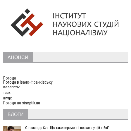
10:54
Верховний суд повернув державі 1,5 га лісу із трьома
ставками в Івано-Франківській громаді
10:10
На Каскаді замість веж планують зробити сквер з
дитмайданчиком
09:31
На Верховинщині під час пожежі будинку травмувалась
жінка
09:09
35 цимбалістів на Говерлі встановили Рекорд
ВІДЕО
України
08:37
На Прикарпатті за пів року трапилось понад 100 ДТП через
АНОНСИ
нетверезих водіїв
08:08
рф масовано атакувала Київ та область: 14 загиблих,
десятки постраждалих і пожежі (фото, відео)
Погода
Погода в
Івано-Франківську
04 Серпня
вологість:
19:49
«Коли я обернувся, ворог уже був у нашій траншеї»:
тиск:
командир з Надвірної на псевдо «Француз»
вітер:
Погода на
sinoptik.ua
19:34
В міському озері Франківська втопився чоловік
18:45
Є висока потреба у кількох групах крові: прикарпатців
БЛОГИ
просять у серпні ставати донорами
18:07
У Франківську звільнили водія маршрутки, який зневажив і
Олександр Сич: Що таке перемога і поразка у цій війні?
образив матір загиблого воїна