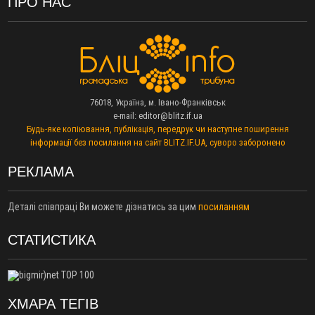
ПРО НАС
11:50
У Франківському районі тривогу оголосили через
навчальну ціль - ПС
10:40
Троє вчителів з Прикарпаття увійшли до списку 50
найкращих педагогів України
10:21
У Франківську суд відправив до психлікарні чоловіка, який
біля під’їзду намагався зґвалтувати сусідку
10:01
У Херсоні росіяни FPV-дроном «полювали» на продавця
76018, Україна, м. Івано-Франківськ
фруктів. Чоловік вижив
e-mail:
editor@blitz.if.ua
Будь-яке копіювання, публікація, передрук чи наступне поширення
09:30
Біля Говерли загинула туристка, яка впала з водоспаду
інформації без посилання на сайт BLITZ.IF.UA, суворо заборонено
09:01
У Франківську на Тролейбусній з вікна четвертого поверху
випав 30-річний чоловік
РЕКЛАМА
08:35
Батьки першокласників можуть оформити 5 тисяч гривень
виплати «Пакунок школяра»
Деталі співпраці Ви можете дізнатись за цим
посиланням
08:14
У Франківську через пожежу в дев’ятиповерхівці
евакуювали 21 людину
СТАТИСТИКА
03 Серпня
20:03
Бійці ССО провели успішний наліт на позиції російських
військ: двох окупантів взяли в полон
19:28
На війні загинув воїн з Коломийської громади Василь
ХМАРА ТЕГІВ
Дикан