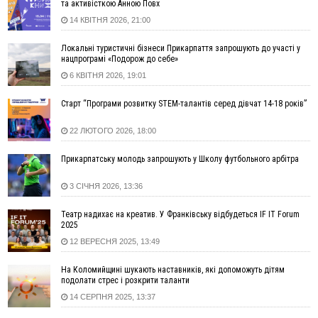
та активісткою Анною Повх
15:54
Прикарпатець прийшов у Пенсійний та заявив поліції про
14 КВІТНЯ 2026, 21:00
гранату, бо йому не нарахували пенсію
14:59
У Болгарії затримали прикарпатця, який виготовляв
Локальні туристичні бізнеси Прикарпаття запрошують до участі у
нацпрограмі «Подорож до себе»
наркотики для міжнародного синдикату
6 КВІТНЯ 2026, 19:01
14:47
Стефанішина отримала нову підозру. Їй обирають
запобіжний захід
Старт “Програми розвитку STEM-талантів серед дівчат 14-18 років”
14:02
«Пілот з Лондона» видурив у жительки Коломийщини
майже 64 тисячі гривень
22 ЛЮТОГО 2026, 18:00
13:13
У четвер на Прикарпатті очікується сильна спека до 39°
Прикарпатську молодь запрошують у Школу футбольного арбітра
13:00
На Снятинщині спіймали чоловіка, який зливав з цистерни
у полі невідому речовину
3 СІЧНЯ 2026, 13:36
12:29
У МОЗ змінили підхід до госпіталізації та оновили правила
роботи стаціонарів
Театр надихає на креатив. У Франківську відбудеться IF IT Forum
12:07
На межі Прикарпаття і Тернопільщини невідомі засипали
2025
русло Золотої Липи та облаштували переправу
12 ВЕРЕСНЯ 2025, 13:49
11:44
У Франківську та Яремче зафіксували нові температурні
На Коломийщині шукають наставників, які допоможуть дітям
рекорди
подолати стрес і розкрити таланти
11:17
Росія вдарила по Харкову "Бандероллю": є постраждалі,
14 СЕРПНЯ 2025, 13:37
пошкоджено цивільне підприємство