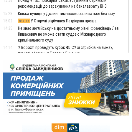
15:58
Понад 9 тис. прикарпатських вступників отримали
рекомендації до зарахування на бакалаврат у ВНЗ
15:28
Кілька вулиць у Долині тимчасово залишаться без газу
15:02
У Старуні відбулася Патріарша проща
ФОТО
14:35
Не знає англійську на достатньому рівні. Франківець Лев
Кишакевич не зможе стати суддею Міжнародного
кримінального суду
14:14
У Ворохті проведуть Кубок ФЛСУ зі стрибків на лижах,
пам'яті оборонця Богдана Бухонка
13:30
На Калущині розшукали чоловіка, який три дні
ФОТО
блукав у лісі
13:14
Боднар розповів про реакцію влади Польщі на атаки на
українців та про зміни після 23 серпня
12:31
"Едельвейси" щемливо привітали рідну Коломию з
ВІДЕО
Днем міста
11:55
Вчора у Франківську, Коломиї, Долині та Яремче
зафіксували рекордну спеку
11:45
У Надвірній п'яна жінка побила малолітнього хлопчика: суд
призначив штраф і 30 тисяч компенсації
11:17
У басейні Дністра встановилася гідрологічна посуха - рівні