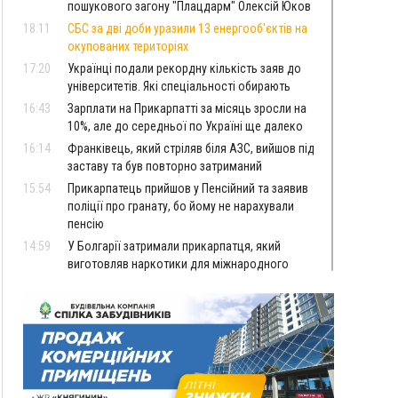
пошукового загону "Плацдарм" Олексій Юков
18:11
СБС за дві доби уразили 13 енергооб'єктів на
окупованих територіях
17:20
Українці подали рекордну кількість заяв до
університетів. Які спеціальності обирають
16:43
Зарплати на Прикарпатті за місяць зросли на
10%, але до середньої по Україні ще далеко
16:14
Франківець, який стріляв біля АЗС, вийшов під
заставу та був повторно затриманий
15:54
Прикарпатець прийшов у Пенсійний та заявив
поліції про гранату, бо йому не нарахували
пенсію
14:59
У Болгарії затримали прикарпатця, який
виготовляв наркотики для міжнародного
синдикату
14:47
Стефанішина отримала нову підозру. Їй
обирають запобіжний захід
14:02
«Пілот з Лондона» видурив у жительки
Коломийщини майже 64 тисячі гривень
13:13
У четвер на Прикарпатті очікується сильна