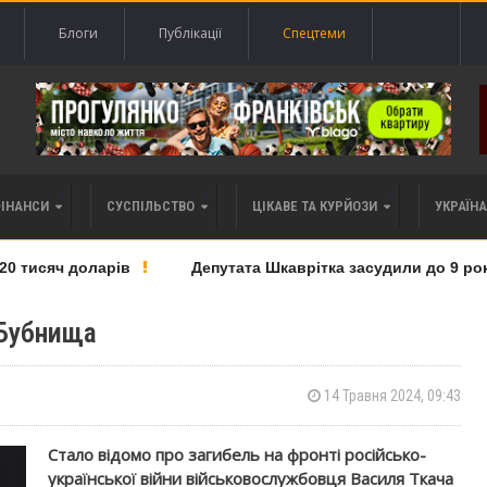
Блоги
Публікації
Спецтеми
ФІНАНСИ
СУСПІЛЬСТВО
ЦІКАВЕ ТА КУРЙОЗИ
УКРАЇНА 
тисяч доларів
Депутата Шкаврітка засудили до 9 років 
 Бубнища
14 Травня 2024, 09:43
Стало відомо про загибель на фронті російсько-
української війни військовослужбовця Василя Ткача