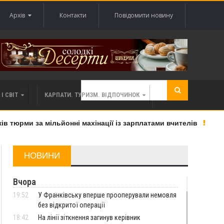
Архів
Контакти
Повідомити новину
І СВІТ
КАРПАТИ. ТУРИЗМ. ВІДПОЧИНОК
тюрми за мільйонні махінації із зарплатами вчителів
«В
НОВИНИ
Вчора
19:52
У Франківську вперше прооперували немовля
без відкритої операції
18:42
На лінії зіткнення загинув керівник