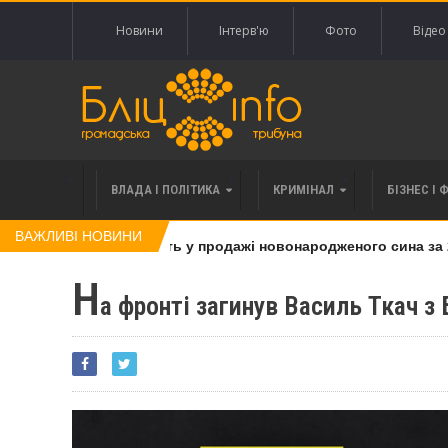
Новини
Інтерв'ю
Фото
Відео
ВЛАДА І ПОЛІТИКА
КРИМІНАЛ
БІЗНЕС І 
ВАЖЛИВІ НОВИНИ
жінку, яку підозрюють у продажі новонародженого сина за 20 
Н
а фронті загинув Василь Ткач з