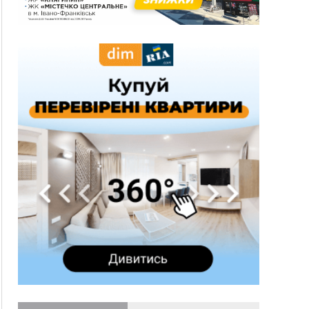
спека до 39°
13:00
На Снятинщині спіймали чоловіка, який зливав
з цистерни у полі невідому речовину
12:29
У МОЗ змінили підхід до госпіталізації та
оновили правила роботи стаціонарів
12:07
На межі Прикарпаття і Тернопільщини невідомі
засипали русло Золотої Липи та облаштували
переправу
11:44
У Франківську та Яремче зафіксували нові
температурні рекорди
11:17
Росія вдарила по Харкову "Бандероллю": є
постраждалі, пошкоджено цивільне
підприємство
10:54
Верховний суд повернув державі 1,5 га лісу із
трьома ставками в Івано-Франківській
громаді
10:10
На Каскаді замість веж планують зробити
сквер з дитмайданчиком
09:31
На Верховинщині під час пожежі будинку
травмувалась жінка