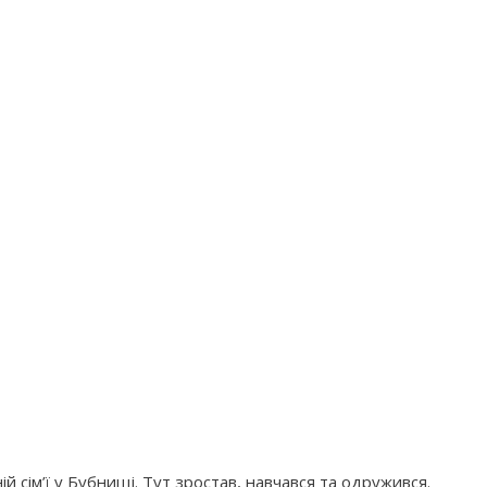
й сім’ї у Бубнищі. Тут зростав, навчався та одружився.