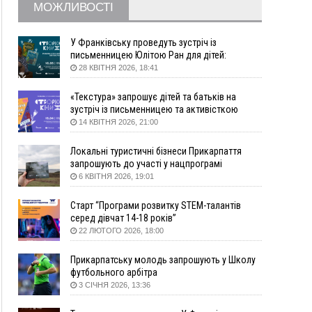
09:09
35 цимбалістів на Говерлі встановили
ВІДЕО
МОЖЛИВОСТІ
Рекорд України
08:37
На Прикарпатті за пів року трапилось понад
У Франківську проведуть зустріч із
100 ДТП через нетверезих водіїв
письменницею Юлітою Ран для дітей:
08:08
рф масовано атакувала Київ та область: 14
говоритимуть про серію книг про Мавку
28 КВІТНЯ 2026, 18:41
загиблих, десятки постраждалих і пожежі
(фото, відео)
«Текстура» запрошує дітей та батьків на
зустріч із письменницею та активісткою
04 Серпня
Анною Повх
14 КВІТНЯ 2026, 21:00
19:49
«Коли я обернувся, ворог уже був у нашій
траншеї»: командир з Надвірної на псевдо
Локальні туристичні бізнеси Прикарпаття
«Француз»
запрошують до участі у нацпрограмі
«Подорож до себе»
6 КВІТНЯ 2026, 19:01
19:34
В міському озері Франківська втопився
чоловік
Старт “Програми розвитку STEM-талантів
18:45
Є висока потреба у кількох групах крові:
серед дівчат 14-18 років”
прикарпатців просять у серпні ставати
22 ЛЮТОГО 2026, 18:00
донорами
18:07
У Франківську звільнили водія маршрутки,
Прикарпатську молодь запрошують у Школу
який зневажив і образив матір загиблого воїна
футбольного арбітра
3 СІЧНЯ 2026, 13:36
17:40
У горах на Прикарпатті з водоспаду впала
жінка і загинула