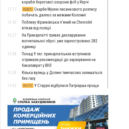
кораблі берегової охорони фсб у Керчі
17:17
Скарби Музею писанкового розпису
ВІДЕО
побачать далеко за межами Коломиї
16:42
Поблизу Франківська п'яний на Chevrolet
втікав від поліції
16:27
На Прикарпатті триває декларування
вогнепальної зброї: уже зареєстровано 282
одиниці
15:58
Понад 9 тис. прикарпатських вступників
отримали рекомендації до зарахування на
бакалаврат у ВНЗ
15:28
Кілька вулиць у Долині тимчасово залишаться
без газу
15:02
У Старуні відбулася Патріарша проща
ФОТО
14:35
Не знає англійську на достатньому рівні.
Франківець Лев Кишакевич не зможе стати
суддею Міжнародного кримінального суду
14:14
У Ворохті проведуть Кубок ФЛСУ зі стрибків
на лижах, пам'яті оборонця Богдана Бухонка
13:30
На Калущині розшукали чоловіка, який
ФОТО