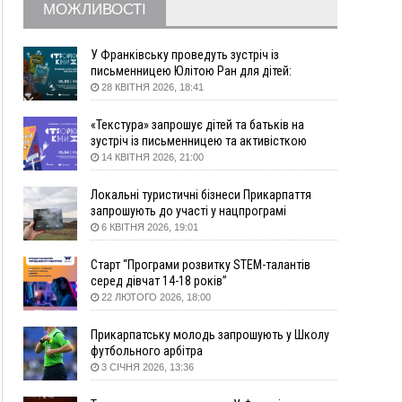
МОЖЛИВОСТІ
збирання ягід
05 Серпня
У Франківську проведуть зустріч із
19:52
У Франківську вперше прооперували немовля
письменницею Юлітою Ран для дітей:
говоритимуть про серію книг про Мавку
без відкритої операції
28 КВІТНЯ 2026, 18:41
18:42
На лінії зіткнення загинув керівник
«Текстура» запрошує дітей та батьків на
пошукового загону "Плацдарм" Олексій Юков
зустріч із письменницею та активісткою
18:11
СБС за дві доби уразили 13 енергооб'єктів на
Анною Повх
14 КВІТНЯ 2026, 21:00
окупованих територіях
17:20
Українці подали рекордну кількість заяв до
Локальні туристичні бізнеси Прикарпаття
університетів. Які спеціальності обирають
запрошують до участі у нацпрограмі
«Подорож до себе»
6 КВІТНЯ 2026, 19:01
16:43
Зарплати на Прикарпатті за місяць зросли на
10%, але до середньої по Україні ще далеко
Старт “Програми розвитку STEM-талантів
16:14
Франківець, який стріляв біля АЗС, вийшов під
серед дівчат 14-18 років”
заставу та був повторно затриманий
22 ЛЮТОГО 2026, 18:00
15:54
Прикарпатець прийшов у Пенсійний та заявив
поліції про гранату, бо йому не нарахували
Прикарпатську молодь запрошують у Школу
пенсію
футбольного арбітра
3 СІЧНЯ 2026, 13:36
14:59
У Болгарії затримали прикарпатця, який
виготовляв наркотики для міжнародного