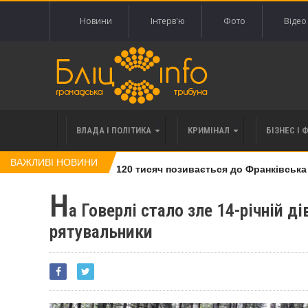
Новини
Інтерв'ю
Фото
Відео
ВЛАДА І ПОЛІТИКА
КРИМІНАЛ
БІЗНЕС І 
ВАЖЛИВІ НОВИНИ
влі права вимоги за 120 тисяч позивається до Франківська на 
Н
а Говерлі стало зле 14-річній д
рятувальники