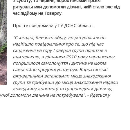
У суботу, 15 червня, ворохтянській гірські
рятувальники допомогли дівчині, якій стало зле під
час підйому на Говерлу.
Про це повідомили у ГУ ДСНС області.
"Сьогодні, близько обіду, до рятувальників
надійшло повідомлення про те, що під час
сходження на гору Говерла групи підлітків з
вчителькою, в дівчинки 2010 року народження
погіршилося самопочуття і дитина не могла
самостійно продовжувати рух. Ворохтянські
рятувальники встановили місце знаходження
групи та прибувши до місця знаходження надали
домедичну допомогу та супроводили дівчину,
ної допомоги дівчина не потребувала", - йдеться у