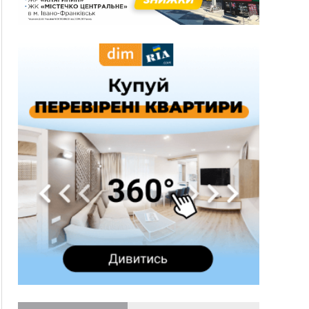
три дні блукав у лісі
13:14
Боднар розповів про реакцію влади Польщі
на атаки на українців та про зміни після 23
серпня
12:31
"Едельвейси" щемливо привітали рідну
ВІДЕО
Коломию з Днем міста
11:55
Вчора у Франківську, Коломиї, Долині та
Яремче зафіксували рекордну спеку
11:45
У Надвірній п'яна жінка побила малолітнього
хлопчика: суд призначив штраф і 30 тисяч
компенсації
11:17
У басейні Дністра встановилася гідрологічна
посуха - рівні води наблизилися до найнижчих
показників
11:09
У Бурштині поблизу АЗС сталася масова бійка,
поліція з'ясовує обставини
10:30
ФОП із Житомира після купівлі права
вимоги за 120 тисяч позивається до
Франківська на понад 20 млн грн
08:52
У горах біля Осмолоди за допомогою БПЛА
розшукали двох жінок, які заблукали під час