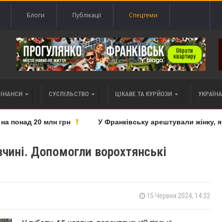
Блоги
Публікації
Спецтеми
ФІНАНСИ
СУСПІЛЬСТВО
ЦІКАВЕ ТА КУРЙОЗИ
УКРАЇНА 
понад 20 млн грн
У Франківську арештували жінку, яку 
івчині. Допомогли ворохтянські
15 Червня 2024, 14:32