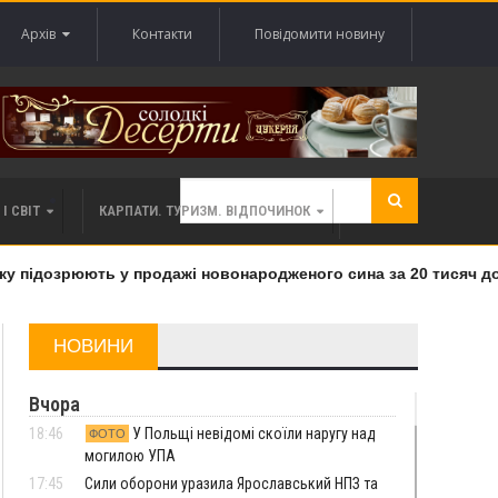
Архів
Контакти
Повідомити новину
І СВІТ
КАРПАТИ. ТУРИЗМ. ВІДПОЧИНОК
підозрюють у продажі новонародженого сина за 20 тисяч дола
НОВИНИ
Вчора
18:46
У Польщі невідомі скоїли наругу над
ФОТО
могилою УПА
17:45
Сили оборони уразила Ярославський НПЗ та