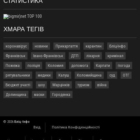
СТАТИСТИКА
03 Серпня
20:03
Бійці ССО провели успішний наліт на позиції російських
військ: двох окупантів взяли в полон
19:28
На війні загинув воїн з Коломийської громади Василь
ХМАРА ТЕГІВ
Дикан
18:57
Російський дрон на Дніпропетровщині убив рятувальника
коронавірус
новини
Прикарпаття
карантин
Бліц-Інфо
та його восьмирічного сина
17:45
Чотири ліцеї Калуської громади очолили нові директори
Франківськ
Івано-Франківськ
ДТП
лікарня
кримінал
17:16
У Карпатах турист двічі впав під час походу:
ФОТО
Пожежа
поліція
Коломия
допомога
Карпати
погода
знадобилася допомога рятувальників
рятувальники
медики
Калуш
Коломийщина
суд
ОТГ
16:41
Франківець влаштував стрілянину на АЗС -
ФОТО
постраждав чоловік. Стрільця затримали
Бюджет участі
шоу
Марцінків
туризм
війна
16:32
У Коломийській громаді тимчасово заборонили купатися у
Долинщина
маски
Городенка
трьох водоймах
16:16
Старт продажів проєкту від blago в Чернівцях: новий рівень
містобудування
15:47
У Кривому Розі реактивний "Шахед" вдарив по АЗС. Є
© 2026
Бліц-Інфо
загиблі та поранені
Вхід
Політика Конфіденційності
15:15
У Крихівцях зупинили водійку Jaguar з фальшивим