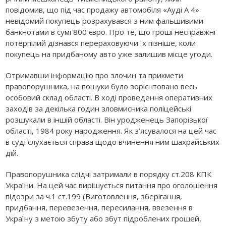
повідомив, що під час продажу автомобіля «Ауді А 4»
невідомий покупець розрахувався з ним фальшивими
банкнотами в сумі 800 євро. Про те, що гроші несправжні
потерпілий дізнався перераховуючи їх пізніше, коли
покупець на придбаному авто уже залишив місце угоди.
Отримавши інформацію про злочин та прикмети
правопорушника, на пошуки було зорієнтовано весь
особовий склад області. В ході проведення оперативних
заходів за декілька годин зловмисника поліцейські
розшукали в іншій області. Він уродженець Запорізької
області, 1984 року народження. Як з’ясувалося на цей час
в суді слухається справа щодо вчинення ним шахрайських
дій.
Правопорушника слідчі затримали в порядку ст.208 КПК
України. На цей час вирішується питання про оголошення
підозри за ч.1 ст.199 (Виготовлення, зберігання,
придбання, перевезення, пересилання, ввезення в
Україну з метою збуту або збут підроблених грошей,