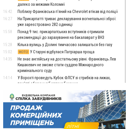
далеко за межами Коломиї
16:42
Поблизу Франківська п'яний на Chevrolet втікав від поліції
16:27
На Прикарпатті триває декларування вогнепальної зброї:
уже зареєстровано 282 одиниці
15:58
Понад 9 тис. прикарпатських вступників отримали
рекомендації до зарахування на бакалаврат у ВНЗ
15:28
Кілька вулиць у Долині тимчасово залишаться без газу
15:02
У Старуні відбулася Патріарша проща
ФОТО
14:35
Не знає англійську на достатньому рівні. Франківець Лев
Кишакевич не зможе стати суддею Міжнародного
кримінального суду
14:14
У Ворохті проведуть Кубок ФЛСУ зі стрибків на лижах,
пам'яті оборонця Богдана Бухонка
13:30
На Калущині розшукали чоловіка, який три дні
ФОТО
блукав у лісі
13:14
Боднар розповів про реакцію влади Польщі на атаки на
українців та про зміни після 23 серпня
12:31
"Едельвейси" щемливо привітали рідну Коломию з
ВІДЕО
Днем міста