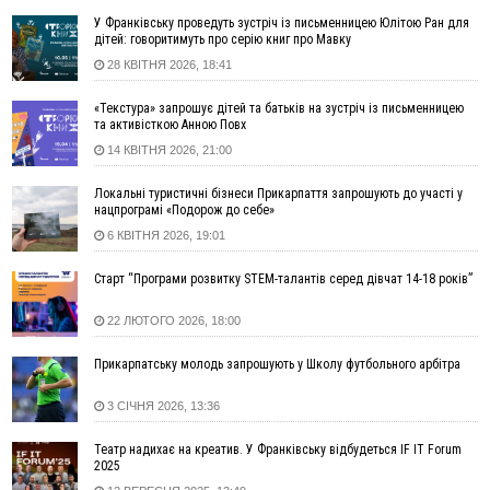
Які спеціальності обирають
У Франківську проведуть зустріч із письменницею Юлітою Ран для
дітей: говоритимуть про серію книг про Мавку
16:43
Зарплати на Прикарпатті за місяць зросли на 10%, але до
28 КВІТНЯ 2026, 18:41
середньої по Україні ще далеко
16:14
Франківець, який стріляв біля АЗС, вийшов під заставу та
«Текстура» запрошує дітей та батьків на зустріч із письменницею
був повторно затриманий
та активісткою Анною Повх
15:54
Прикарпатець прийшов у Пенсійний та заявив поліції про
14 КВІТНЯ 2026, 21:00
гранату, бо йому не нарахували пенсію
14:59
У Болгарії затримали прикарпатця, який виготовляв
Локальні туристичні бізнеси Прикарпаття запрошують до участі у
нацпрограмі «Подорож до себе»
наркотики для міжнародного синдикату
6 КВІТНЯ 2026, 19:01
14:47
Стефанішина отримала нову підозру. Їй обирають
запобіжний захід
Старт “Програми розвитку STEM-талантів серед дівчат 14-18 років”
14:02
«Пілот з Лондона» видурив у жительки Коломийщини
майже 64 тисячі гривень
22 ЛЮТОГО 2026, 18:00
13:13
У четвер на Прикарпатті очікується сильна спека до 39°
Прикарпатську молодь запрошують у Школу футбольного арбітра
13:00
На Снятинщині спіймали чоловіка, який зливав з цистерни
у полі невідому речовину
3 СІЧНЯ 2026, 13:36
12:29
У МОЗ змінили підхід до госпіталізації та оновили правила
роботи стаціонарів
Театр надихає на креатив. У Франківську відбудеться IF IT Forum
12:07
На межі Прикарпаття і Тернопільщини невідомі засипали
2025
русло Золотої Липи та облаштували переправу