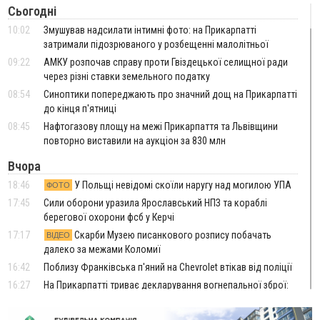
Сьогодні
10:02
Змушував надсилати інтимні фото: на Прикарпатті
затримали підозрюваного у розбещенні малолітньої
09:22
АМКУ розпочав справу проти Гвіздецької селищної ради
через різні ставки земельного податку
08:54
Синоптики попереджають про значний дощ на Прикарпатті
до кінця п'ятниці
08:45
Нафтогазову площу на межі Прикарпаття та Львівщини
повторно виставили на аукціон за 830 млн
Вчора
18:46
У Польщі невідомі скоїли наругу над могилою УПА
ФОТО
17:45
Сили оборони уразила Ярославський НПЗ та кораблі
берегової охорони фсб у Керчі
17:17
Скарби Музею писанкового розпису побачать
ВІДЕО
далеко за межами Коломиї
16:42
Поблизу Франківська п'яний на Chevrolet втікав від поліції
16:27
На Прикарпатті триває декларування вогнепальної зброї:
уже зареєстровано 282 одиниці
15:58
Понад 9 тис. прикарпатських вступників отримали