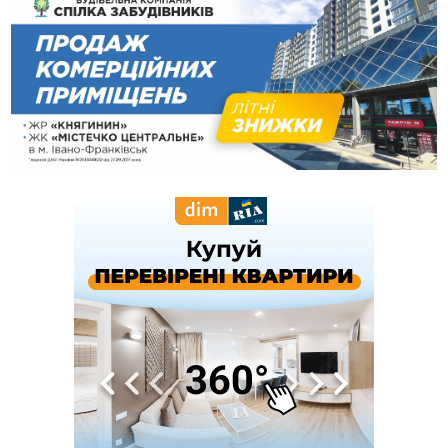
рекомендації до зарахування на бакалаврат у ВНЗ
15:28
Кілька вулиць у Долині тимчасово залишаться без газу
15:02
У Старуні відбулася Патріарша проща
ФОТО
14:35
Не знає англійську на достатньому рівні. Франківець Лев
Кишакевич не зможе стати суддею Міжнародного
кримінального суду
14:14
У Ворохті проведуть Кубок ФЛСУ зі стрибків на лижах,
пам'яті оборонця Богдана Бухонка
13:30
На Калущині розшукали чоловіка, який три дні
ФОТО
блукав у лісі
13:14
Боднар розповів про реакцію влади Польщі на атаки на
українців та про зміни після 23 серпня
12:31
"Едельвейси" щемливо привітали рідну Коломию з
ВІДЕО
Днем міста
11:55
Вчора у Франківську, Коломиї, Долині та Яремче
зафіксували рекордну спеку
11:45
У Надвірній п'яна жінка побила малолітнього хлопчика: суд
призначив штраф і 30 тисяч компенсації
11:17
У басейні Дністра встановилася гідрологічна посуха - рівні
води наблизилися до найнижчих показників