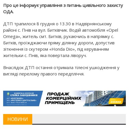
Про це інформує управління з питань цивільного захисту
ОДА.
ДТП трапилося 8 грудня о 13.30 в Надвірнянському
районі с. Пнів на вул. Битківчик. Водій автомобіля «Opel
Omega», житель смт. Битків, рухаючись в напрямку с.
Битків, проїжджаючи пряму ділянку дороги, допустив
зіткнення із скутером «Honda Dio», під керуванням
жительки с. Пнів, яка повертала ліворуч.
Внаслідок ДТП остання отримала тілесні ушкодження у
вигляді перелому правого передпліччя.
НОВИНИ