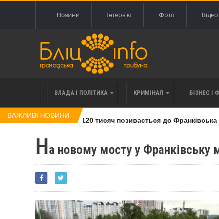
Новини
Інтерв'ю
Фото
Відео
ВЛАДА І ПОЛІТИКА
КРИМІНАЛ
БІЗНЕС І 
ВАЖЛИВІ НОВИНИ
влі права вимоги за 120 тисяч позивається до Франківська на 
Н
а новому мосту у Франківську 