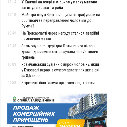
12:14
У Калуші на озері в міському парку масово
загинули качки та риба
11:18
Майстра лісу з Верховинщини оштрафували на
600 тисяч за переправлення чоловіків до
Румунії
10:49
На Прикарпатті через негоду сталися аварійні
вимкнення світла
10:43
За змову на тендері для Долинської лікарні
двох підприємців оштрафували на 272 тисячі
гривень
10:09
Яремчанський суд виніс вирок чоловіку, який
у Буковелі вкрав із супермаркету пляшку віскі
за 8,5 тисяч
09:53
В урочищі біля Галича археологи відкопали
давньоруську вагову гирку XII–XIII століть
09:39
У Франківську медики провели серію
складних операцій на аорті
Вчора
22:22
У Богородчанах на "зебрі" водій Audi
ФОТО
наїхав на хлопчика з велосипедом