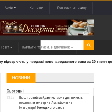
Архів
Контакти
Повідомити новину
І СВІТ
КАРПАТИ. ТУРИЗМ. ВІДПОЧИНОК
підозрюють у продажі новонародженого сина за 20 тисяч дола
НОВИНИ
Сьогодні
13:25
Пірс, ігровий майданчик і зона для пікніків:
оголосили тендер на 7 мільйонів на
благоустрій Німецького озера