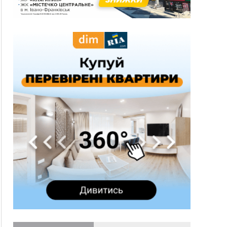
21:01
Загальна площа всіх книгарень України - трохи
більше ніж 6 футбольних полів
20:47
На "зебрі" у Франківську два мотоциклісти
збили жінку
18:55
Прикарпаття серед лідерів за будівництвом
новобудов і рекордсмен за зростанням цін на
житло
16:48
Де безпечно купатися на Прикарпатті?
ВІДЕО
16:20
У Франківську дружина загиблого воїна
створила організацію «КОД 7'Я», аби
підтримувати військових та їхні сім'ї
15:57
У Коломиї на одній з вулиць встановлять
комплекс автоматичної фіксації швидкості
15:29
Війна забрала життя трьох воїнів з
Прикарпаття
15:00
На Закарпатті викрили масштабну схему
незаконного виключення
військовозобов’язаних з обліку
14:31
«Багато питань буде знято». На громадських
слуханнях в Яремче обговорили, як вирішити