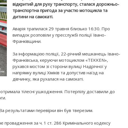
відкритий для руху транспорту, сталася дорожньо-
транспортна пригода за участю мотоцикла та
дитини на самокаті.
Аварія трапилася 29 травня близько 16:30. Про
випадок розповіли у пресслужбі поліції Івано-
Франківщини.
За інформацією поліції, 22-річний мешканець Івано-
Франківська, керуючи мотоциклом «TEKKEN»,
рухався мостом зі сторони вулиці Надрічної у
напрямку вулиці Хіміків та допустив наїзд на
дівчинку, яка рухалася на самокаті.
отримала тілесні ушкодження. Потерпілу доставили до
ги.
 За результатами перевірки він був тверезим.
е провадження за ч. 1 ст. 286 Кримінального кодексу