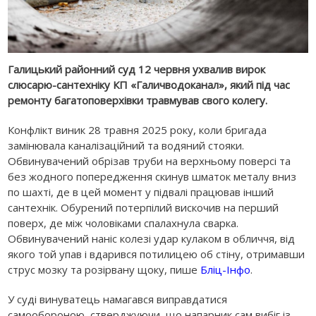
Галицький районний суд 12 червня ухвалив вирок
слюсарю-сантехніку КП «Галичводоканал», який під час
ремонту багатоповерхівки травмував свого колегу.
Конфлікт виник 28 травня 2025 року, коли бригада
замінювала каналізаційний та водяний стояки.
Обвинувачений обрізав труби на верхньому поверсі та
без жодного попередження скинув шматок металу вниз
по шахті, де в цей момент у підвалі працював інший
сантехнік. Обурений потерпілий вискочив на перший
поверх, де між чоловіками спалахнула сварка.
Обвинувачений наніс колезі удар кулаком в обличчя, від
якого той упав і вдарився потилицею об стіну, отримавши
струс мозку та розірвану щоку, пише
Бліц-Інфо
.
У суді винуватець намагався виправдатися
самообороною, стверджуючи, що напарник сам вибіг із