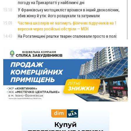
погоду на Прикарпатті у найближчі дні
15:18
У Франківську мотоцикліст врізався в інший двоколісник,
збив жінку й утік: його розшукали та затримали
15:08
Частина школярів не матимуть фізичних підручників на 1
вересня через російські обстріли — МОН
14:43
На Рогатинщині рештки тварин спалювали просто в полі:
поліція розслідує отруєння земель
13:25
Пірс, ігровий майданчик і зона для пікніків: оголосили
тендер на 7 мільйонів на благоустрій Німецького озера
12:14
У Калуші на озері в міському парку масово загинули
качки та риба
11:18
Майстра лісу з Верховинщини оштрафували на 600 тисяч за
переправлення чоловіків до Румунії
10:49
На Прикарпатті через негоду сталися аварійні вимкнення
світла
10:43
За змову на тендері для Долинської лікарні двох
підприємців оштрафували на 272 тисячі гривень
10:09
Яремчанський суд виніс вирок чоловіку, який у Буковелі
вкрав із супермаркету пляшку віскі за 8,5 тисяч
09:53
В урочищі біля Галича археологи відкопали давньоруську