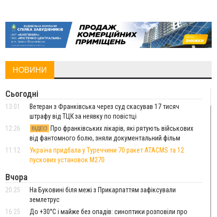
НОВИНИ
Сьогодні
13:01
Ветеран з Франківська через суд скасував 17 тисяч
штрафу від ТЦК за неявку по повістці
12:26
Про франківських лікарів, які рятують військових
ВІДЕО
від фантомного болю, зняли документальний фільм
11:12
Україна придбала у Туреччини 70 ракет ATACMS та 12
пускових установок M270
Вчора
20:25
На Буковині біля межі з Прикарпаттям зафіксували
землетрус
16:25
До +30°C і майже без опадів: синоптики розповіли про