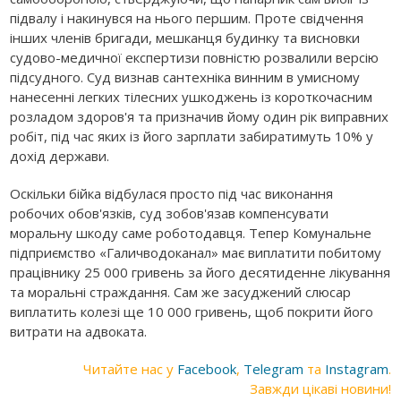
підвалу і накинувся на нього першим. Проте свідчення
інших членів бригади, мешканця будинку та висновки
судово-медичної експертизи повністю розвалили версію
підсудного. Суд визнав сантехніка винним в умисному
нанесенні легких тілесних ушкоджень із короткочасним
розладом здоров'я та призначив йому один рік виправних
робіт, під час яких із його зарплати забиратимуть 10% у
дохід держави.
Оскільки бійка відбулася просто під час виконання
робочих обов'язків, суд зобов'язав компенсувати
моральну шкоду саме роботодавця. Тепер Комунальне
підприємство «Галичводоканал» має виплатити побитому
працівнику 25 000 гривень за його десятиденне лікування
та моральні страждання. Сам же засуджений слюсар
виплатить колезі ще 10 000 гривень, щоб покрити його
витрати на адвоката.
Читайте нас у
Facebook
,
Telegram
та
Instagram
.
Завжди цікаві новини!