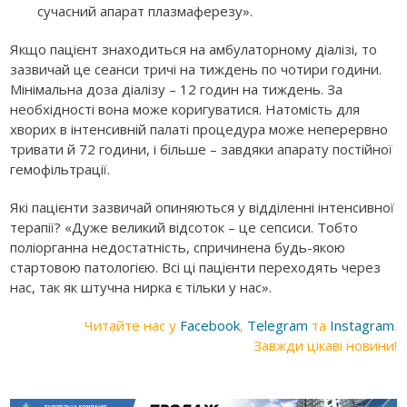
сучасний апарат плазмаферезу».
Якщо пацієнт знаходиться на амбулаторному діалізі, то
зазвичай це сеанси тричі на тиждень по чотири години.
Мінімальна доза діалізу – 12 годин на тиждень. За
необхідності вона може коригуватися. Натомість для
хворих в інтенсивній палаті процедура може неперервно
тривати й 72 години, і більше – завдяки апарату постійної
гемофільтрації.
Які пацієнти зазвичай опиняються у відділенні інтенсивної
терапії? «Дуже великий відсоток – це сепсиси. Тобто
поліорганна недостатність, спричинена будь-якою
стартовою патологією. Всі ці пацієнти переходять через
нас, так як штучна нирка є тільки у нас».
Читайте нас у
Facebook
,
Telegram
та
Instagram
.
Завжди цікаві новини!