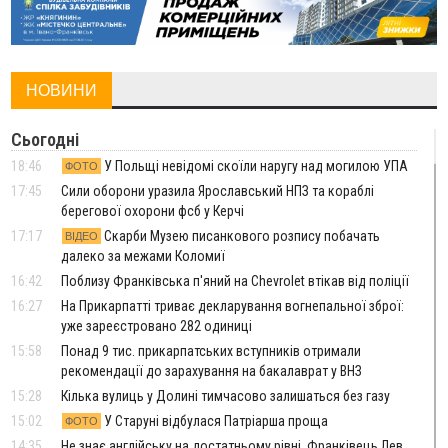
НОВИНИ
Сьогодні
18:46
У Польщі невідомі скоїли наругу над могилою УПА
ФОТО
17:45
Сили оборони уразила Ярославський НПЗ та кораблі
берегової охорони фсб у Керчі
17:17
Скарби Музею писанкового розпису побачать
ВІДЕО
далеко за межами Коломиї
16:42
Поблизу Франківська п'яний на Chevrolet втікав від поліції
16:27
На Прикарпатті триває декларування вогнепальної зброї:
уже зареєстровано 282 одиниці
15:58
Понад 9 тис. прикарпатських вступників отримали
рекомендації до зарахування на бакалаврат у ВНЗ
15:28
Кілька вулиць у Долині тимчасово залишаться без газу
15:02
У Старуні відбулася Патріарша проща
ФОТО
14:35
Не знає англійську на достатньому рівні. Франківець Лев