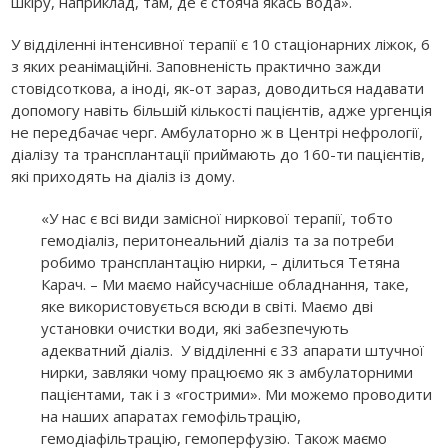
шкіру, наприклад, там, де є стояча якась вода».
У відділенні інтенсивної терапії є 10 стаціонарних ліжок, 6
з яких реанімаційні. Заповненість практично зажди
стовідсоткова, а іноді, як-от зараз, доводиться надавати
допомогу навіть більшій кількості пацієнтів, адже ургенція
не передбачає черг. Амбулаторно ж в Центрі нефрології,
діалізу та трансплантації приймають до 160-ти пацієнтів,
які приходять на діаліз із дому.
«У нас є всі види замісної ниркової терапії, тобто
гемодіаліз, перитонеальний діаліз та за потреби
робимо трансплантацію нирки, – ділиться Тетяна
Карач. – Ми маємо найсучасніше обладнання, таке,
яке використовується всюди в світі. Маємо дві
установки очистки води, які забезпечують
адекватний діаліз. У відділенні є 33 апарати штучної
нирки, завляки чому працюємо як з амбулаторними
пацієнтами, так і з «гострими». Ми можемо проводити
на наших апаратах гемофільтрацію,
гемодіафільтрацію, гемоперфузію. Також маємо