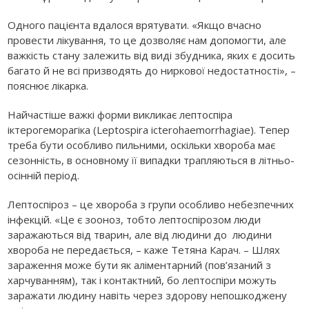
Одного пацієнта вдалося врятувати. «Якщо вчасно
провести лікування, то це дозволяє нам допомогти, але
важкість стану залежить від виді збудника, яких є досить
багато й не всі призводять до ниркової недостатності», –
пояснює лікарка.
Найчастіше важкі форми викликає лептоспіра
іктерогеморагіка (Leptospira icterohaemorrhagiae). Тепер
треба бути особливо пильними, оскільки хвороба має
сезонність, в основному її випадки трапляються в літньо-
осінній період.
Лептоспіроз – це хвороба з групи особливо небезпечних
інфекцій. «Це є зооноз, тобто лептоспірозом люди
заражаються від тварин, але від людини до людини
хвороба не передається, – каже Тетяна Карач. – Шлях
зараження може бути як аліментарний (пов’язаний з
харчуванням), так і контактний, бо лептоспіри можуть
заражати людину навіть через здорову непошкоджену