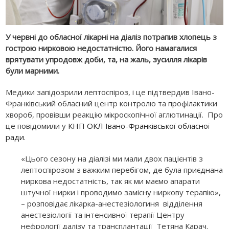
У червні до обласної лікарні на діаліз потрапив хлопець з
гострою нирковою недостатністю. Його намагалися
врятувати упродовж доби, та, на жаль, зусилля лікарів
були марними.
Медики запідозрили лептоспіроз, і це підтвердив Івано-
Франківський обласний центр контролю та профілактики
хвороб, провівши реакцію мікроскопічної аглютинації. Про
це повідомили у
КНП ОКЛ Івано-Франківської обласної
ради
.
«Цього сезону на діалізі ми мали двох пацієнтів з
лептоспірозом з важким перебігом, де була приєднана
ниркова недостатність, так як ми маємо апарати
штучної нирки і проводимо замісну ниркову терапію»,
– розповідає лікарка-анестезіологиня відділення
анестезіології та інтенсивної терапії Центру
нефрології далізу та трансплантації Тетяна Карач.