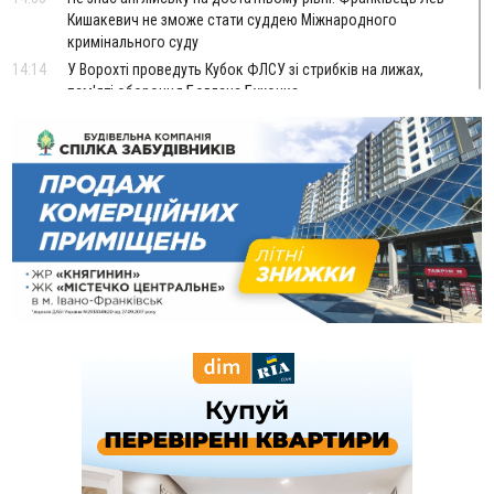
Кишакевич не зможе стати суддею Міжнародного
кримінального суду
14:14
У Ворохті проведуть Кубок ФЛСУ зі стрибків на лижах,
пам'яті оборонця Богдана Бухонка
13:30
На Калущині розшукали чоловіка, який три дні
ФОТО
блукав у лісі
13:14
Боднар розповів про реакцію влади Польщі на атаки на
українців та про зміни після 23 серпня
12:31
"Едельвейси" щемливо привітали рідну Коломию з
ВІДЕО
Днем міста
11:55
Вчора у Франківську, Коломиї, Долині та Яремче
зафіксували рекордну спеку
11:45
У Надвірній п'яна жінка побила малолітнього хлопчика: суд
призначив штраф і 30 тисяч компенсації
11:17
У басейні Дністра встановилася гідрологічна посуха - рівні
води наблизилися до найнижчих показників
11:09
У Бурштині поблизу АЗС сталася масова бійка, поліція
з'ясовує обставини
10:30
ФОП із Житомира після купівлі права вимоги за 120
тисяч позивається до Франківська на понад 20 млн грн