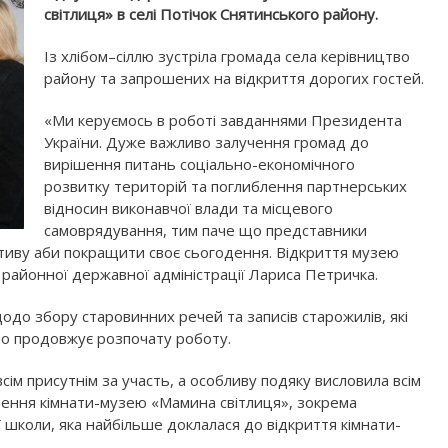
світлиця» в селі Потічок Снятинського району.
Із хлібом–сіллю зустріла громада села керівництво
району та запрошених на відкриття дорогих гостей.
«Ми керуємось в роботі завданнями Президента
України. Дуже важливо залучення громад до
вирішення питань соціально-економічного
розвитку територій та поглиблення партнерських
відносин виконавчої влади та місцевого
самоврядування, тим паче що представники
тиву аби покращити своє сьогодення. Відкриття музею
 районної державної адміністрації Лариса Петричка.
одо збору старовинних речей та записів старожилів, які
вно продовжує розпочату роботу.
сім присутнім за участь, а особливу подяку висловила всім
рення кімнати-музею «Мамина світлиця», зокрема
ї школи, яка найбільше доклалася до відкриття кімнати-