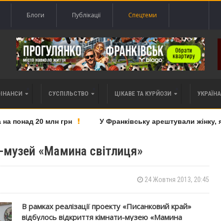
Блоги
Публікації
Спецтеми
ФІНАНСИ
СУСПІЛЬСТВО
ЦІКАВЕ ТА КУРЙОЗИ
УКРАЇНА 
 понад 20 млн грн
У Франківську арештували жінку, яку
у-музей «Мамина світлиця»
24 Жовтня 2013, 20:45
В рамках реалізації проекту «Писанковий край»
відбулось відкриття кімнати-музею «Мамина