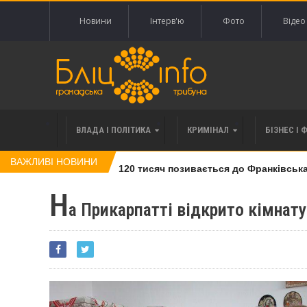
Новини
Інтерв'ю
Фото
Відео
ВЛАДА І ПОЛІТИКА
КРИМІНАЛ
БІЗНЕС І 
ВАЖЛИВІ НОВИНИ
івлі права вимоги за 120 тисяч позивається до Франківська на
Н
а Прикарпатті відкрито кімнат