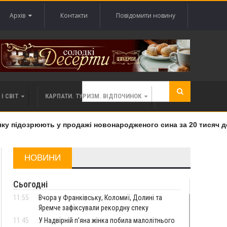
Архів
Контакти
Повідомити новину
І СВІТ
КАРПАТИ. ТУРИЗМ. ВІДПОЧИНОК
 підозрюють у продажі новонародженого сина за 20 тисяч дол
НОВИНИ
Сьогодні
11:55
Вчора у Франківську, Коломиї, Долині та
Яремче зафіксували рекордну спеку
11:45
У Надвірній п'яна жінка побила малолітнього