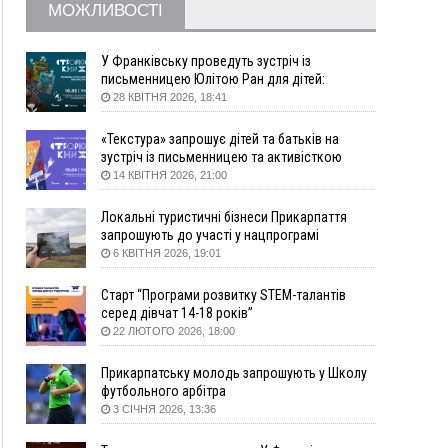
МОЖЛИВОСТІ
12:29
У МОЗ змінили підхід до госпіталізації та
оновили правила роботи стаціонарів
12:07
На межі Прикарпаття і Тернопільщини невідомі
У Франківську проведуть зустріч із
засипали русло Золотої Липи та облаштували
письменницею Юлітою Ран для дітей:
говоритимуть про серію книг про Мавку
переправу
28 КВІТНЯ 2026, 18:41
11:44
У Франківську та Яремче зафіксували нові
«Текстура» запрошує дітей та батьків на
температурні рекорди
зустріч із письменницею та активісткою
11:17
Росія вдарила по Харкову "Бандероллю": є
Анною Повх
14 КВІТНЯ 2026, 21:00
постраждалі, пошкоджено цивільне
підприємство
Локальні туристичні бізнеси Прикарпаття
10:54
Верховний суд повернув державі 1,5 га лісу із
запрошують до участі у нацпрограмі
трьома ставками в Івано-Франківській
«Подорож до себе»
6 КВІТНЯ 2026, 19:01
громаді
Старт “Програми розвитку STEM-талантів
10:10
На Каскаді замість веж планують зробити
серед дівчат 14-18 років”
сквер з дитмайданчиком
22 ЛЮТОГО 2026, 18:00
09:31
На Верховинщині під час пожежі будинку
травмувалась жінка
Прикарпатську молодь запрошують у Школу
09:09
35 цимбалістів на Говерлі встановили
ВІДЕО
футбольного арбітра
Рекорд України
3 СІЧНЯ 2026, 13:36
08:37
На Прикарпатті за пів року трапилось понад