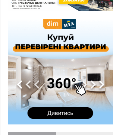
17:20
Українці подали рекордну кількість заяв до
університетів. Які спеціальності обирають
16:43
Зарплати на Прикарпатті за місяць зросли на
10%, але до середньої по Україні ще далеко
16:14
Франківець, який стріляв біля АЗС, вийшов під
заставу та був повторно затриманий
15:54
Прикарпатець прийшов у Пенсійний та заявив
поліції про гранату, бо йому не нарахували
пенсію
14:59
У Болгарії затримали прикарпатця, який
виготовляв наркотики для міжнародного
синдикату
14:47
Стефанішина отримала нову підозру. Їй
обирають запобіжний захід
14:02
«Пілот з Лондона» видурив у жительки
Коломийщини майже 64 тисячі гривень
13:13
У четвер на Прикарпатті очікується сильна
спека до 39°
13:00
На Снятинщині спіймали чоловіка, який зливав
з цистерни у полі невідому речовину