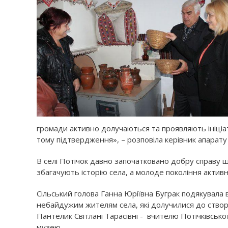
громади активно долучаються та проявляють ініціа
тому підтвердження», – розповіла керівник апарату
В селі Потічок давно започатковано добру справу щ
збагачують історію села, а молоде покоління акти
Сільський голова Ганна Юріївна Буграк подякувала в
небайдужим жителям села, які долучилися до ство
Пантелик Світлані Тарасівні - вчителю Потічківсько
музею.