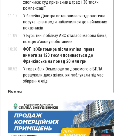
хлопчика: суд призначив штраф і 30 тисяч
компенсації
11:17
У басейні Дністра встановилася гідрологічна
посуха - рівні води наблизилися до найнижчих
показників
11:09
У Бурштині поблизу АЗС сталася масова бійка,
поліція з'ясовує обставини
10:30
ФОП із Житомира після купівлі права
вимоги за 120 тисяч позивається до
Франківська на понад 20 млн грн
08:52
У горах біля Осмолоди за допомогою БПЛА
розшукали двох жінок, які заблукали під час
збирання ягід
Вчора
19:52
У Франківську вперше прооперували немовля
без відкритої операції
18:42
На лінії зіткнення загинув керівник
пошукового загону "Плацдарм" Олексій Юков
18:11
СБС за дві доби уразили 13 енергооб'єктів на
окупованих територіях