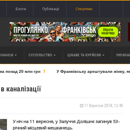
Блоги
Публікації
Спецтеми
ФІНАНСИ
СУСПІЛЬСТВО
ЦІКАВЕ ТА КУРЙОЗИ
УКРАЇНА 
понад 20 млн грн
У Франківську арештували жінку, яку
в каналізації
11 Вересня 2018, 12:40
У ніч на 11 вересня, у Залуччя Долішнє загинув 53-
річний місцевий мешканець.