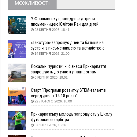
МОЖЛИВОСТІ
09:22
АМКУ розпочав справу проти Гвіздецької
селищної ради через різні ставки земельного
податку
У Франківську проведуть зустріч із
письменницею Юлітою Ран для дітей:
08:54
Синоптики попереджають про значний дощ на
говоритимуть про серію книг про Мавку
28 КВІТНЯ 2026, 18:41
Прикарпатті до кінця п'ятниці
08:45
Нафтогазову площу на межі Прикарпаття та
«Текстура» запрошує дітей та батьків на
Львівщини повторно виставили на аукціон за
зустріч із письменницею та активісткою
830 млн
Анною Повх
14 КВІТНЯ 2026, 21:00
06 Серпня
Локальні туристичні бізнеси Прикарпаття
18:46
У Польщі невідомі скоїли наругу над
ФОТО
запрошують до участі у нацпрограмі
могилою УПА
«Подорож до себе»
6 КВІТНЯ 2026, 19:01
17:45
Сили оборони уразила Ярославський НПЗ та
Старт “Програми розвитку STEM-талантів
кораблі берегової охорони фсб у Керчі
серед дівчат 14-18 років”
17:17
Скарби Музею писанкового розпису
ВІДЕО
22 ЛЮТОГО 2026, 18:00
побачать далеко за межами Коломиї
16:42
Поблизу Франківська п'яний на Chevrolet
Прикарпатську молодь запрошують у Школу
втікав від поліції
футбольного арбітра
3 СІЧНЯ 2026, 13:36
16:27
На Прикарпатті триває декларування
вогнепальної зброї: уже зареєстровано 282