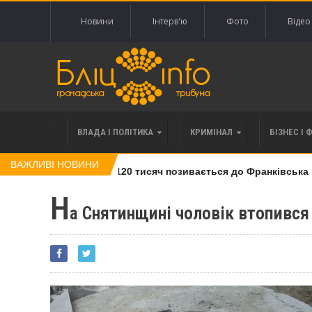
Новини
Інтерв'ю
Фото
Відео
ВЛАДА І ПОЛІТИКА
КРИМІНАЛ
БІЗНЕС І 
ВАЖЛИВІ НОВИНИ
влі права вимоги за 120 тисяч позивається до Франківська на 
Н
а Снятинщині чоловік втопився 