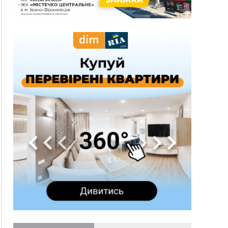
13:54
5 «тихих» хвороб, які виявляє профілактичне
обстеження
13:30
На Надрічній тривають останні
ФОТО
приготування до нового руху
12:57
У Франківську зафіксували найбільшу спеку за
всю історію спостережень
12:24
Лікування наркоманії Київ: чому важливо
розпочати терапію якомога раніше
12:00
Франківця, який у Косові викрав за магазину
понад 640 тисяч гривень у валюті, засудили до
5 років
11:50
Податкова передасть в Міноборони для
"Оберегу" дані про чоловіків 18–60 років
11:20
Водійка, яку на Сухомлинського побив інший
керманич, відмовилася від обвинувачення —
справу закрили
10:45
У Франківську, Коломиї, Долині та Яремче 6
серпня зафіксували рекордну спеку
10:02
Змушував надсилати інтимні фото: на
Прикарпатті затримали підозрюваного у
розбещенні малолітньої