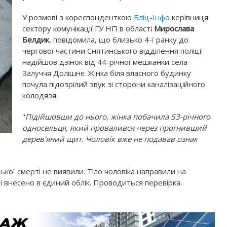
У розмові з кореспонденткою
Бліц-Інфо
керівниця
сектору комунікації ГУ НП в області
Мирослава
Белдик
, повідомила, що близько 4-ї ранку до
чергової частини Снятинського відділення поліції
надійшов дзінок від 44-річної мешканки села
Залуччя Долішнє. Жінка біля власного будинку
почула підозрілий звук зі сторони каналізаційного
колодязя.
"
Підійшовши до нього, жінка побачила 53-річного
односельця, який провалився через прогнивший
дерев'яний щит. Чоловік вже не подавав ознак
ької смерті не виявили. Тіло чоловіка направили на
 внесено в єдиний облік. Проводиться перевірка.