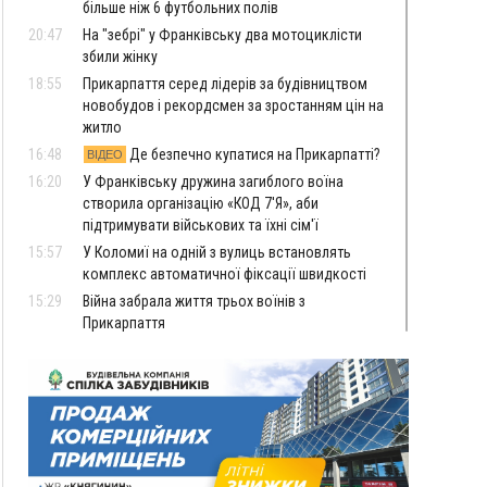
більше ніж 6 футбольних полів
20:47
На "зебрі" у Франківську два мотоциклісти
збили жінку
18:55
Прикарпаття серед лідерів за будівництвом
новобудов і рекордсмен за зростанням цін на
житло
16:48
Де безпечно купатися на Прикарпатті?
ВІДЕО
16:20
У Франківську дружина загиблого воїна
створила організацію «КОД 7'Я», аби
підтримувати військових та їхні сім'ї
15:57
У Коломиї на одній з вулиць встановлять
комплекс автоматичної фіксації швидкості
15:29
Війна забрала життя трьох воїнів з
Прикарпаття
15:00
На Закарпатті викрили масштабну схему
незаконного виключення
військовозобов’язаних з обліку
14:31
«Багато питань буде знято». На громадських
слуханнях в Яремче обговорили, як вирішити
питання джипінгу в Карпатах