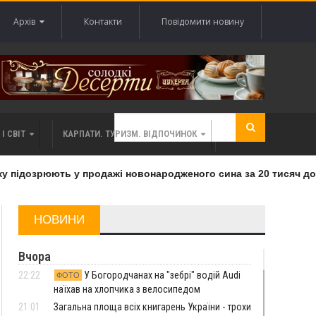
Архів
Контакти
Повідомити новину
І СВІТ
КАРПАТИ. ТУРИЗМ. ВІДПОЧИНОК
 підозрюють у продажі новонародженого сина за 20 тисяч дола
НОВИНИ
Вчора
22:22
У Богородчанах на "зебрі" водій Audi
ФОТО
наїхав на хлопчика з велосипедом
21:01
Загальна площа всіх книгарень України - трохи