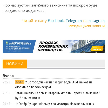
Про час зустрічі загиблого захисника та похорон буде
повідомлено додатково.
Читайте нас у
Facebook
,
Telegram
та
Instagram
.
Завжди цікаві новини!
НОВИНИ
Вчора
22:22
У Богородчанах на "зебрі" водій Audi наїхав на
ФОТО
хлопчика з велосипедом
21:01
Загальна площа всіх книгарень України - трохи більше ніж 6
футбольних полів
20:47
На "зебрі" у Франківську два мотоциклісти збили жінку