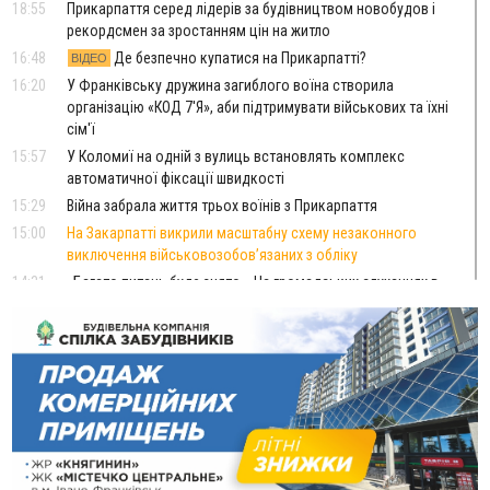
18:55
Прикарпаття серед лідерів за будівництвом новобудов і
рекордсмен за зростанням цін на житло
16:48
Де безпечно купатися на Прикарпатті?
ВІДЕО
16:20
У Франківську дружина загиблого воїна створила
організацію «КОД 7'Я», аби підтримувати військових та їхні
сім'ї
15:57
У Коломиї на одній з вулиць встановлять комплекс
автоматичної фіксації швидкості
15:29
Війна забрала життя трьох воїнів з Прикарпаття
15:00
На Закарпатті викрили масштабну схему незаконного
виключення військовозобов’язаних з обліку
14:31
«Багато питань буде знято». На громадських слуханнях в
Яремче обговорили, як вирішити питання джипінгу в
Карпатах
13:54
5 «тихих» хвороб, які виявляє профілактичне обстеження
13:30
На Надрічній тривають останні приготування до
ФОТО
нового руху
12:57
У Франківську зафіксували найбільшу спеку за всю історію
спостережень
12:24
Лікування наркоманії Київ: чому важливо розпочати