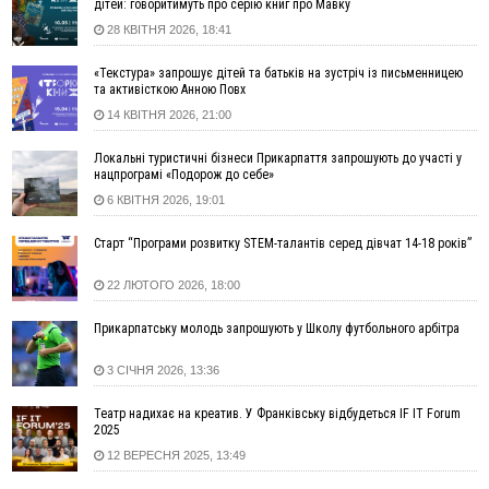
дітей: говоритимуть про серію книг про Мавку
17:45
Сили оборони уразила Ярославський НПЗ та кораблі
28 КВІТНЯ 2026, 18:41
берегової охорони фсб у Керчі
17:17
Скарби Музею писанкового розпису побачать
ВІДЕО
«Текстура» запрошує дітей та батьків на зустріч із письменницею
далеко за межами Коломиї
та активісткою Анною Повх
16:42
Поблизу Франківська п'яний на Chevrolet втікав від поліції
14 КВІТНЯ 2026, 21:00
16:27
На Прикарпатті триває декларування вогнепальної зброї:
уже зареєстровано 282 одиниці
Локальні туристичні бізнеси Прикарпаття запрошують до участі у
нацпрограмі «Подорож до себе»
15:58
Понад 9 тис. прикарпатських вступників отримали
6 КВІТНЯ 2026, 19:01
рекомендації до зарахування на бакалаврат у ВНЗ
15:28
Кілька вулиць у Долині тимчасово залишаться без газу
Старт “Програми розвитку STEM-талантів серед дівчат 14-18 років”
15:02
У Старуні відбулася Патріарша проща
ФОТО
22 ЛЮТОГО 2026, 18:00
14:35
Не знає англійську на достатньому рівні. Франківець Лев
Кишакевич не зможе стати суддею Міжнародного
Прикарпатську молодь запрошують у Школу футбольного арбітра
кримінального суду
14:14
У Ворохті проведуть Кубок ФЛСУ зі стрибків на лижах,
3 СІЧНЯ 2026, 13:36
пам'яті оборонця Богдана Бухонка
13:30
На Калущині розшукали чоловіка, який три дні
ФОТО
Театр надихає на креатив. У Франківську відбудеться IF IT Forum
блукав у лісі
2025
12 ВЕРЕСНЯ 2025, 13:49
13:14
Боднар розповів про реакцію влади Польщі на атаки на
українців та про зміни після 23 серпня