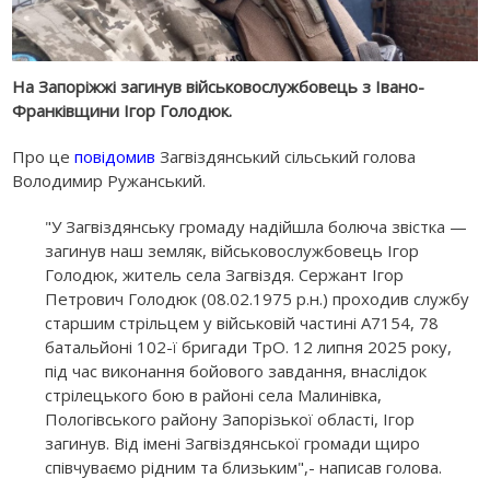
На Запоріжжі загинув військовослужбовець з Івано-
Франківщини Ігор Голодюк.
Про це
повідомив
Загвіздянський сільський голова
Володимир Ружанський.
"У Загвіздянську громаду надійшла болюча звістка —
загинув наш земляк, військовослужбовець Ігор
Голодюк, житель села Загвіздя. Сержант Ігор
Петрович Голодюк (08.02.1975 р.н.) проходив службу
старшим стрільцем у військовій частині А7154, 78
батальйоні 102-ї бригади ТрО. 12 липня 2025 року,
під час виконання бойового завдання, внаслідок
стрілецького бою в районі села Малинівка,
Пологівського району Запорізької області, Ігор
загинув. Від імені Загвіздянської громади щиро
співчуваємо рідним та близьким",- написав голова.