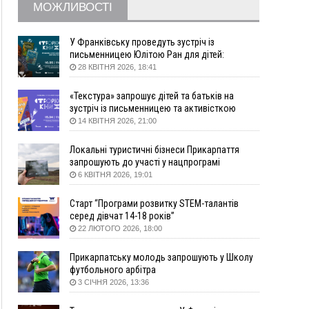
16:20
У Франківську дружина загиблого воїна
МОЖЛИВОСТІ
створила організацію «КОД 7'Я», аби
підтримувати військових та їхні сім'ї
У Франківську проведуть зустріч із
15:57
У Коломиї на одній з вулиць встановлять
письменницею Юлітою Ран для дітей:
комплекс автоматичної фіксації швидкості
говоритимуть про серію книг про Мавку
28 КВІТНЯ 2026, 18:41
15:29
Війна забрала життя трьох воїнів з
Прикарпаття
«Текстура» запрошує дітей та батьків на
зустріч із письменницею та активісткою
15:00
На Закарпатті викрили масштабну схему
Анною Повх
14 КВІТНЯ 2026, 21:00
незаконного виключення
військовозобов’язаних з обліку
Локальні туристичні бізнеси Прикарпаття
14:31
«Багато питань буде знято». На громадських
запрошують до участі у нацпрограмі
слуханнях в Яремче обговорили, як вирішити
«Подорож до себе»
6 КВІТНЯ 2026, 19:01
питання джипінгу в Карпатах
13:54
5 «тихих» хвороб, які виявляє профілактичне
Старт “Програми розвитку STEM-талантів
обстеження
серед дівчат 14-18 років”
22 ЛЮТОГО 2026, 18:00
13:30
На Надрічній тривають останні
ФОТО
приготування до нового руху
Прикарпатську молодь запрошують у Школу
12:57
У Франківську зафіксували найбільшу спеку за
футбольного арбітра
всю історію спостережень
3 СІЧНЯ 2026, 13:36
12:24
Лікування наркоманії Київ: чому важливо