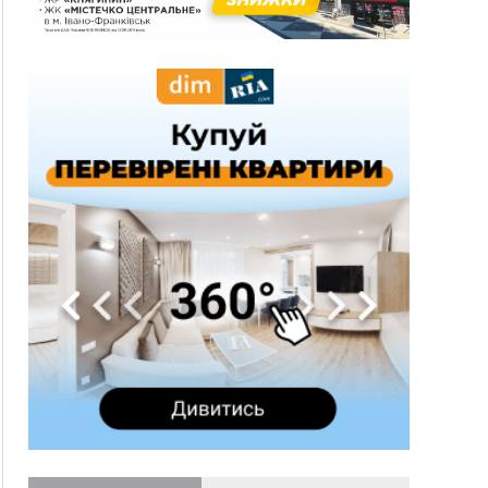
гривень
10:09
Яремчанський суд виніс вирок чоловіку, який
у Буковелі вкрав із супермаркету пляшку віскі
за 8,5 тисяч
09:53
В урочищі біля Галича археологи відкопали
давньоруську вагову гирку XII–XIII століть
09:39
У Франківську медики провели серію
складних операцій на аорті
Вчора
22:22
У Богородчанах на "зебрі" водій Audi
ФОТО
наїхав на хлопчика з велосипедом
21:01
Загальна площа всіх книгарень України - трохи
більше ніж 6 футбольних полів
20:47
На "зебрі" у Франківську два мотоциклісти
збили жінку
18:55
Прикарпаття серед лідерів за будівництвом
новобудов і рекордсмен за зростанням цін на
житло
16:48
Де безпечно купатися на Прикарпатті?
ВІДЕО