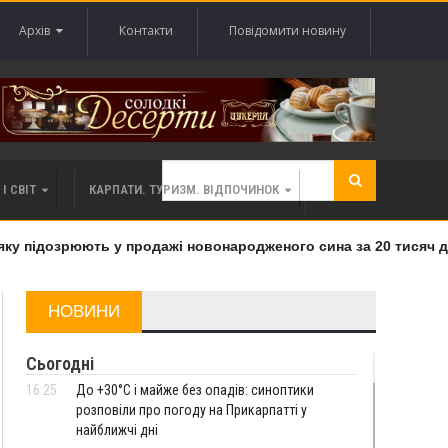
Архів
Контакти
Повідомити новину
І СВІТ
КАРПАТИ. ТУРИЗМ. ВІДПОЧИНОК
у підозрюють у продажі новонародженого сина за 20 тисяч дол
НОВИНИ
Сьогодні
16:25
До +30°C і майже без опадів: синоптики
розповіли про погоду на Прикарпатті у
найближчі дні