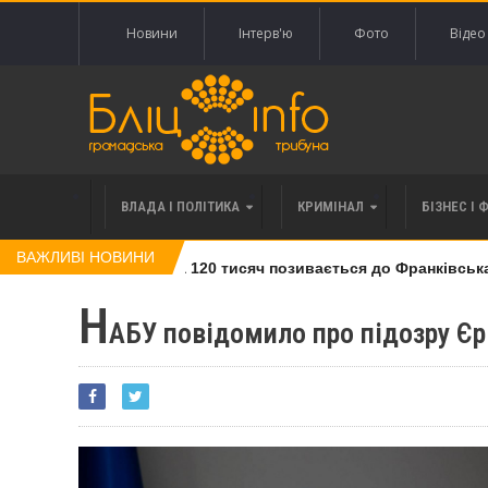
Новини
Інтерв'ю
Фото
Відео
ВЛАДА І ПОЛІТИКА
КРИМІНАЛ
БІЗНЕС І 
ВАЖЛИВІ НОВИНИ
івлі права вимоги за 120 тисяч позивається до Франківська на
Н
АБУ повідомило про підозру Є