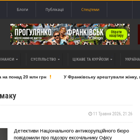
Блоги
Публікації
Спецтеми
ФІНАНСИ
СУСПІЛЬСТВО
ЦІКАВЕ ТА КУРЙОЗИ
УКРАЇНА 
 понад 20 млн грн
У Франківську арештували жінку, як
рмаку
11 Травня 2026, 21:26
Детективи Національного антикорупційного бюро
повідомили про підозру ексочільнику Офісу