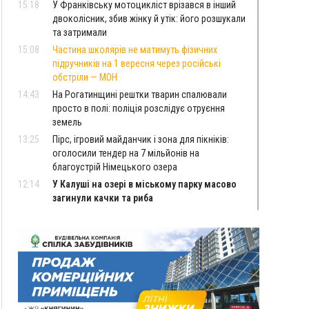
15:18
У Франківську мотоцикліст врізався в інший
двоколісник, збив жінку й утік: його розшукали
та затримали
15:08
Частина школярів не матимуть фізичних
підручників на 1 вересня через російські
обстріли — МОН
14:43
На Рогатинщині рештки тварин спалювали
просто в полі: поліція розслідує отруєння
земель
13:25
Пірс, ігровий майданчик і зона для пікніків:
оголосили тендер на 7 мільйонів на
благоустрій Німецького озера
12:14
У Калуші на озері в міському парку масово
загинули качки та риба
11:18
Майстра лісу з Верховинщини оштрафували на
600 тисяч за переправлення чоловіків до
Румунії
10:49
На Прикарпатті через негоду сталися аварійні
вимкнення світла
10:43
За змову на тендері для Долинської лікарні
двох підприємців оштрафували на 272 тисячі