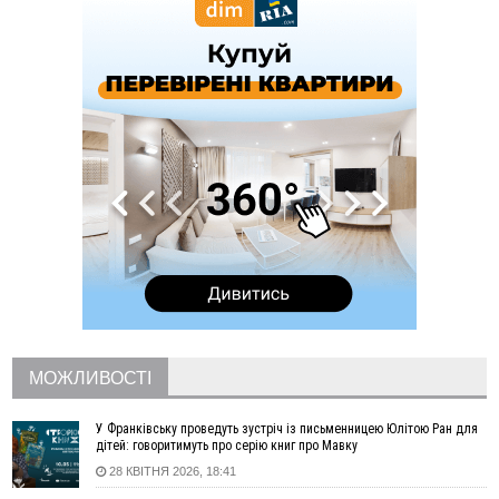
збив жінку й утік: його розшукали та затримали
15:08
Частина школярів не матимуть фізичних підручників на 1
вересня через російські обстріли — МОН
14:43
На Рогатинщині рештки тварин спалювали просто в полі:
поліція розслідує отруєння земель
13:25
Пірс, ігровий майданчик і зона для пікніків: оголосили
тендер на 7 мільйонів на благоустрій Німецького озера
12:14
У Калуші на озері в міському парку масово загинули
качки та риба
11:18
Майстра лісу з Верховинщини оштрафували на 600 тисяч за
переправлення чоловіків до Румунії
10:49
На Прикарпатті через негоду сталися аварійні вимкнення
світла
10:43
За змову на тендері для Долинської лікарні двох
підприємців оштрафували на 272 тисячі гривень
МОЖЛИВОСТІ
10:09
Яремчанський суд виніс вирок чоловіку, який у Буковелі
вкрав із супермаркету пляшку віскі за 8,5 тисяч
У Франківську проведуть зустріч із письменницею Юлітою Ран для
09:53
В урочищі біля Галича археологи відкопали давньоруську
дітей: говоритимуть про серію книг про Мавку
вагову гирку XII–XIII століть
28 КВІТНЯ 2026, 18:41
09:39
У Франківську медики провели серію складних операцій