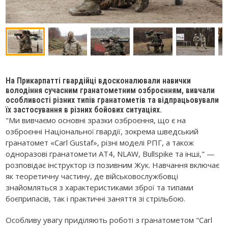
На Прикарпатті гвардійці вдосконалювали навички
володіння сучасним гранатометним озброєнням, вивчали
особливості різних типів гранатометів та відпрацьовували
їх застосування в різних бойових ситуаціях.
"Ми вивчаємо основні зразки озброєння, що є на
озброєнні Національної гвардії, зокрема шведський
гранатомет «Carl Gustaf», різні моделі РПГ, а також
одноразові гранатомети АТ4, NLAW, Bullspike та інші," —
розповідає інструктор із позивним Жук. Навчання включає
як теоретичну частину, де військовослужбовці
знайомляться з характеристиками зброї та типами
боєприпасів, так і практичні заняття зі стрільбою.
Особливу увагу приділяють роботі з гранатометом "Carl