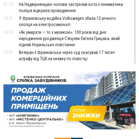
21:14
На Надвірнянщині чоловік застрелив кота з пневматики:
поліція відкрила провадження
18:31
У Франківську водійка Volkswagen збила 12-річного
хлопця на електросамокаті
16:59
«Як умирати — то з музикою»: 100 років від дня
народження уродженця Стецеви Євгена Грицяка, який
підняв Норильське повстання
13:01
Ветеран з Франківська через суд скасував 17 тисяч
штрафу від ТЦК за неявку по повістці
12:26
Про франківських лікарів, які рятують військових
ВІДЕО
від фантомного болю, зняли документальний фільм
11:12
Україна придбала у Туреччини 70 ракет ATACMS та 12
пускових установок M270
08 Серпня
20:25
На Буковині біля межі з Прикарпаттям зафіксували
землетрус
16:25
До +30°C і майже без опадів: синоптики розповіли про
погоду на Прикарпатті у найближчі дні
15:18
У Франківську мотоцикліст врізався в інший двоколісник,