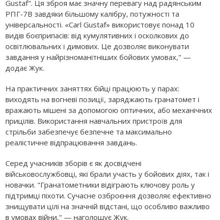
Gustaf". Ця зброя має значну перевагу над радянським
РПГ-7В завдяки більшому калібру, потужності та
універсальності. «Carl Gustaf» використовує понад 10
видів боєприпасів: від кумулятивних і осколкових до
освітлювальних і димових. Це дозволяє виконувати
завдання у найрізноманітніших бойових умовах," —
додає Жук.
На практичних заняттях бійці працюють у парах:
виходять на вогневі позиції, заряджають гранатомет і
вражають мішені за допомогою оптичних, або механічних
прицілів. Використання навчальних пристроїв для
стрільби забезпечує безпечне та максимально
реалістичне відпрацювання завдань.
Серед учасників зборів є як досвідчені
військовослужбовці, які брали участь у бойових діях, так і
новачки. "Гранатометники відіграють ключову роль у
підтримці піхоти. Сучасне озброєння дозволяє ефективно
знищувати цілі на значній відстані, що особливо важливо
в умовах війни," — наголошує Жук.