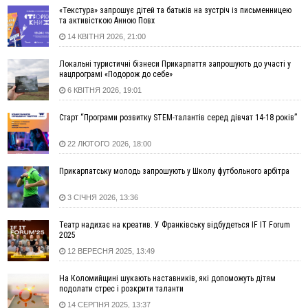
на аорті
«Текстура» запрошує дітей та батьків на зустріч із письменницею
та активісткою Анною Повх
07 Серпня
14 КВІТНЯ 2026, 21:00
22:22
У Богородчанах на "зебрі" водій Audi наїхав на
ФОТО
хлопчика з велосипедом
Локальні туристичні бізнеси Прикарпаття запрошують до участі у
нацпрограмі «Подорож до себе»
21:01
Загальна площа всіх книгарень України - трохи більше ніж 6
футбольних полів
6 КВІТНЯ 2026, 19:01
20:47
На "зебрі" у Франківську два мотоциклісти збили жінку
Старт “Програми розвитку STEM-талантів серед дівчат 14-18 років”
18:55
Прикарпаття серед лідерів за будівництвом новобудов і
рекордсмен за зростанням цін на житло
22 ЛЮТОГО 2026, 18:00
16:48
Де безпечно купатися на Прикарпатті?
ВІДЕО
Прикарпатську молодь запрошують у Школу футбольного арбітра
16:20
У Франківську дружина загиблого воїна створила
організацію «КОД 7'Я», аби підтримувати військових та їхні
3 СІЧНЯ 2026, 13:36
сім'ї
15:57
У Коломиї на одній з вулиць встановлять комплекс
Театр надихає на креатив. У Франківську відбудеться IF IT Forum
автоматичної фіксації швидкості
2025
15:29
Війна забрала життя трьох воїнів з Прикарпаття
12 ВЕРЕСНЯ 2025, 13:49
15:00
На Закарпатті викрили масштабну схему незаконного
На Коломийщині шукають наставників, які допоможуть дітям
виключення військовозобов’язаних з обліку
подолати стрес і розкрити таланти
14:31
«Багато питань буде знято». На громадських слуханнях в
14 СЕРПНЯ 2025, 13:37