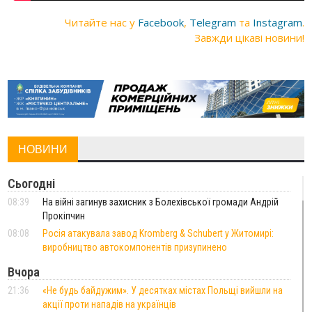
Читайте нас у
Facebook
,
Telegram
та
Instagram
.
Завжди цікаві новини!
НОВИНИ
Сьогодні
08:39
На війні загинув захисник з Болехівської громади Андрій
Прокіпчин
08:08
Росія атакувала завод Kromberg & Schubert у Житомирі:
виробництво автокомпонентів призупинено
Вчора
21:36
«Не будь байдужим». У десятках містах Польщі вийшли на
акції проти нападів на українців