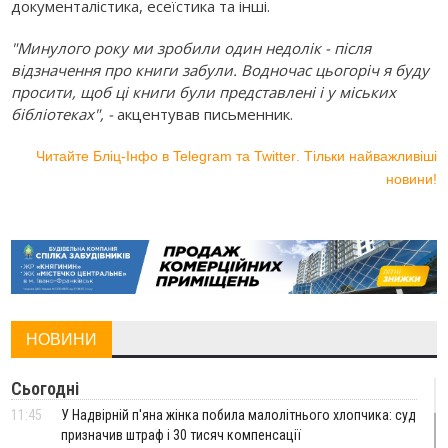
документалістика, есеїстика та інші.
"Минулого року ми зробили один недолік - після
відзначення про книги забули. Водночас цьогоріч я буду
просити, щоб ці книги були представлені і у міських
бібліотеках", -
акцентував письменник.
Читайте Бліц-Інфо в
Telegram
та
Twitter
. Тільки найважливіші
новини!
НОВИНИ
Сьогодні
11:45
У Надвірній п'яна жінка побила малолітнього хлопчика: суд
призначив штраф і 30 тисяч компенсації