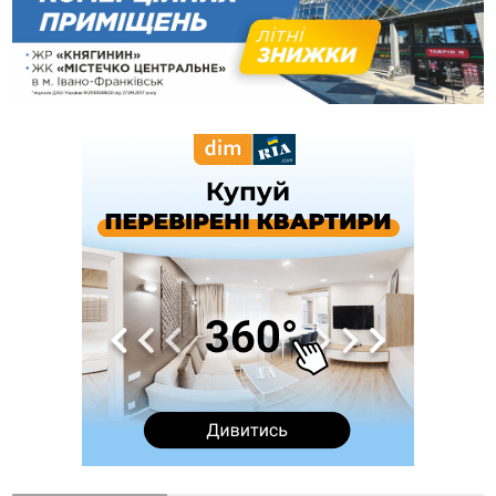
16:14
Франківець, який стріляв біля АЗС, вийшов під заставу та
був повторно затриманий
15:54
Прикарпатець прийшов у Пенсійний та заявив поліції про
гранату, бо йому не нарахували пенсію
14:59
У Болгарії затримали прикарпатця, який виготовляв
наркотики для міжнародного синдикату
14:47
Стефанішина отримала нову підозру. Їй обирають
запобіжний захід
14:02
«Пілот з Лондона» видурив у жительки Коломийщини
майже 64 тисячі гривень
13:13
У четвер на Прикарпатті очікується сильна спека до 39°
13:00
На Снятинщині спіймали чоловіка, який зливав з цистерни
у полі невідому речовину
12:29
У МОЗ змінили підхід до госпіталізації та оновили правила
роботи стаціонарів
12:07
На межі Прикарпаття і Тернопільщини невідомі засипали
русло Золотої Липи та облаштували переправу
11:44
У Франківську та Яремче зафіксували нові температурні
рекорди
11:17
Росія вдарила по Харкову "Бандероллю": є постраждалі,