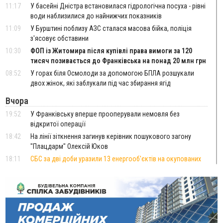
11:17
У басейні Дністра встановилася гідрологічна посуха - рівні
води наблизилися до найнижчих показників
11:09
У Бурштині поблизу АЗС сталася масова бійка, поліція
з'ясовує обставини
10:30
ФОП із Житомира після купівлі права вимоги за 120
тисяч позивається до Франківська на понад 20 млн грн
08:52
У горах біля Осмолоди за допомогою БПЛА розшукали
двох жінок, які заблукали під час збирання ягід
Вчора
19:52
У Франківську вперше прооперували немовля без
відкритої операції
18:42
На лінії зіткнення загинув керівник пошукового загону
"Плацдарм" Олексій Юков
18:11
СБС за дві доби уразили 13 енергооб'єктів на окупованих
територіях
17:20
Українці подали рекордну кількість заяв до університетів.
Які спеціальності обирають
16:43
Зарплати на Прикарпатті за місяць зросли на 10%, але до
середньої по Україні ще далеко