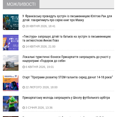
пошкоджено цивільне підприємство
МОЖЛИВОСТІ
10:54
Верховний суд повернув державі 1,5 га лісу із трьома
ставками в Івано-Франківській громаді
У Франківську проведуть зустріч із письменницею Юлітою Ран для
10:10
На Каскаді замість веж планують зробити сквер з
дітей: говоритимуть про серію книг про Мавку
дитмайданчиком
28 КВІТНЯ 2026, 18:41
09:31
На Верховинщині під час пожежі будинку травмувалась
«Текстура» запрошує дітей та батьків на зустріч із письменницею
жінка
та активісткою Анною Повх
09:09
35 цимбалістів на Говерлі встановили Рекорд
ВІДЕО
14 КВІТНЯ 2026, 21:00
України
08:37
На Прикарпатті за пів року трапилось понад 100 ДТП через
Локальні туристичні бізнеси Прикарпаття запрошують до участі у
нетверезих водіїв
нацпрограмі «Подорож до себе»
08:08
рф масовано атакувала Київ та область: 14 загиблих,
6 КВІТНЯ 2026, 19:01
десятки постраждалих і пожежі (фото, відео)
Старт “Програми розвитку STEM-талантів серед дівчат 14-18 років”
04 Серпня
22 ЛЮТОГО 2026, 18:00
19:49
«Коли я обернувся, ворог уже був у нашій траншеї»:
командир з Надвірної на псевдо «Француз»
Прикарпатську молодь запрошують у Школу футбольного арбітра
19:34
В міському озері Франківська втопився чоловік
18:45
Є висока потреба у кількох групах крові: прикарпатців
3 СІЧНЯ 2026, 13:36
просять у серпні ставати донорами