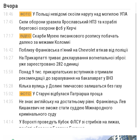
Вчора
18:46
У Польщі невідомі скоїли наругу над могилою УПА
ФОТО
17:45
Сили оборони уразила Ярославський НПЗ та кораблі
берегової охорони фсб у Керчі
17:17
Скарби Музею писанкового розпису побачать
ВІДЕО
далеко за межами Коломиї
16:42
Поблизу Франківська п'яний на Chevrolet втікав від поліції
16:27
На Прикарпатті триває декларування вогнепальної зброї:
уже зареєстровано 282 одиниці
15:58
Понад 9 тис. прикарпатських вступників отримали
рекомендації до зарахування на бакалаврат у ВНЗ
15:28
Кілька вулиць у Долині тимчасово залишаться без газу
15:02
У Старуні відбулася Патріарша проща
ФОТО
14:35
Не знає англійську на достатньому рівні. Франківець Лев
Кишакевич не зможе стати суддею Міжнародного
кримінального суду
14:14
У Ворохті проведуть Кубок ФЛСУ зі стрибків на лижах,
пам'яті оборонця Богдана Бухонка
13:30
На Калущині розшукали чоловіка, який три дні
ФОТО