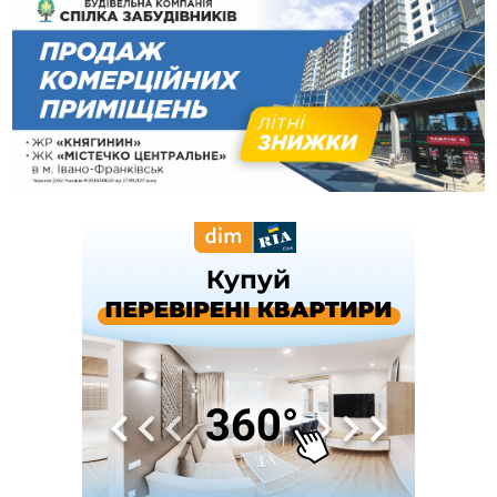
блукав у лісі
13:14
Боднар розповів про реакцію влади Польщі на атаки на
українців та про зміни після 23 серпня
12:31
"Едельвейси" щемливо привітали рідну Коломию з
ВІДЕО
Днем міста
11:55
Вчора у Франківську, Коломиї, Долині та Яремче
зафіксували рекордну спеку
11:45
У Надвірній п'яна жінка побила малолітнього хлопчика: суд
призначив штраф і 30 тисяч компенсації
11:17
У басейні Дністра встановилася гідрологічна посуха - рівні
води наблизилися до найнижчих показників
11:09
У Бурштині поблизу АЗС сталася масова бійка, поліція
з'ясовує обставини
10:30
ФОП із Житомира після купівлі права вимоги за 120
тисяч позивається до Франківська на понад 20 млн грн
08:52
У горах біля Осмолоди за допомогою БПЛА розшукали
двох жінок, які заблукали під час збирання ягід
05 Серпня
19:52
У Франківську вперше прооперували немовля без