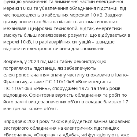
функцію увімкнення та вимкнення частин електричної
мережі 10 кВ та убезпечення обладнання підстанції під
час пошкоджень в кабельних мережах 10 кВ. Завдяки
цьому появиться більша кількість автоматизованих
механізмів і цифрових технологій. Відтак, енергетики
зможуть більш локалізовано розуміти, що відбувається в
мережі 10кВ, і в разі аварійних ситуацій – швидше
відновити електропостачання для споживачів.
Зокрема, у 2024 під масштабну реконструкцію
потрапляють підстанції, які забезпечують
електропостачанням значну частину споживачів в Івано-
Фраківську, а саме ПС-110/10кВ «Вовчинець» та
ПС-110/10кВ «Ринь», споруджені 1973 та 1985 років
відповідно. Орієнтовна вартість обладнання та робіт по
його заміні вищезазначених об’єктів складає близько 17
млн грн за кожен об’єкт.
Впродовж 2024 року також відбудеться заміна морально
застарілого обладнання на електричних підстанціях
«Височанка», «Опорна» та «Дуба», які функціонують уже