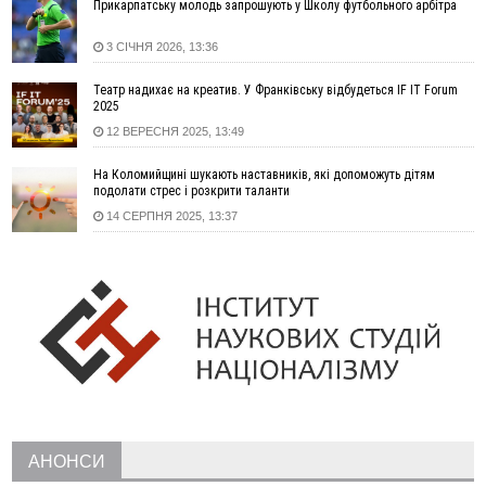
Прикарпатську молодь запрошують у Школу футбольного арбітра
13:00
На Снятинщині спіймали чоловіка, який зливав з цистерни
у полі невідому речовину
3 СІЧНЯ 2026, 13:36
12:29
У МОЗ змінили підхід до госпіталізації та оновили правила
роботи стаціонарів
Театр надихає на креатив. У Франківську відбудеться IF IT Forum
12:07
На межі Прикарпаття і Тернопільщини невідомі засипали
2025
русло Золотої Липи та облаштували переправу
12 ВЕРЕСНЯ 2025, 13:49
11:44
У Франківську та Яремче зафіксували нові температурні
На Коломийщині шукають наставників, які допоможуть дітям
рекорди
подолати стрес і розкрити таланти
11:17
Росія вдарила по Харкову "Бандероллю": є постраждалі,
14 СЕРПНЯ 2025, 13:37
пошкоджено цивільне підприємство
10:54
Верховний суд повернув державі 1,5 га лісу із трьома
ставками в Івано-Франківській громаді
10:10
На Каскаді замість веж планують зробити сквер з
дитмайданчиком
09:31
На Верховинщині під час пожежі будинку травмувалась
жінка
09:09
35 цимбалістів на Говерлі встановили Рекорд
ВІДЕО
України
08:37
На Прикарпатті за пів року трапилось понад 100 ДТП через
АНОНСИ
нетверезих водіїв