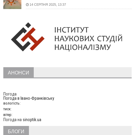
12:57
У Франківську зафіксували найбільшу спеку за всю історію
14 СЕРПНЯ 2025, 13:37
спостережень
12:24
Лікування наркоманії Київ: чому важливо розпочати
терапію якомога раніше
12:00
Франківця, який у Косові викрав за магазину понад 640
тисяч гривень у валюті, засудили до 5 років
11:50
Податкова передасть в Міноборони для "Оберегу" дані про
чоловіків 18–60 років
11:20
Водійка, яку на Сухомлинського побив інший керманич,
відмовилася від обвинувачення — справу закрили
10:45
У Франківську, Коломиї, Долині та Яремче 6 серпня
АНОНСИ
зафіксували рекордну спеку
10:02
Змушував надсилати інтимні фото: на Прикарпатті
затримали підозрюваного у розбещенні малолітньої
Погода
Погода в
Івано-Франківську
09:22
АМКУ розпочав справу проти Гвіздецької селищної ради
вологість:
через різні ставки земельного податку
тиск:
08:54
Синоптики попереджають про значний дощ на Прикарпатті
вітер:
до кінця п'ятниці
Погода на
sinoptik.ua
08:45
Нафтогазову площу на межі Прикарпаття та Львівщини
БЛОГИ
повторно виставили на аукціон за 830 млн