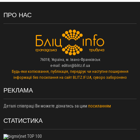
блукав у лісі
13:14
Боднар розповів про реакцію влади Польщі на атаки на
ПРО НАС
українців та про зміни після 23 серпня
12:31
"Едельвейси" щемливо привітали рідну Коломию з
ВІДЕО
Днем міста
11:55
Вчора у Франківську, Коломиї, Долині та Яремче
зафіксували рекордну спеку
11:45
У Надвірній п'яна жінка побила малолітнього хлопчика: суд
76018, Україна, м. Івано-Франківськ
призначив штраф і 30 тисяч компенсації
e-mail:
editor@blitz.if.ua
11:17
У басейні Дністра встановилася гідрологічна посуха - рівні
Будь-яке копіювання, публікація, передрук чи наступне поширення
води наблизилися до найнижчих показників
інформації без посилання на сайт BLITZ.IF.UA, суворо заборонено
11:09
У Бурштині поблизу АЗС сталася масова бійка, поліція
з'ясовує обставини
РЕКЛАМА
10:30
ФОП із Житомира після купівлі права вимоги за 120
тисяч позивається до Франківська на понад 20 млн грн
Деталі співпраці Ви можете дізнатись за цим
посиланням
08:52
У горах біля Осмолоди за допомогою БПЛА розшукали
двох жінок, які заблукали під час збирання ягід
СТАТИСТИКА
05 Серпня
19:52
У Франківську вперше прооперували немовля без