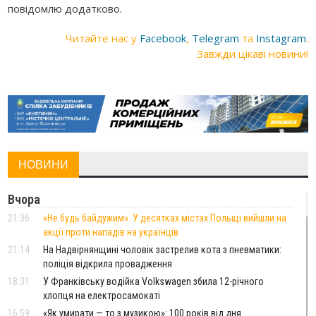
повідомлю додатково.
Читайте нас у
Facebook
,
Telegram
та
Instagram
.
Завжди цікаві новини!
НОВИНИ
Вчора
21:36
«Не будь байдужим». У десятках містах Польщі вийшли на
акції проти нападів на українців
21:14
На Надвірнянщині чоловік застрелив кота з пневматики:
поліція відкрила провадження
18:31
У Франківську водійка Volkswagen збила 12-річного
хлопця на електросамокаті
16:59
«Як умирати — то з музикою»: 100 років від дня