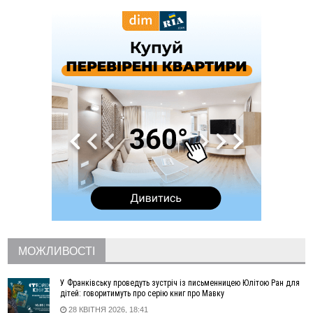
13:25
Пірс, ігровий майданчик і зона для пікніків: оголосили
тендер на 7 мільйонів на благоустрій Німецького озера
12:14
У Калуші на озері в міському парку масово загинули
качки та риба
11:18
Майстра лісу з Верховинщини оштрафували на 600 тисяч за
переправлення чоловіків до Румунії
10:49
На Прикарпатті через негоду сталися аварійні вимкнення
світла
10:43
За змову на тендері для Долинської лікарні двох
підприємців оштрафували на 272 тисячі гривень
10:09
Яремчанський суд виніс вирок чоловіку, який у Буковелі
вкрав із супермаркету пляшку віскі за 8,5 тисяч
09:53
В урочищі біля Галича археологи відкопали давньоруську
вагову гирку XII–XIII століть
09:39
У Франківську медики провели серію складних операцій
на аорті
МОЖЛИВОСТІ
07 Серпня
У Франківську проведуть зустріч із письменницею Юлітою Ран для
22:22
У Богородчанах на "зебрі" водій Audi наїхав на
ФОТО
дітей: говоритимуть про серію книг про Мавку
хлопчика з велосипедом
28 КВІТНЯ 2026, 18:41