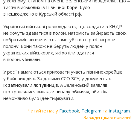
у кожному. Станом на січень Зеленський повідомляв, що
4
тисячі військових із Північної Кореї було
знешкоджено
в Курській області рф.
Українські військові розповідають, що солдати з КНДР
не хочуть здаватися в полон, натомість забирають своїх
побратимів чи вчиняють самогубство в разі загрози
полону. Вони також не беруть людей у полон —
українських військових, які хотіли здатися
в полон,
убивали
.
У росії намагаються приховати участь північнокорейців
у бойових діях. За даними ССО ЗСУ, у документах
їх
записували як тувинців
. А Зеленський заявляв,
що траплялися випадки
випалу обличчя
, аби тіла
неможливо було ідентифікувати.
Читайте нас у
Facebook
,
Telegram
та
Instagram
.
Завжди цікаві новини!