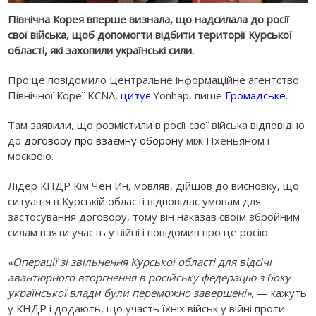
Північна Корея вперше визнала, що надсилала до росії
свої війська, щоб допомогти відбити території Курської
області, які захопили українські сили.
Про це повідомило Центральне інформаційне агентство
Північної Кореї KCNA,
цитує
Yonhap, пише
Громадське
.
Там заявили, що розмістили в росії свої війська відповідно
до
договору про взаємну оборону
між Пхеньяном і
москвою.
Лідер КНДР Кім Чен Ин, мовляв, дійшов до висновку, що
ситуація в Курській області відповідає умовам для
застосування договору, тому він наказав своїм збройним
силам взяти участь у війні і повідомив про це росію.
«Операції зі звільнення Курської області для відсічі
авантюрного вторгнення в російську федерацію з боку
української влади були переможно завершені»
, — кажуть
у КНДР і додають, що участь їхніх військ у війні проти