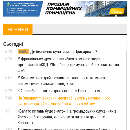
НОВИНИ
Сьогодні
16:48
Де безпечно купатися на Прикарпатті?
ВІДЕО
16:20
У Франківську дружина загиблого воїна створила
організацію «КОД 7'Я», аби підтримувати військових та їхні
сім'ї
15:57
У Коломиї на одній з вулиць встановлять комплекс
автоматичної фіксації швидкості
15:29
Війна забрала життя трьох воїнів з Прикарпаття
15:00
На Закарпатті викрили масштабну схему незаконного
виключення військовозобов’язаних з обліку
14:31
«Багато питань буде знято». На громадських слуханнях в
Яремче обговорили, як вирішити питання джипінгу в
Карпатах
13:54
5 «тихих» хвороб, які виявляє профілактичне обстеження