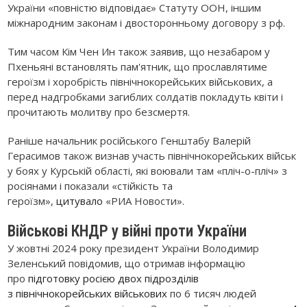
України «повністю відповідає» Статуту ООН, іншим
міжнародним законам і двосторонньому договору з рф.
Тим часом Кім Чен Ин також заявив, що незабаром у
Пхеньяні встановлять пам'ятник, що прославлятиме
героїзм і хоробрість північнокорейських військових, а
перед надгробками загиблих солдатів покладуть квіти і
прочитають молитву про безсмертя.
Раніше начальник російського Генштабу Валерій
Герасимов також визнав участь північнокорейських військ
у боях у Курській області, які воювали там «пліч-о-пліч» з
росіянами і показали «стійкість та
героїзм»,
цитувало
«РИА Новости».
Військові КНДР у війні проти України
У жовтні 2024 року президент України Володимир
Зеленський повідомив, що отримав інформацію
про
підготовку росією двох підрозділів
з північнокорейських військових
по 6 тисяч людей