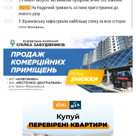
13:30
На Надрічній тривають останні приготування до
ФОТО
нового руху
12:57
У Франківську зафіксували найбільшу спеку за всю історію
спостережень
12:24
Лікування наркоманії Київ: чому важливо розпочати
терапію якомога раніше
12:00
Франківця, який у Косові викрав за магазину понад 640
тисяч гривень у валюті, засудили до 5 років
11:50
Податкова передасть в Міноборони для "Оберегу" дані про
чоловіків 18–60 років
11:20
Водійка, яку на Сухомлинського побив інший керманич,
відмовилася від обвинувачення — справу закрили
10:45
У Франківську, Коломиї, Долині та Яремче 6 серпня
зафіксували рекордну спеку
10:02
Змушував надсилати інтимні фото: на Прикарпатті
затримали підозрюваного у розбещенні малолітньої
09:22
АМКУ розпочав справу проти Гвіздецької селищної ради
через різні ставки земельного податку
08:54
Синоптики попереджають про значний дощ на Прикарпатті