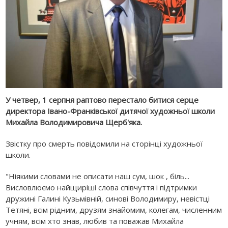
У четвер, 1 серпня раптово перестало битися серце
директора Івано-Франківської дитячої художньої школи
Михайла Володимировича Щерб'яка.
Звістку про смерть повідомили на сторінці художньої
школи.
"Ніякими словами не описати наш сум, шок , біль...
Висловлюємо найщиріші слова співчуття і підтримки
дружині Галині Кузьмівній, синові Володимиру, невістці
Тетяні, всім рідним, друзям знайомим, колегам, численним
учням, всім хто знав, любив та поважав Михайла