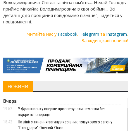
Володимировича. Світла та вічна пам'ять.... Нехай Господь
прийме Михайла Володимировича в свої обійми.... Всі
деталі щодо прощання повідомимо пізніше",- йдеться у
повідомленні.
Читайте нас у
Facebook
,
Telegram
та
Instagram
.
Завжди цікаві новини!
НОВИНИ
Вчора
19:52
У Франківську вперше прооперували немовля без
відкритої операції
18:42
На лінії зіткнення загинув керівник пошукового загону
"Плацдарм" Олексій Юков