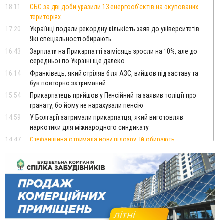
18:11
СБС за дві доби уразили 13 енергооб'єктів на окупованих
територіях
17:20
Українці подали рекордну кількість заяв до університетів.
Які спеціальності обирають
16:43
Зарплати на Прикарпатті за місяць зросли на 10%, але до
середньої по Україні ще далеко
16:14
Франківець, який стріляв біля АЗС, вийшов під заставу та
був повторно затриманий
15:54
Прикарпатець прийшов у Пенсійний та заявив поліції про
гранату, бо йому не нарахували пенсію
14:59
У Болгарії затримали прикарпатця, який виготовляв
наркотики для міжнародного синдикату
14:47
Стефанішина отримала нову підозру. Їй обирають
запобіжний захід
14:02
«Пілот з Лондона» видурив у жительки Коломийщини
майже 64 тисячі гривень
13:13
У четвер на Прикарпатті очікується сильна спека до 39°
13:00
На Снятинщині спіймали чоловіка, який зливав з цистерни
у полі невідому речовину
12:29
У МОЗ змінили підхід до госпіталізації та оновили правила