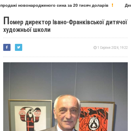
родажі новонародженого сина за 20 тисяч доларів
Депу
П
омер директор Івано-Франківської дитячої
художньої школи
1 Серпня 2024, 19:22