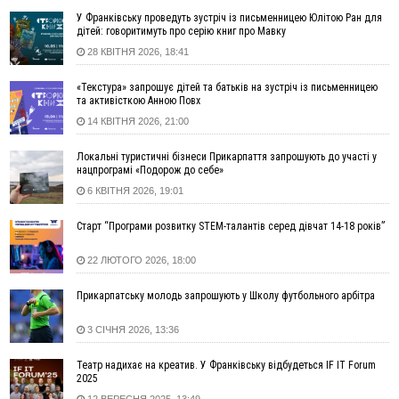
04 Серпня
У Франківську проведуть зустріч із письменницею Юлітою Ран для
19:49
«Коли я обернувся, ворог уже був у нашій траншеї»:
дітей: говоритимуть про серію книг про Мавку
командир з Надвірної на псевдо «Француз»
28 КВІТНЯ 2026, 18:41
19:34
В міському озері Франківська втопився чоловік
«Текстура» запрошує дітей та батьків на зустріч із письменницею
18:45
Є висока потреба у кількох групах крові: прикарпатців
та активісткою Анною Повх
просять у серпні ставати донорами
14 КВІТНЯ 2026, 21:00
18:07
У Франківську звільнили водія маршрутки, який зневажив і
образив матір загиблого воїна
Локальні туристичні бізнеси Прикарпаття запрошують до участі у
нацпрограмі «Подорож до себе»
17:40
У горах на Прикарпатті з водоспаду впала жінка і загинула
6 КВІТНЯ 2026, 19:01
17:04
Пільгова іпотека без обмежень: blago розширює участь ЖК
SKYGARDEN у програмі «єОселя»
Старт “Програми розвитку STEM-талантів серед дівчат 14-18 років”
16:24
Калуський проєкт «КО-ХАТИ. Море питань» представить
Україну на архітектурній виставці у Венеції
22 ЛЮТОГО 2026, 18:00
15:35
Що посіяти у серпні? Поради для щедрого
ВІДЕО
осіннього врожаю
Прикарпатську молодь запрошують у Школу футбольного арбітра
15:03
У Коломиї до 10 серпня частково обмежуватимуть рух
3 СІЧНЯ 2026, 13:36
через нанесення розмітки
14:42
СБУ повідомила про нову тактику ФСБ: фейкові побачення
Театр надихає на креатив. У Франківську відбудеться IF IT Forum
для замахів на військових
2025
14:11
На Прикарпатті з початку року сталося майже 1,4 тисячі
12 ВЕРЕСНЯ 2025, 13:49