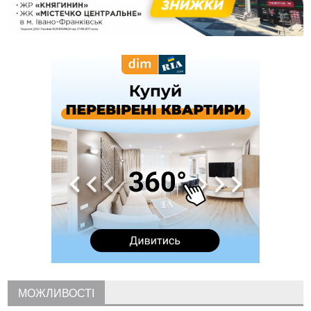
роботи стаціонарів
12:07
На межі Прикарпаття і Тернопільщини невідомі засипали
русло Золотої Липи та облаштували переправу
11:44
У Франківську та Яремче зафіксували нові температурні
рекорди
11:17
Росія вдарила по Харкову "Бандероллю": є постраждалі,
пошкоджено цивільне підприємство
10:54
Верховний суд повернув державі 1,5 га лісу із трьома
ставками в Івано-Франківській громаді
10:10
На Каскаді замість веж планують зробити сквер з
дитмайданчиком
09:31
На Верховинщині під час пожежі будинку травмувалась
жінка
09:09
35 цимбалістів на Говерлі встановили Рекорд
ВІДЕО
України
08:37
На Прикарпатті за пів року трапилось понад 100 ДТП через
нетверезих водіїв
08:08
рф масовано атакувала Київ та область: 14 загиблих,
десятки постраждалих і пожежі (фото, відео)
МОЖЛИВОСТІ