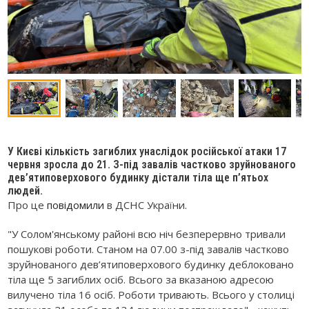
У Києві кількість загиблих унаслідок російської атаки 17
червня зросла до 21. З-під завалів частково зруйнованого
дев’ятиповерхового будинку дістали тіла ще п’ятьох
людей.
Про це
повідомили
в ДСНС України.
"У Солом'янському районі всю ніч безперервно тривали
пошукові роботи. Станом на 07.00 з-під завалів частково
зруйнованого дев’ятиповерхового будинку деблоковано
тіла ще 5 загиблих осіб. Всього за вказаною адресою
вилучено тіла 16 осіб. Роботи тривають. Всього у столиці