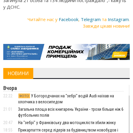
загинула 21 особа та 134 людини постраждало",- кажуть
у ДСНС.
Читайте нас у
Facebook
,
Telegram
та
Instagram
.
Завжди цікаві новини!
НОВИНИ
Вчора
22:22
У Богородчанах на "зебрі" водій Audi наїхав на
ФОТО
хлопчика з велосипедом
21:01
Загальна площа всіх книгарень України - трохи більше ніж 6
футбольних полів
20:47
На "зебрі" у Франківську два мотоциклісти збили жінку
18:55
Прикарпаття серед лідерів за будівництвом новобудов і