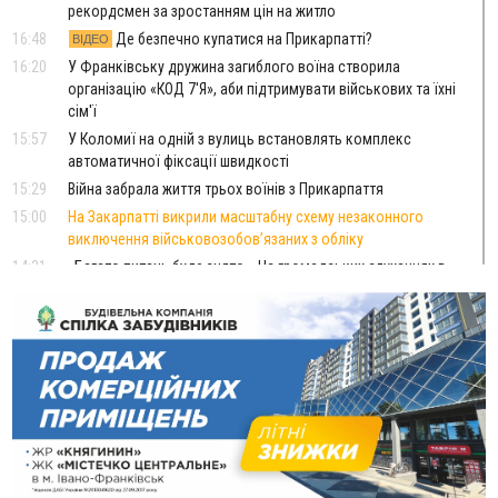
рекордсмен за зростанням цін на житло
16:48
Де безпечно купатися на Прикарпатті?
ВІДЕО
16:20
У Франківську дружина загиблого воїна створила
організацію «КОД 7'Я», аби підтримувати військових та їхні
сім'ї
15:57
У Коломиї на одній з вулиць встановлять комплекс
автоматичної фіксації швидкості
15:29
Війна забрала життя трьох воїнів з Прикарпаття
15:00
На Закарпатті викрили масштабну схему незаконного
виключення військовозобов’язаних з обліку
14:31
«Багато питань буде знято». На громадських слуханнях в
Яремче обговорили, як вирішити питання джипінгу в
Карпатах
13:54
5 «тихих» хвороб, які виявляє профілактичне обстеження
13:30
На Надрічній тривають останні приготування до
ФОТО
нового руху
12:57
У Франківську зафіксували найбільшу спеку за всю історію
спостережень
12:24
Лікування наркоманії Київ: чому важливо розпочати
терапію якомога раніше