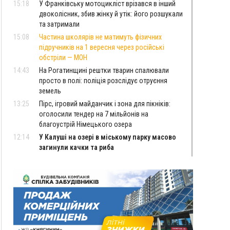
15:18
У Франківську мотоцикліст врізався в інший
двоколісник, збив жінку й утік: його розшукали
та затримали
15:08
Частина школярів не матимуть фізичних
підручників на 1 вересня через російські
обстріли — МОН
14:43
На Рогатинщині рештки тварин спалювали
просто в полі: поліція розслідує отруєння
земель
13:25
Пірс, ігровий майданчик і зона для пікніків:
оголосили тендер на 7 мільйонів на
благоустрій Німецького озера
12:14
У Калуші на озері в міському парку масово
загинули качки та риба
11:18
Майстра лісу з Верховинщини оштрафували на
600 тисяч за переправлення чоловіків до
Румунії
10:49
На Прикарпатті через негоду сталися аварійні
вимкнення світла
10:43
За змову на тендері для Долинської лікарні
двох підприємців оштрафували на 272 тисячі