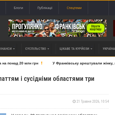
Блоги
Публікації
Спецтеми
ФІНАНСИ
СУСПІЛЬСТВО
ЦІКАВЕ ТА КУРЙОЗИ
УКРАЇНА 
 понад 20 млн грн
У Франківську арештували жінку, як
паттям і сусідніми областями три
21 Травня 2026, 10:54