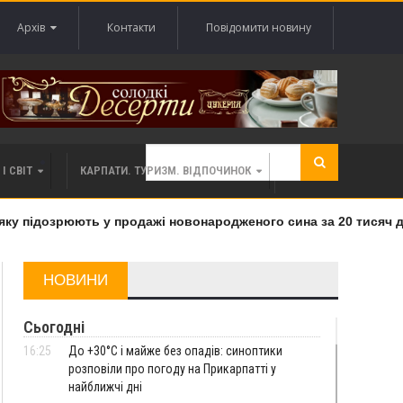
Архів
Контакти
Повідомити новину
І СВІТ
КАРПАТИ. ТУРИЗМ. ВІДПОЧИНОК
у підозрюють у продажі новонародженого сина за 20 тисяч дол
НОВИНИ
Сьогодні
16:25
До +30°C і майже без опадів: синоптики
розповіли про погоду на Прикарпатті у
найближчі дні