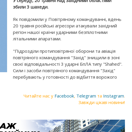
У середу, 20 травня над західними областями
збили 3 шахеди.
Як повідомили у Повітряному командуванні, вдень
20 травня російські агресори атакували західний
регіон нашої країни ударними безпілотними
літальними апаратами.
"Підрозділи протиповітряної оборони та авіація
повітряного командування "Захід" знищили в зоні
своєї відповідальності 3 ударні БпЛА типу "Shahed".
Сили і засоби повітряного командування "Захід"
перебувають у готовності до відбиття ворожого
Читайте нас у
Facebook
,
Telegram
та
Instagram
.
Завжди цікаві новини!