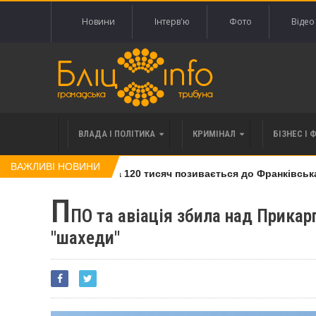
Новини
Інтерв'ю
Фото
Відео
ВЛАДА І ПОЛІТИКА
КРИМІНАЛ
БІЗНЕС І 
ВАЖЛИВІ НОВИНИ
івлі права вимоги за 120 тисяч позивається до Франківська на
П
ПО та авіація збила над Прикар
"шахеди"