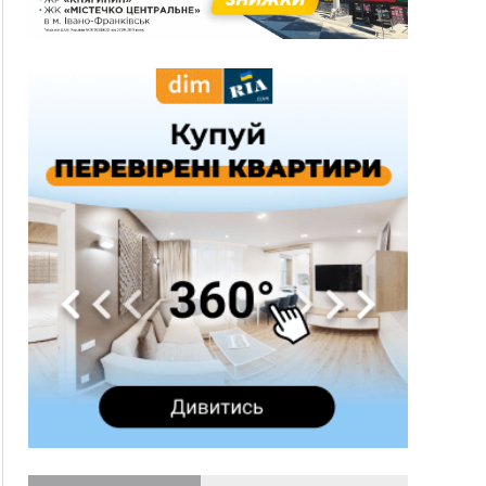
гривень
10:09
Яремчанський суд виніс вирок чоловіку, який
у Буковелі вкрав із супермаркету пляшку віскі
за 8,5 тисяч
09:53
В урочищі біля Галича археологи відкопали
давньоруську вагову гирку XII–XIII століть
09:39
У Франківську медики провели серію
складних операцій на аорті
Вчора
22:22
У Богородчанах на "зебрі" водій Audi
ФОТО
наїхав на хлопчика з велосипедом
21:01
Загальна площа всіх книгарень України - трохи
більше ніж 6 футбольних полів
20:47
На "зебрі" у Франківську два мотоциклісти
збили жінку
18:55
Прикарпаття серед лідерів за будівництвом
новобудов і рекордсмен за зростанням цін на
житло
16:48
Де безпечно купатися на Прикарпатті?
ВІДЕО