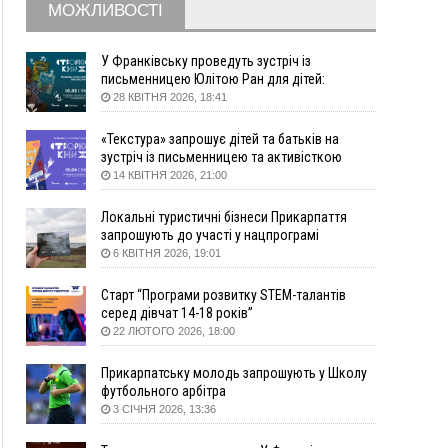
16:20
У Франківську дружина загиблого воїна
МОЖЛИВОСТІ
створила організацію «КОД 7'Я», аби
підтримувати військових та їхні сім'ї
У Франківську проведуть зустріч із
15:57
У Коломиї на одній з вулиць встановлять
письменницею Юлітою Ран для дітей:
комплекс автоматичної фіксації швидкості
говоритимуть про серію книг про Мавку
28 КВІТНЯ 2026, 18:41
15:29
Війна забрала життя трьох воїнів з
Прикарпаття
«Текстура» запрошує дітей та батьків на
зустріч із письменницею та активісткою
15:00
На Закарпатті викрили масштабну схему
Анною Повх
14 КВІТНЯ 2026, 21:00
незаконного виключення
військовозобов’язаних з обліку
Локальні туристичні бізнеси Прикарпаття
14:31
«Багато питань буде знято». На громадських
запрошують до участі у нацпрограмі
слуханнях в Яремче обговорили, як вирішити
«Подорож до себе»
6 КВІТНЯ 2026, 19:01
питання джипінгу в Карпатах
13:54
5 «тихих» хвороб, які виявляє профілактичне
Старт “Програми розвитку STEM-талантів
обстеження
серед дівчат 14-18 років”
22 ЛЮТОГО 2026, 18:00
13:30
На Надрічній тривають останні
ФОТО
приготування до нового руху
Прикарпатську молодь запрошують у Школу
12:57
У Франківську зафіксували найбільшу спеку за
футбольного арбітра
всю історію спостережень
3 СІЧНЯ 2026, 13:36
12:24
Лікування наркоманії Київ: чому важливо