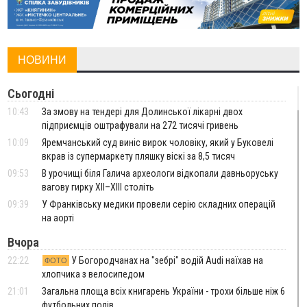
НОВИНИ
Сьогодні
10:43
За змову на тендері для Долинської лікарні двох
підприємців оштрафували на 272 тисячі гривень
10:09
Яремчанський суд виніс вирок чоловіку, який у Буковелі
вкрав із супермаркету пляшку віскі за 8,5 тисяч
09:53
В урочищі біля Галича археологи відкопали давньоруську
вагову гирку XII–XIII століть
09:39
У Франківську медики провели серію складних операцій
на аорті
Вчора
22:22
У Богородчанах на "зебрі" водій Audi наїхав на
ФОТО
хлопчика з велосипедом
21:01
Загальна площа всіх книгарень України - трохи більше ніж 6
футбольних полів