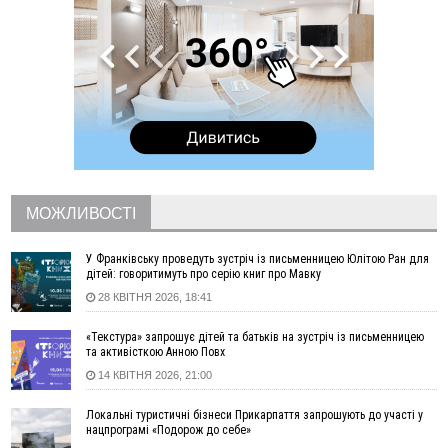
спостережень
12:24
Лікування наркоманії Київ: чому важливо розпочати
терапію якомога раніше
12:00
Франківця, який у Косові викрав за магазину понад 640
тисяч гривень у валюті, засудили до 5 років
11:50
Податкова передасть в Міноборони для "Оберегу" дані про
чоловіків 18–60 років
11:20
Водійка, яку на Сухомлинського побив інший керманич,
відмовилася від обвинувачення — справу закрили
10:45
У Франківську, Коломиї, Долині та Яремче 6 серпня
МОЖЛИВОСТІ
зафіксували рекордну спеку
10:02
Змушував надсилати інтимні фото: на Прикарпатті
У Франківську проведуть зустріч із письменницею Юлітою Ран для
затримали підозрюваного у розбещенні малолітньої
дітей: говоритимуть про серію книг про Мавку
28 КВІТНЯ 2026, 18:41
09:22
АМКУ розпочав справу проти Гвіздецької селищної ради
через різні ставки земельного податку
«Текстура» запрошує дітей та батьків на зустріч із письменницею
08:54
Синоптики попереджають про значний дощ на Прикарпатті
та активісткою Анною Повх
до кінця п'ятниці
14 КВІТНЯ 2026, 21:00
08:45
Нафтогазову площу на межі Прикарпаття та Львівщини
повторно виставили на аукціон за 830 млн
Локальні туристичні бізнеси Прикарпаття запрошують до участі у
нацпрограмі «Подорож до себе»
06 Серпня