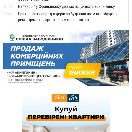
20:47
На "зебрі" у Франківську два мотоциклісти збили жінку
18:55
Прикарпаття серед лідерів за будівництвом новобудов і
рекордсмен за зростанням цін на житло
16:48
Де безпечно купатися на Прикарпатті?
ВІДЕО
16:20
У Франківську дружина загиблого воїна створила
організацію «КОД 7'Я», аби підтримувати військових та їхні
сім'ї
15:57
У Коломиї на одній з вулиць встановлять комплекс
автоматичної фіксації швидкості
15:29
Війна забрала життя трьох воїнів з Прикарпаття
15:00
На Закарпатті викрили масштабну схему незаконного
виключення військовозобов’язаних з обліку
14:31
«Багато питань буде знято». На громадських слуханнях в
Яремче обговорили, як вирішити питання джипінгу в
Карпатах
13:54
5 «тихих» хвороб, які виявляє профілактичне обстеження
13:30
На Надрічній тривають останні приготування до
ФОТО
нового руху
12:57
У Франківську зафіксували найбільшу спеку за всю історію