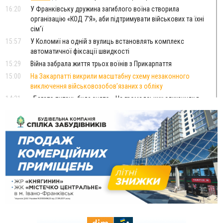
16:20
У Франківську дружина загиблого воїна створила
організацію «КОД 7'Я», аби підтримувати військових та їхні
сім'ї
15:57
У Коломиї на одній з вулиць встановлять комплекс
автоматичної фіксації швидкості
15:29
Війна забрала життя трьох воїнів з Прикарпаття
15:00
На Закарпатті викрили масштабну схему незаконного
виключення військовозобов’язаних з обліку
14:31
«Багато питань буде знято». На громадських слуханнях в
Яремче обговорили, як вирішити питання джипінгу в
Карпатах
13:54
5 «тихих» хвороб, які виявляє профілактичне обстеження
13:30
На Надрічній тривають останні приготування до
ФОТО
нового руху
12:57
У Франківську зафіксували найбільшу спеку за всю історію
спостережень
12:24
Лікування наркоманії Київ: чому важливо розпочати
терапію якомога раніше
12:00
Франківця, який у Косові викрав за магазину понад 640
тисяч гривень у валюті, засудили до 5 років