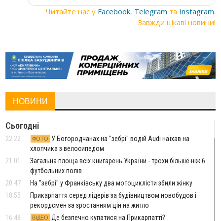
Читайте нас у
Facebook
,
Telegram
та
Instagram
.
Завжди цікаві новини!
НОВИНИ
Сьогодні
22:22
У Богородчанах на "зебрі" водій Audi наїхав на
ФОТО
хлопчика з велосипедом
21:01
Загальна площа всіх книгарень України - трохи більше ніж 6
футбольних полів
20:47
На "зебрі" у Франківську два мотоциклісти збили жінку
18:55
Прикарпаття серед лідерів за будівництвом новобудов і
рекордсмен за зростанням цін на житло
16:48
Де безпечно купатися на Прикарпатті?
ВІДЕО