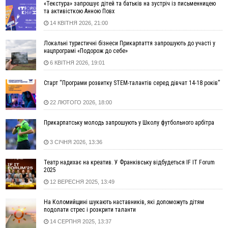
«Текстура» запрошує дітей та батьків на зустріч із письменницею
далеко за межами Коломиї
та активісткою Анною Повх
16:42
Поблизу Франківська п'яний на Chevrolet втікав від поліції
14 КВІТНЯ 2026, 21:00
16:27
На Прикарпатті триває декларування вогнепальної зброї:
уже зареєстровано 282 одиниці
Локальні туристичні бізнеси Прикарпаття запрошують до участі у
нацпрограмі «Подорож до себе»
15:58
Понад 9 тис. прикарпатських вступників отримали
6 КВІТНЯ 2026, 19:01
рекомендації до зарахування на бакалаврат у ВНЗ
15:28
Кілька вулиць у Долині тимчасово залишаться без газу
Старт “Програми розвитку STEM-талантів серед дівчат 14-18 років”
15:02
У Старуні відбулася Патріарша проща
ФОТО
22 ЛЮТОГО 2026, 18:00
14:35
Не знає англійську на достатньому рівні. Франківець Лев
Кишакевич не зможе стати суддею Міжнародного
Прикарпатську молодь запрошують у Школу футбольного арбітра
кримінального суду
14:14
У Ворохті проведуть Кубок ФЛСУ зі стрибків на лижах,
3 СІЧНЯ 2026, 13:36
пам'яті оборонця Богдана Бухонка
13:30
На Калущині розшукали чоловіка, який три дні
ФОТО
Театр надихає на креатив. У Франківську відбудеться IF IT Forum
блукав у лісі
2025
12 ВЕРЕСНЯ 2025, 13:49
13:14
Боднар розповів про реакцію влади Польщі на атаки на
українців та про зміни після 23 серпня
На Коломийщині шукають наставників, які допоможуть дітям
12:31
"Едельвейси" щемливо привітали рідну Коломию з
ВІДЕО
подолати стрес і розкрити таланти
Днем міста
14 СЕРПНЯ 2025, 13:37