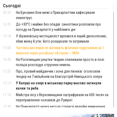
Сьогодні
20:25
На Буковині біля межі з Прикарпаттям зафіксували
землетрус
16:25
До +30°C і майже без опадів: синоптики розповіли про
погоду на Прикарпатті у найближчі дні
15:18
У Франківську мотоцикліст врізався в інший двоколісник,
збив жінку й утік: його розшукали та затримали
15:08
Частина школярів не матимуть фізичних підручників на 1
вересня через російські обстріли — МОН
14:43
На Рогатинщині рештки тварин спалювали просто в полі:
поліція розслідує отруєння земель
13:25
Пірс, ігровий майданчик і зона для пікніків: оголосили
тендер на 7 мільйонів на благоустрій Німецького озера
12:14
У Калуші на озері в міському парку масово загинули
качки та риба
11:18
Майстра лісу з Верховинщини оштрафували на 600 тисяч за
переправлення чоловіків до Румунії
10:49
На Прикарпатті через негоду сталися аварійні вимкнення
світла