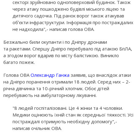
секторі зруйновано одноповерховий будинок. Також
через атаку пошкоджено будівлі міського ліцею та
дитячого садочка. Під ранок ворог також атакував
обʼєкти інфраструктури. Інформація про постраждалих
не надходила",- написав голова ОВА.
Безжально били окупанти і по Дніпру дронами
та ракетами. Спершу Дніпро перебувало під атакою БпЛА,
а згодом ворог вдарив по місту балістикою. Виникло
багато пожеж.
Голова ОВА
Олександр Ганжа
заявив, що внаслідок атаки
на Дніпро поранення отримали 18 людей. Серед них – 2-
річна дівчинка та 10-річний хлопчик. Обоє дітей
перебувають на амбулаторному лікуванні.
"8 людей госпіталізовані. Це 4 жінки та 4 чоловіки.
Медики оцінюють їхній стан як середньої тяжкості. Усі
постраждалі отримують необхідну допомогу",-
написав очільник ОВА.