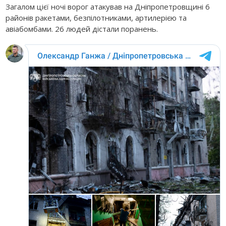
Загалом цієї ночі ворог атакував на Дніпропетровщині 6
районів ракетами, безпілотниками, артилерією та
авіабомбами. 26 людей дістали поранень.