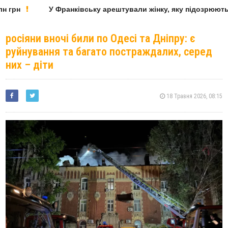
грн
У Франківську арештували жінку, яку підозрюють у
росіяни вночі били по Одесі та Дніпру: є
руйнування та багато постраждалих, серед
них – діти
18 Травня 2026, 08:15