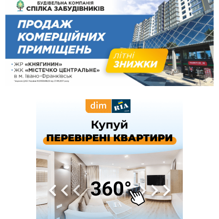
10:43
За змову на тендері для Долинської лікарні двох
підприємців оштрафували на 272 тисячі гривень
10:09
Яремчанський суд виніс вирок чоловіку, який у Буковелі
вкрав із супермаркету пляшку віскі за 8,5 тисяч
09:53
В урочищі біля Галича археологи відкопали давньоруську
вагову гирку XII–XIII століть
09:39
У Франківську медики провели серію складних операцій
на аорті
Вчора
22:22
У Богородчанах на "зебрі" водій Audi наїхав на
ФОТО
хлопчика з велосипедом
21:01
Загальна площа всіх книгарень України - трохи більше ніж 6
футбольних полів
20:47
На "зебрі" у Франківську два мотоциклісти збили жінку
18:55
Прикарпаття серед лідерів за будівництвом новобудов і
рекордсмен за зростанням цін на житло
16:48
Де безпечно купатися на Прикарпатті?
ВІДЕО
16:20
У Франківську дружина загиблого воїна створила
організацію «КОД 7'Я», аби підтримувати військових та їхні
сім'ї